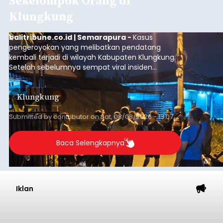
Sekelompok Orang di
Klungkung
balitribune.co.id | Semarapura -
Kasus
pengeroyokan yang melibatkan pendatang
kembali terjadi di wilayah Kabupaten Klungkung.
Setelah sebelumnya sempat viral insiden
keributan di barat Pasar Galiran, peristiwa serupa
kini menimpa seorang pemuda asal Kabupaten
Klungkung
Sumba Barat Daya (SBD), Nusa Tenggara Timur
(NTT).
Submitted by
contributor
on
Sat, 08/08/2026 - 13:07
Baca Selengkapnya
Iklan