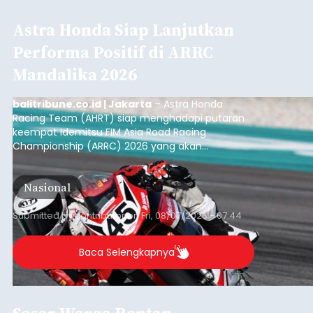
Astra Honda Siap Lanjutkan
Performa Positif di ARRC
Mandalika 2026
balitribune.co.id | Jakarta
– Astra Honda
Racing Team (AHRT) siap menghadapi putaran
keempat Idemitsu FIM Asia Road Racing
Championship (ARRC) 2026 yang akan
berlangsung di Pertamina Mandalika
International Circuit, Lombok, Nusa Tenggara
Nasional
Barat, pada 7–9 Agustus 2026.
Submitted by
contributor
on
Fri, 08/07/2026 - 07:44
Baca Selengkapnya