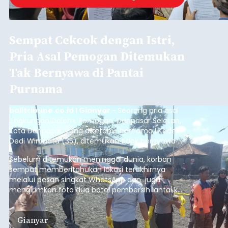
Sempat Cekcok dengan Istri,
Pria Asal Pemogan Ditemukan
Tak Bernyawa di Pantai
Purnama
balitribune.co.id I Gianyar -
Seorang pria asal
Lingkungan Dalem, Pemogan, Denpasar Selatan,
Kota Denpasar, yang diketahui bernama I Kadek
Dedi Wiranata (35), ditemukan tidak bernyawa di
pesisir Pantai Purnama, Sukawati.
Sebelum ditemukan meninggal dunia, korban
sempat memberitahukan lokasi terakhirnya
melalui pesan singkat WhatsApp dan juga
mengirimkan foto dua botol pembersih lantai ke
istrinya.
Gianyar