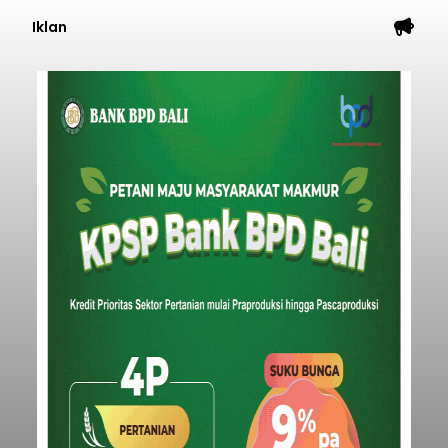
Iklan