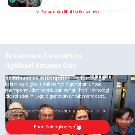
Swipe untuk lihat berita lainnya
Ikasmansa Luncurkan
Aplikasi Smansa One
balitribune.co.id | Denpasar
- Perkembangan
teknologi digital tidak hanya digunakan untuk
mempermudah kehidupan sehari-hari. Teknologi
digital saat ini juga digunakan untuk mencatat
dan mengelola data base alumni dari suatu
sekolah, salah satunya adalah alumni SMA 1
Submitted by
contributor
on
Sat, 08/08/2026 - 20:28
Denpasar.
Baca Selengkapnya