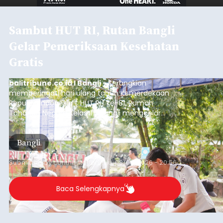
Sambut HUT RI, Rutan Bangli
Gelar Pemeriksaan Kesehatan
Gratis
balitribune.co.id I Bangli -
Serangkian
memperingati hari ulang tahun Kemerdekaan
Republik Indonesia ( HUT RI) ke-81, Rumah
Tahanan Negara Kelas II B Bangli menggelar
kegiatan pemeriksaan kesehatan gratis, Rabu
(6/8/2026).
Bangli
Submitted by
contributor
on
Thu, 08/06/2026 - 20:56
Baca Selengkapnya