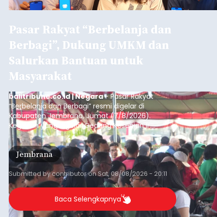
Pasar Rakyat “Berbelanja dan
Berbagi”, Dukung UMKM dan
Salurkan Bantuan untuk
Masyarakat
balitribune.co.id | Negara
- Pasar Rakyat
“Berbelanja dan Berbagi” resmi digelar di
Kabupaten Jembrana, Jumat (7/8/2026).
Kegiatan yang digelar Gedung Kesenian Ir.
Soekarno ini memadukan pemberdayaan
ekonomi masyarakat dengan aksi sosial tersebut
Jembrana
mendapat antusiasme tinggi dan mencatat nilai
transaksi mencapai Rp672.733.200.
Submitted by
contributor
on
Sat, 08/08/2026 - 20:11
Baca Selengkapnya