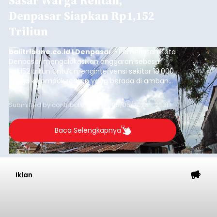
Sasar Warga Rentan,
Denpasar Siapkan Rp1,152
Triliun
balitribune.co.id I Denpasar -
Pemerintah Kota
Denpasar mengalokasikan anggaran sebesar
Rp1,152 triliun untuk mengintervensi sekitar 18.000
warga kelompok rentan yang berada di ambang
garis kemiskinan. Langkah strategis ini diambil
guna menjaga masyarakat yang berada pada
Submitted by
contributor
on
Thu, 08/06/2026 - 21:31
kelompok desil 5 dan 6 tersebut agar tidak
merosot ke kategori miskin.
Baca Selengkapnya
Iklan