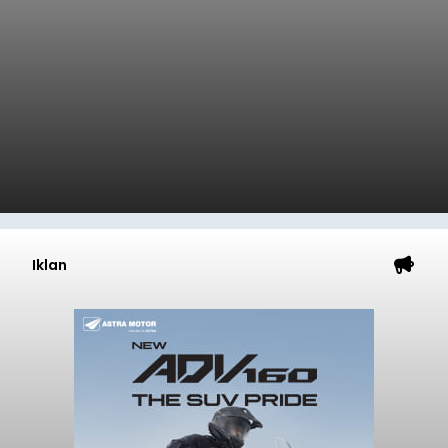
Iklan