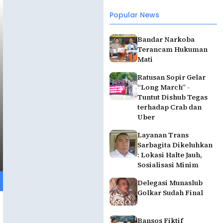
Popular News
Bandar Narkoba
Terancam Hukuman
Mati
Ratusan Sopir Gelar
“Long March” -
Tuntut Dishub Tegas
terhadap Crab dan
Uber
Layanan Trans
Sarbagita Dikeluhkan
: Lokasi Halte Jauh,
Sosialisasi Minim
Delegasi Munaslub
Golkar Sudah Final
Bansos Fiktif