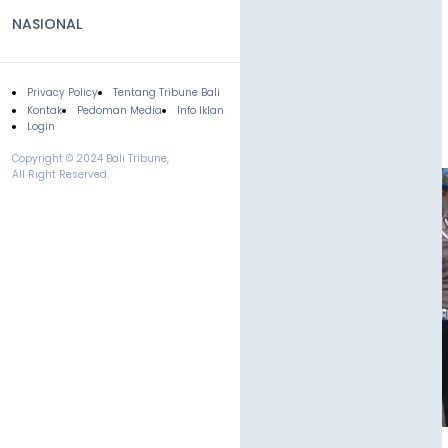
NASIONAL
Privacy Policy
Tentang Tribune Bali
Footer
Kontak
Pedoman Media
Info Iklan
Login
Copyright © 2024 Bali Tribune,
All Right Reserved.