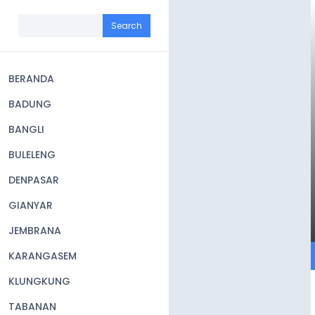
Skip
to
Search
main
content
BERANDA
Main
BADUNG
navigation
BANGLI
BULELENG
DENPASAR
GIANYAR
JEMBRANA
KARANGASEM
KLUNGKUNG
TABANAN