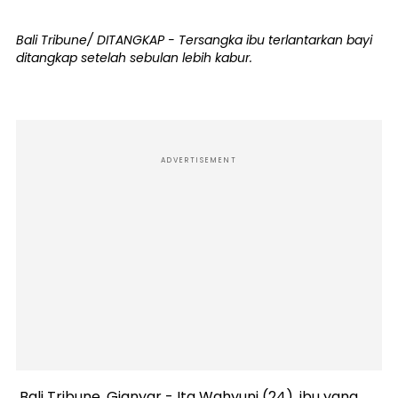
Bali Tribune/ DITANGKAP - Tersangka ibu terlantarkan bayi
ditangkap setelah sebulan lebih kabur.
ADVERTISEMENT
Bali Tribune, Gianyar - Ita Wahyuni (24), ibu yang