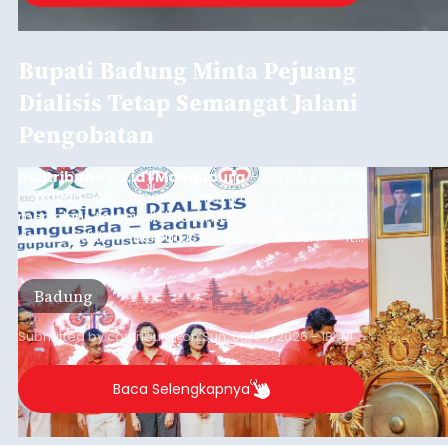
Bupati Badung Minta Pejuang
Dialisis Tetap Semangat Jalani
Pengobatan
balitribune.co.id | Mangupura
- Bupati Badung
I Wayan Adi Arnawa meminta pasien yang
menjalani terapi dialisis untuk tetap semangat
dan tidak berputus asa. Pesan itu
disampaikannya saat menghadiri Sarasehan
Pejuang Dialisis yang digelar RSD Mangusada di
Badung
Ruang Kertha Gosana, Puspem Badung, Minggu
(9/8/2026).
Submitted by
contributor
on
Sun, 08/09/2026 - 18:44
Baca Selengkapnya