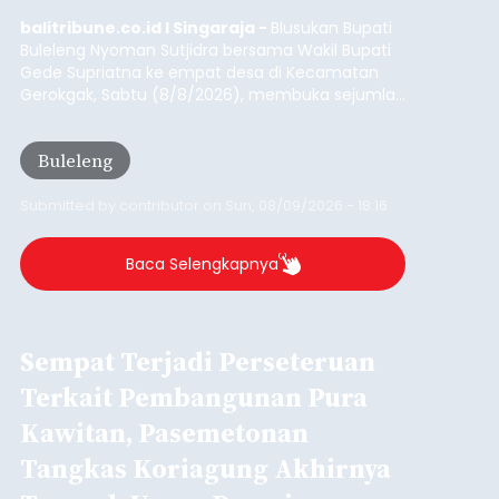
balitribune.co.id I Singaraja -
Blusukan Bupati
Buleleng Nyoman Sutjidra bersama Wakil Bupati
Gede Supriatna ke empat desa di Kecamatan
Gerokgak, Sabtu (8/8/2026), membuka sejumlah
persoalan yang masih dihadapi masyarakat. Dari
jalan desa yang rusak hingga potensi pertanian
Buleleng
yang belum optimal, semuanya menjadi
perhatian pemerintah daerah.
Submitted by
contributor
on
Sun, 08/09/2026 - 18:16
Baca Selengkapnya
Sempat Terjadi Perseteruan
Terkait Pembangunan Pura
Kawitan, Pasemetonan
Tangkas Koriagung Akhirnya