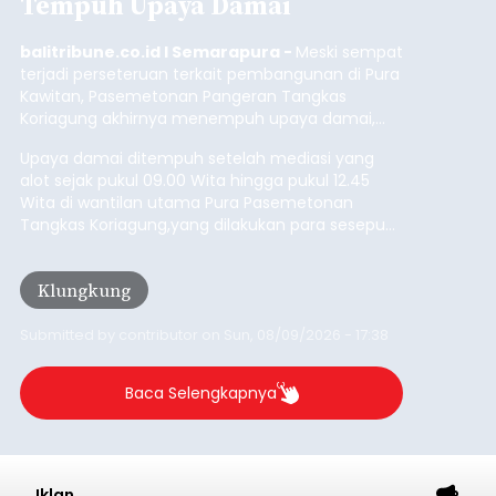
Tempuh Upaya Damai
balitribune.co.id I Semarapura -
Meski sempat
terjadi perseteruan terkait pembangunan di Pura
Kawitan, Pasemetonan Pangeran Tangkas
Koriagung akhirnya menempuh upaya damai,
pada Minggu (9/8/2026).
Upaya damai ditempuh setelah mediasi yang
alot sejak pukul 09.00 Wita hingga pukul 12.45
Wita di wantilan utama Pura Pasemetonan
Tangkas Koriagung,yang dilakukan para sesepuh
kedua belah pihak yang berseberangan.
Klungkung
Submitted by
contributor
on
Sun, 08/09/2026 - 17:38
Baca Selengkapnya
Iklan