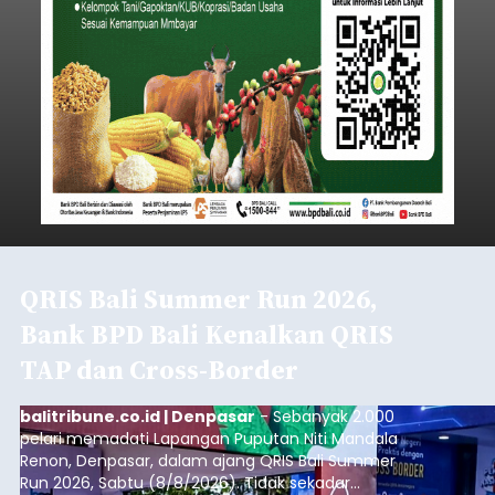
QRIS Bali Summer Run 2026,
Bank BPD Bali Kenalkan QRIS
TAP dan Cross-Border
balitribune.co.id | Denpasar
- Sebanyak 2.000
pelari memadati Lapangan Puputan Niti Mandala
Renon, Denpasar, dalam ajang QRIS Bali Summer
Run 2026, Sabtu (8/8/2026). Tidak sekadar