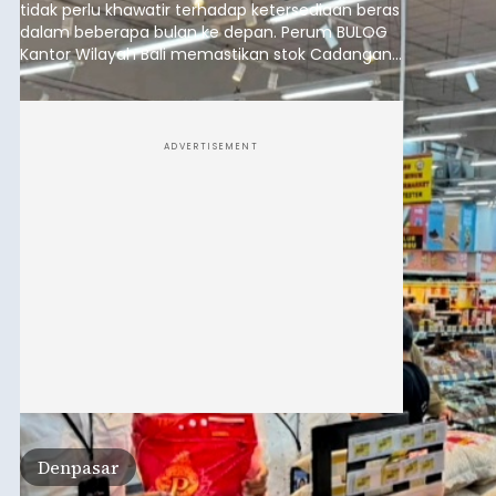
tidak perlu khawatir terhadap ketersediaan beras
dalam beberapa bulan ke depan. Perum BULOG
Kantor Wilayah Bali memastikan stok Cadangan
Beras Pemerintah (CBP) masih dalam kondisi
aman, bahkan diproyeksikan mampu memenuhi
kebutuhan masyarakat hingga sekitar 10 bulan.
ADVERTISEMENT
Denpasar