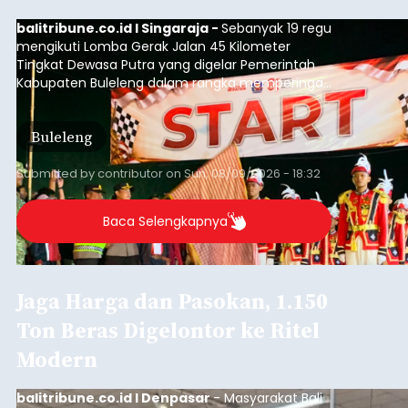
balitribune.co.id I Singaraja -
Sebanyak 19 regu
mengikuti Lomba Gerak Jalan 45 Kilometer
Tingkat Dewasa Putra yang digelar Pemerintah
Kabupaten Buleleng dalam rangka memperingati
HUT ke-81 Kemerdekaan Republik Indonesia.
Lomba resmi dimulai dari Lapangan Sepak Bola
Buleleng
Desa Celukan Bawang, Sabtu (8/8/2026) malam.
Submitted by
contributor
on
Sun, 08/09/2026 - 18:32
Baca Selengkapnya
Jaga Harga dan Pasokan, 1.150
Ton Beras Digelontor ke Ritel
Modern
balitribune.co.id I Denpasar
- Masyarakat Bali