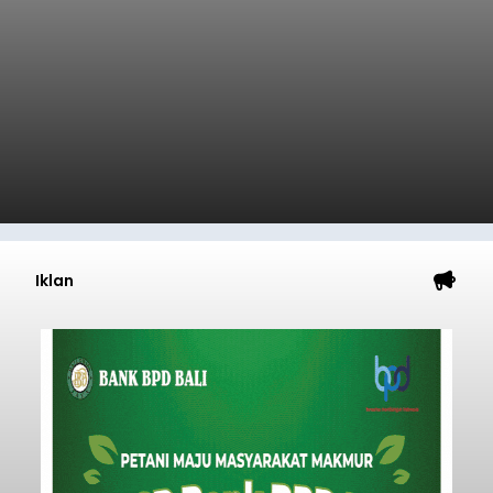
Iklan