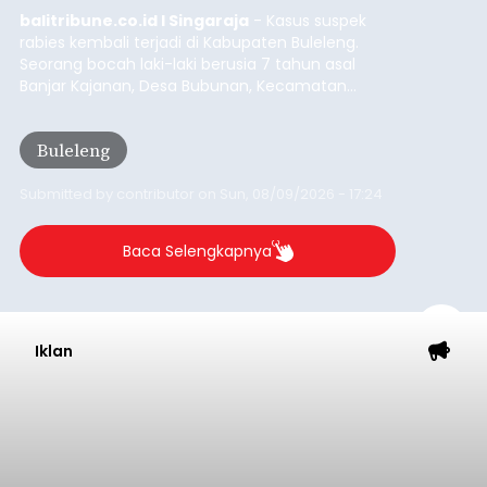
balitribune.co.id I Singaraja
- Kasus suspek
rabies kembali terjadi di Kabupaten Buleleng.
Seorang bocah laki-laki berusia 7 tahun asal
Banjar Kajanan, Desa Bubunan, Kecamatan
Seririt, dilaporkan mengalami gejala khas rabies
setelah sebelumnya digigit anjing pada awal Juni
Buleleng
2026.
Submitted by
contributor
on
Sun, 08/09/2026 - 17:24
Baca Selengkapnya
Iklan