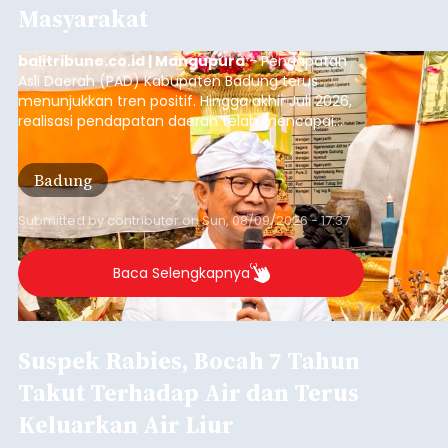
Masyarakat
balitribune.co.id | Mangupura
- Pendapatan
Asli Daerah (PAD) Kabupaten Badung terus
menunjukkan tren positif. Hingga akhir Juli 2026,
realisasi pendapatan daerah telah mencapai
Rp4,1 triliun atau rata-rata sekitar Rp730 miliar
per bulan, meningkat signifikan dibandingkan
Badung
rata-rata penerimaan sebelumnya yang berkisar
Rp350 miliar hingga Rp400 miliar per bulan.
Submitted by
contributor
on
Sun, 08/09/2026 - 17:37
Baca Selengkapnya
Suspek Rabies, Bocah 7 Tahun
Takut Terhadap Air dan Terus
Keluarkan Air Liur