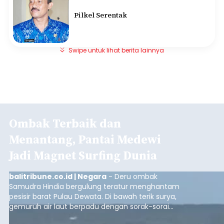
Pilkel Serentak
Swipe untuk lihat berita lainnya
Ombak Terbaik dan
Menantang, Pantai Medewi
Jadi Magnet Surfing Dunia
balitribune.co.id | Negara
- Deru ombak
Samudra Hindia bergulung teratur menghantam
pesisir barat Pulau Dewata. Di bawah terik surya,
gemuruh air laut berpadu dengan sorak-sorai
penonton yang memadati Pantai Medewi,