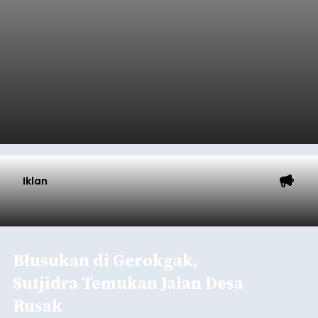
Iklan
Blusukan di Gerokgak,
Sutjidra Temukan Jalan Desa
Rusak