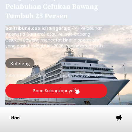
Pelabuhan Celukan Bawang
Tumbuh 25 Persen
balitribune.coo.id I Singaraja -
PT Pelabuhan
Indonesia (Persero) atau Pelindo Cabang
Celukan Bawang mencatat kinerja operasional
yang positif hingga Juli 2026. Peningkatan terlihat
dari arus kapal yang mencapai 1,48 juta Gross
Tonnage (GT), atau tumbuh 12,4 persen
Buleleng
dibandingkan periode yang sama tahun lalu
yang tercatat sebesar 1,32 juta GT.
Submitted by
contributor
on
Thu, 08/06/2026 - 20:41
Baca Selengkapnya
Iklan