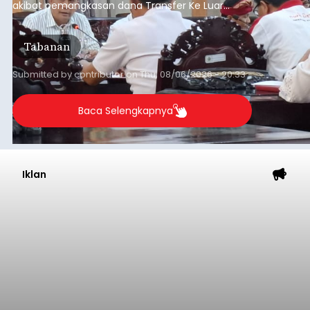
akibat pemangkasan dana Transfer Ke Luar
Daerah (TKD) dari pemerintah pusat.
Tabanan
Submitted by
contributor
on
Thu, 08/06/2026 - 20:33
Baca Selengkapnya
Iklan