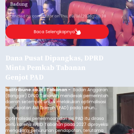
Badung
Submitted by
contributor
on
Thu, 08/06/2026 - 20:38
Baca Selengkapnya
Dana Pusat Dipangkas, DPRD
Minta Pemkab Tabanan
Genjot PAD
balitribune.co.id I Tabanan -
Badan Anggaran
(Banggar) DPRD Tabanan mendesak pemerintah
daerah setempat untuk melakukan optimalisasi
Pendapatan Asli Daerah (PAD) pada tahun
anggaran 2027.
Optimalisasi penerimaan dari sisi PAD itu dirasa
perlu karena APBD Tabanan pada 2027 diproyeksi
mengalami penurunan pendapatan, terutama