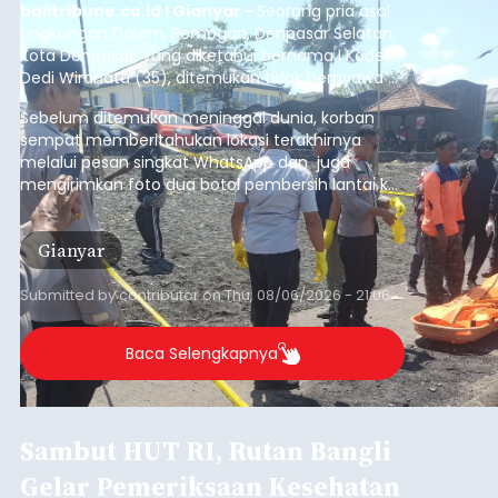
balitribune.co.id I Gianyar -
Seorang pria asal
Lingkungan Dalem, Pemogan, Denpasar Selatan,
Kota Denpasar, yang diketahui bernama I Kadek
Dedi Wiranata (35), ditemukan tidak bernyawa di
pesisir Pantai Purnama, Sukawati.
Sebelum ditemukan meninggal dunia, korban
sempat memberitahukan lokasi terakhirnya
melalui pesan singkat WhatsApp dan juga
mengirimkan foto dua botol pembersih lantai ke
istrinya.
Gianyar
Submitted by
contributor
on
Thu, 08/06/2026 - 21:06
Baca Selengkapnya
Sambut HUT RI, Rutan Bangli
Gelar Pemeriksaan Kesehatan