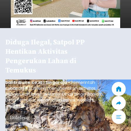
Diduga Ilegal, Satpol PP
Hentikan Aktivitas
Pengerukan Lahan di
Temukus
balitribune.co.id I Singaraja -
Pemerintah
Kabupaten Buleleng menghentikan aktivitas
pengerukan lahan di Banjar Dinas Bingin Banjah,
Desa Temukus, Kecamatan Banjar, setelah
ditemukan indikasi kegiatan pengambilan
material yang tidak sesuai dengan peruntukan
Buleleng
kawasan.
Submitted by
contributor
on
Thu, 08/06/2026 - 20:29