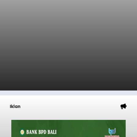
Iklan