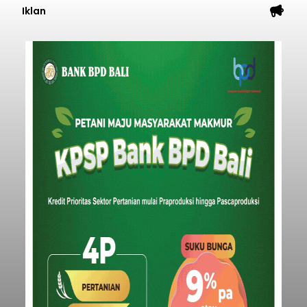
Iklan