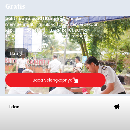
Gratis
balitribune.co.id I Bangli -
Serangkian
memperingati hari ulang tahun Kemerdekaan
Republik Indonesia ( HUT RI) ke-81, Rumah
Tahanan Negara Kelas II B Bangli menggelar
kegiatan pemeriksaan kesehatan gratis, Rabu
(6/8/2026).
Bangli
Submitted by
contributor
on
Thu, 08/06/2026 - 20:56
Baca Selengkapnya
Iklan