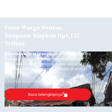
Sasar Warga Rentan,
Denpasar Siapkan Rp1,152
Triliun
balitribune.co.id I Denpasar -
Pemerintah Kota
Denpasar mengalokasikan anggaran sebesar
Rp1,152 triliun untuk mengintervensi sekitar 18.000
warga kelompok rentan yang berada di ambang
garis kemiskinan. Langkah strategis ini diambil
guna menjaga masyarakat yang berada pada
Submitted by
contributor
on
Thu, 08/06/2026 - 21:31
kelompok desil 5 dan 6 tersebut agar tidak
merosot ke kategori miskin.
Baca Selengkapnya