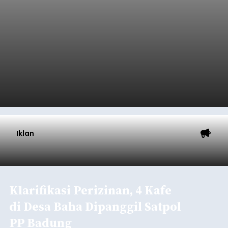
balitribune.coo.id I Singaraja -
PT Pelabuhan
Indonesia (Persero) atau Pelindo Cabang
Celukan Bawang mencatat kinerja operasional
yang positif hingga Juli 2026. Peningkatan terlihat
dari arus kapal yang mencapai 1,48 juta Gross
Tonnage (GT), atau tumbuh 12,4 persen
Buleleng
dibandingkan periode yang sama tahun lalu
yang tercatat sebesar 1,32 juta GT.
Submitted by
contributor
on
Thu, 08/06/2026 - 20:41
Baca Selengkapnya
Iklan