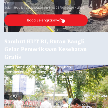
Sempat Cekcok dengan Istri,
Pria Asal Pemogan Ditemukan
Tak Bernyawa di Pantai
Purnama
balitribune.co.id I Gianyar -
Seorang pria asal
Lingkungan Dalem, Pemogan, Denpasar Selatan,
Kota Denpasar, yang diketahui bernama I Kadek
Dedi Wiranata (35), ditemukan tidak bernyawa di