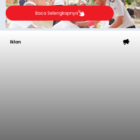
pesisir Pantai Purnama, Sukawati.
Sebelum ditemukan meninggal dunia, korban
sempat memberitahukan lokasi terakhirnya
melalui pesan singkat WhatsApp dan juga
mengirimkan foto dua botol pembersih lantai ke
istrinya.
Gianyar
Submitted by
contributor
on
Thu, 08/06/2026 - 21:06
Baca Selengkapnya
Sambut HUT RI, Rutan Bangli
Gelar Pemeriksaan Kesehatan
Gratis
balitribune.co.id I Bangli -
Serangkian