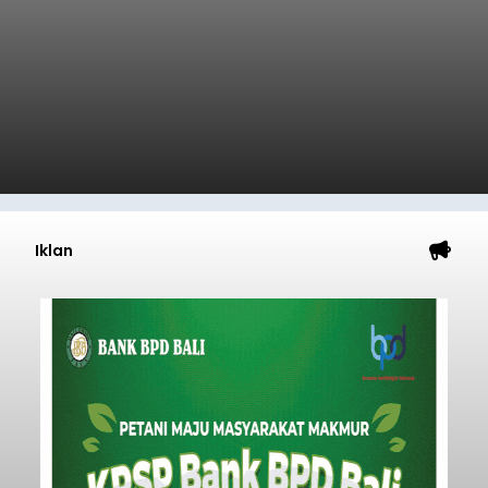
memperingati hari ulang tahun Kemerdekaan
Republik Indonesia ( HUT RI) ke-81, Rumah
Tahanan Negara Kelas II B Bangli menggelar
kegiatan pemeriksaan kesehatan gratis, Rabu
(6/8/2026).
Bangli
Submitted by
contributor
on
Thu, 08/06/2026 - 20:56
Baca Selengkapnya
Iklan