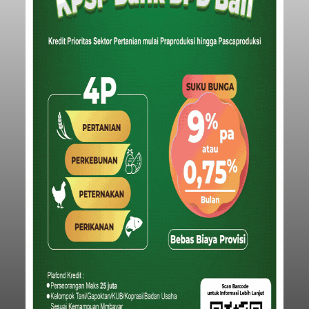
Iklan