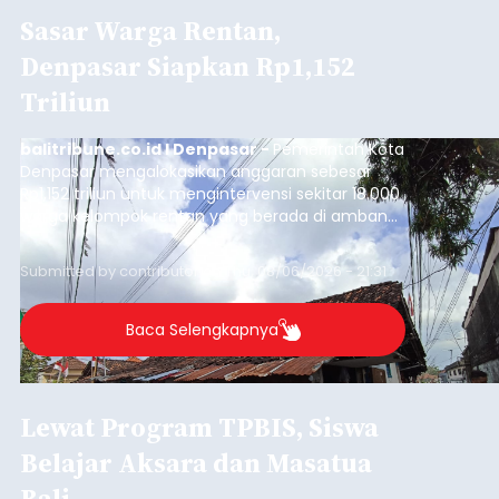
Sasar Warga Rentan,
Denpasar Siapkan Rp1,152
Triliun
balitribune.co.id I Denpasar -
Pemerintah Kota
Denpasar mengalokasikan anggaran sebesar
Rp1,152 triliun untuk mengintervensi sekitar 18.000
warga kelompok rentan yang berada di ambang
garis kemiskinan. Langkah strategis ini diambil
guna menjaga masyarakat yang berada pada
Submitted by
contributor
on
Thu, 08/06/2026 - 21:31
kelompok desil 5 dan 6 tersebut agar tidak
merosot ke kategori miskin.
Baca Selengkapnya
Lewat Program TPBIS, Siswa
Belajar Aksara dan Masatua
Bali