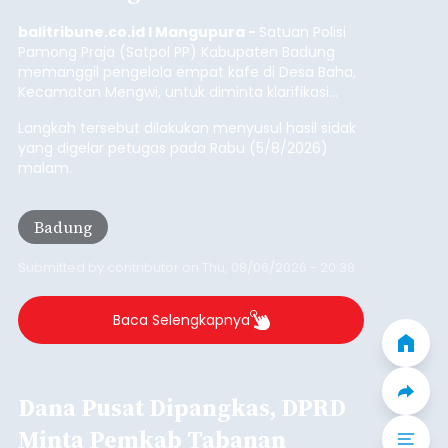
Iklan