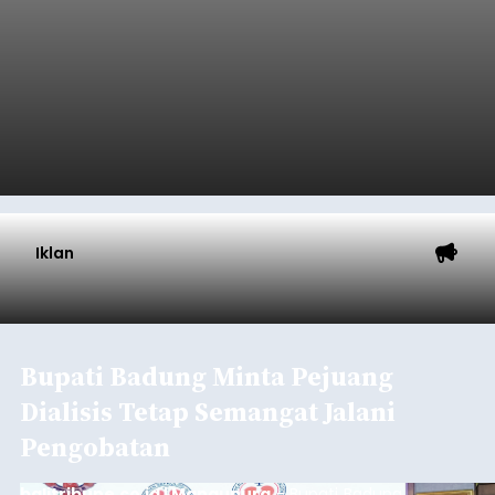
Iklan
Bupati Badung Minta Pejuang
Dialisis Tetap Semangat Jalani
Pengobatan
balitribune.co.id | Mangupura
- Bupati Badung