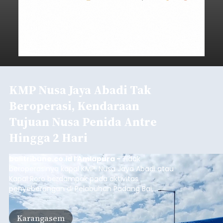
KMP Nusa Jaya Abadi Tak
Beroperasi, Kendaraan
Tujuan Nusa Penida Antre
Hingga 2 Hari
balitribune.co.id I Amlapura -
Tidak
beroperasinya kapal KMP. Nusa Jaya Abadi atau
Kapal Roro berdampak pada aktivitas
penyeberangan di Pelabuhan Padang Bai,
Karangasem. Puluhan kendaraan truk, Pick Up
dan kendaraan pribadi harus antre lebih dari dua
Karangasem
hari di Pelabuhan Padang Bai, untuk bisa