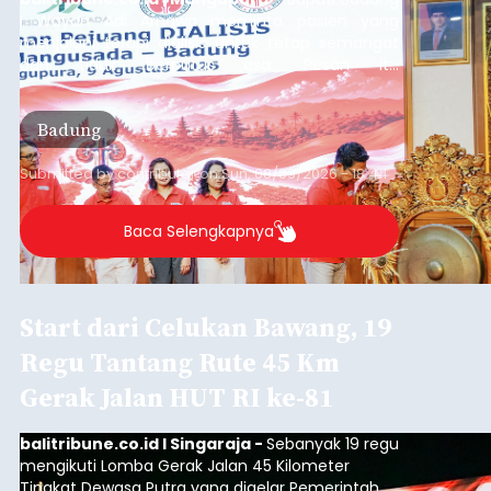
I Wayan Adi Arnawa meminta pasien yang
menjalani terapi dialisis untuk tetap semangat
dan tidak berputus asa. Pesan itu
disampaikannya saat menghadiri Sarasehan
Pejuang Dialisis yang digelar RSD Mangusada di
Badung
Ruang Kertha Gosana, Puspem Badung, Minggu
(9/8/2026).
Submitted by
contributor
on
Sun, 08/09/2026 - 18:44
Baca Selengkapnya
Start dari Celukan Bawang, 19
Regu Tantang Rute 45 Km
Gerak Jalan HUT RI ke-81
balitribune.co.id I Singaraja -
Sebanyak 19 regu
mengikuti Lomba Gerak Jalan 45 Kilometer
Tingkat Dewasa Putra yang digelar Pemerintah