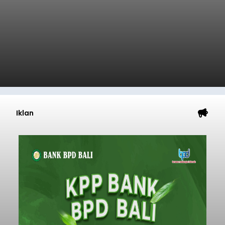
Iklan