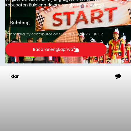
Kabupaten Buleleng dalam rangka memperingati
HUT ke-81 Kemerdekaan Republik Indonesia.
Lomba resmi dimulai dari Lapangan Sepak Bola
Buleleng
Desa Celukan Bawang, Sabtu (8/8/2026) malam.
Submitted by
contributor
on
Sun, 08/09/2026 - 18:32
Baca Selengkapnya
Iklan