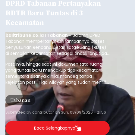
DPRD Tabanan Pertanyakan
RDTR Baru Tuntas di 3
Kecamatan
balitribune.co.id I Tabanan -
Jajaran DPRD
Tabanan mempertanyakan lambannya proses
penyusunan Rencana Detail Tata Ruang (RDTR)
di sembilan kecamatan sebagai tindak lanjut dari
pelaksanaan RTRW.
Pasalnya, hingga saat ini dokumen tata ruang
yang tuntas baru mencakup tiga kecamatan,
sementara sisanya dinilai mandeg tanpa
kejelasan pasti. Tiga wilayah yang sudah memiliki
RDTR tersebut meliputi Kecamatan Kediri,
Tabanan, dan Selemadeg Barat.
Tabanan
Submitted by
contributor
on
Sun, 08/09/2026 - 21:56
Baca Selengkapnya