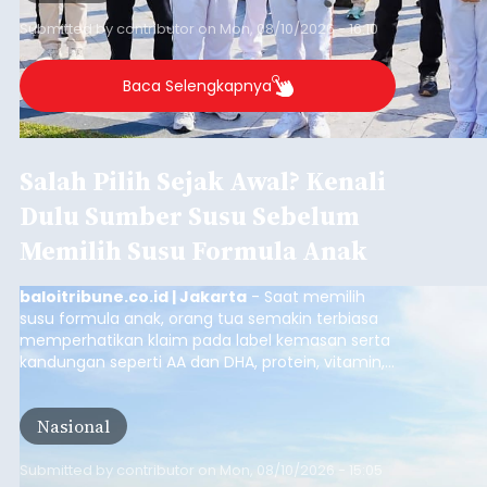
Submitted by
contributor
on
Mon, 08/10/2026 - 16:10
Baca Selengkapnya
Salah Pilih Sejak Awal? Kenali
Dulu Sumber Susu Sebelum
Memilih Susu Formula Anak
baloitribune.co.id | Jakarta
- Saat memilih
susu formula anak, orang tua semakin terbiasa
memperhatikan klaim pada label kemasan serta
kandungan seperti AA dan DHA, protein, vitamin,
mineral, hingga gula tambahan. Namun, satu hal
yang belum banyak dicermati adalah dari mana
Nasional
sumber susu yang digunakan.
Submitted by
contributor
on
Mon, 08/10/2026 - 15:05