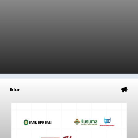
Iklan