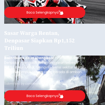
Submitted by
contributor
on
Fri, 08/07/2026 - 07:44
Baca Selengkapnya
Sasar Warga Rentan,
Denpasar Siapkan Rp1,152
Triliun
balitribune.co.id I Denpasar -
Pemerintah Kota
Denpasar mengalokasikan anggaran sebesar
Rp1,152 triliun untuk mengintervensi sekitar 18.000
warga kelompok rentan yang berada di ambang
garis kemiskinan. Langkah strategis ini diambil
guna menjaga masyarakat yang berada pada
Submitted by
contributor
on
Thu, 08/06/2026 - 21:31
kelompok desil 5 dan 6 tersebut agar tidak
merosot ke kategori miskin.
Baca Selengkapnya