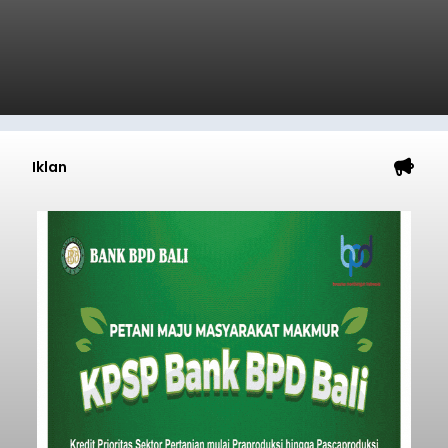
Iklan