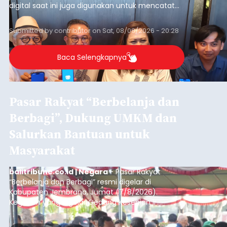
digital saat ini juga digunakan untuk mencatat
dan mengelola data base alumni dari suatu
sekolah, salah satunya adalah alumni SMA 1
Submitted by
contributor
on
Sat, 08/08/2026 - 20:28
Denpasar.
Baca Selengkapnya
Pasar Rakyat “Berbelanja dan
Berbagi”, Dukung UMKM dan
Salurkan Bantuan untuk
Masyarakat
balitribune.co.id | Negara
- Pasar Rakyat
“Berbelanja dan Berbagi” resmi digelar di
Kabupaten Jembrana, Jumat (7/8/2026).
Kegiatan yang digelar Gedung Kesenian Ir.
Soekarno ini memadukan pemberdayaan
ekonomi masyarakat dengan aksi sosial tersebut