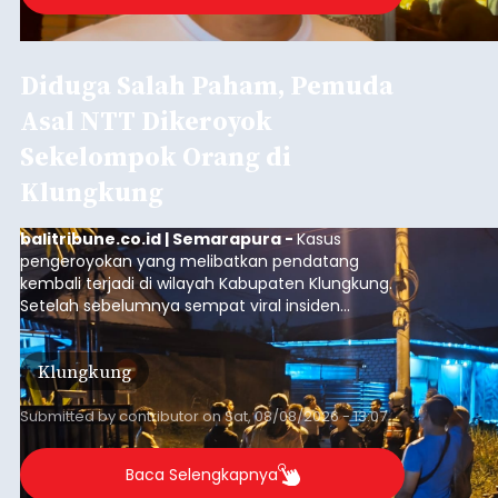
Diduga Salah Paham, Pemuda
Asal NTT Dikeroyok
Sekelompok Orang di
Klungkung
balitribune.co.id | Semarapura -
Kasus
pengeroyokan yang melibatkan pendatang
kembali terjadi di wilayah Kabupaten Klungkung.
Setelah sebelumnya sempat viral insiden
keributan di barat Pasar Galiran, peristiwa serupa
kini menimpa seorang pemuda asal Kabupaten
Klungkung
Sumba Barat Daya (SBD), Nusa Tenggara Timur
(NTT).
Submitted by
contributor
on
Sat, 08/08/2026 - 13:07
Baca Selengkapnya