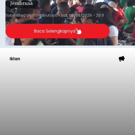
Jembrana
mendapat antusiasme tinggi dan mencatat nilai
transaksi mencapai Rp672.733.200.
Submitted by
contributor
on
Sat, 08/08/2026 - 20:11
Baca Selengkapnya
Iklan