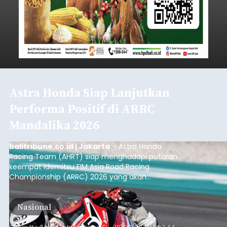
Astra Honda Siap Lanjutkan
Performa Positif di ARRC
Mandalika 2026
balitribune.co.id | Jakarta
– Astra Honda
Racing Team (AHRT) siap menghadapi putaran
keempat Idemitsu FIM Asia Road Racing
Championship (ARRC) 2026 yang akan
berlangsung di Pertamina Mandalika
International Circuit, Lombok, Nusa Tenggara
Nasional
Barat, pada 7–9 Agustus 2026.