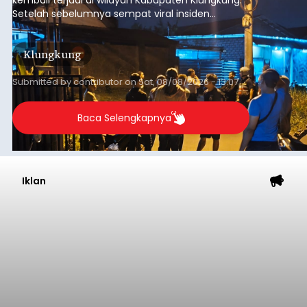
Setelah sebelumnya sempat viral insiden
keributan di barat Pasar Galiran, peristiwa serupa
kini menimpa seorang pemuda asal Kabupaten
Klungkung
Sumba Barat Daya (SBD), Nusa Tenggara Timur
(NTT).
Submitted by
contributor
on
Sat, 08/08/2026 - 13:07
Baca Selengkapnya
Iklan