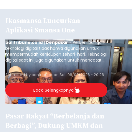
Ikasmansa Luncurkan
Aplikasi Smansa One
balitribune.co.id | Denpasar
- Perkembangan
teknologi digital tidak hanya digunakan untuk
mempermudah kehidupan sehari-hari. Teknologi
digital saat ini juga digunakan untuk mencatat
dan mengelola data base alumni dari suatu
sekolah, salah satunya adalah alumni SMA 1
Submitted by
contributor
on
Sat, 08/08/2026 - 20:28
Denpasar.
Baca Selengkapnya
Pasar Rakyat “Berbelanja dan
Berbagi”, Dukung UMKM dan