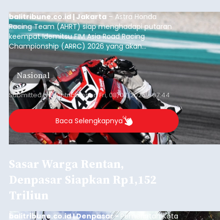
balitribune.co.id | Jakarta
– Astra Honda
Racing Team (AHRT) siap menghadapi putaran
keempat Idemitsu FIM Asia Road Racing
Championship (ARRC) 2026 yang akan
berlangsung di Pertamina Mandalika
International Circuit, Lombok, Nusa Tenggara
Nasional
Barat, pada 7–9 Agustus 2026.
Submitted by
contributor
on
Fri, 08/07/2026 - 07:44
Baca Selengkapnya
Sasar Warga Rentan,
Denpasar Siapkan Rp1,152
Triliun
balitribune.co.id I Denpasar -
Pemerintah Kota