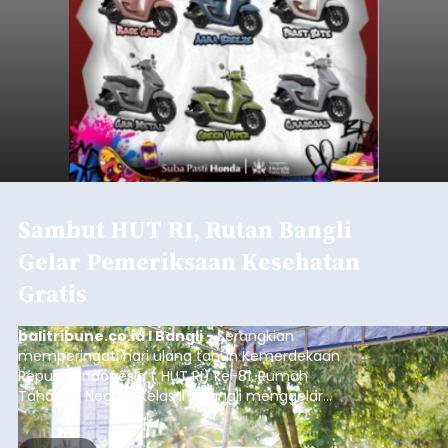
Sambut HUT RI, Rutan Bangli
Gelar Pemeriksaan Kesehatan
Gratis
balitribune.co.id I Bangli -
Serangkian
memperingati hari ulang tahun Kemerdekaan
Republik Indonesia ( HUT RI) ke-81, Rumah
Tahanan Negara Kelas II B Bangli menggelar
kegiatan pemeriksaan kesehatan gratis, Rabu
(6/8/2026).