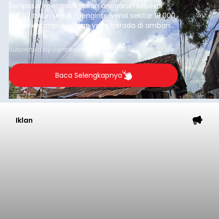
Denpasar mengalokasikan anggaran sebesar
Rp1,152 triliun untuk mengintervensi sekitar 18.000
warga kelompok rentan yang berada di ambang
garis kemiskinan. Langkah strategis ini diambil
guna menjaga masyarakat yang berada pada
Submitted by
contributor
on
Thu, 08/06/2026 - 21:31
kelompok desil 5 dan 6 tersebut agar tidak
merosot ke kategori miskin.
Baca Selengkapnya
Iklan