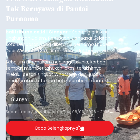
Tak Bernyawa di Pantai
Purnama
balitribune.co.id I Gianyar -
Seorang pria asal
Lingkungan Dalem, Pemogan, Denpasar Selatan,
Kota Denpasar, yang diketahui bernama I Kadek
Dedi Wiranata (35), ditemukan tidak bernyawa di
pesisir Pantai Purnama, Sukawati.
Sebelum ditemukan meninggal dunia, korban
sempat memberitahukan lokasi terakhirnya
melalui pesan singkat WhatsApp dan juga
mengirimkan foto dua botol pembersih lantai ke
istrinya.
Gianyar
Submitted by
contributor
on
Thu, 08/06/2026 - 21:06
Baca Selengkapnya