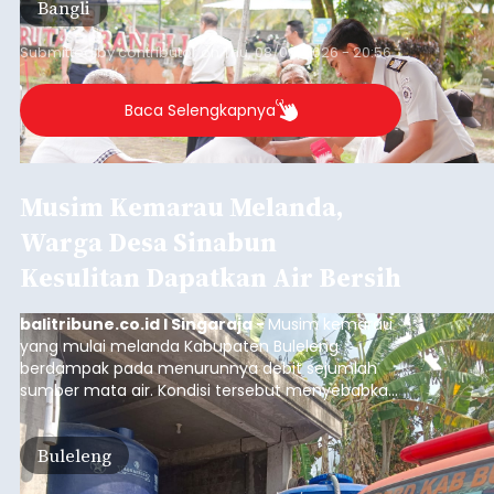
Bangli
Submitted by
contributor
on
Thu, 08/06/2026 - 20:56
Baca Selengkapnya
Musim Kemarau Melanda,
Warga Desa Sinabun
Kesulitan Dapatkan Air Bersih
balitribune.co.id I Singaraja -
Musim kemarau
yang mulai melanda Kabupaten Buleleng
berdampak pada menurunnya debit sejumlah
sumber mata air. Kondisi tersebut menyebabkan
warga di beberapa desa mulai mengalami
kesulitan mendapatkan air bersih, terutama
Buleleng
untuk memenuhi kebutuhan mandi, cuci, dan
kakus (MCK). Seperti yang dialami warga Desa