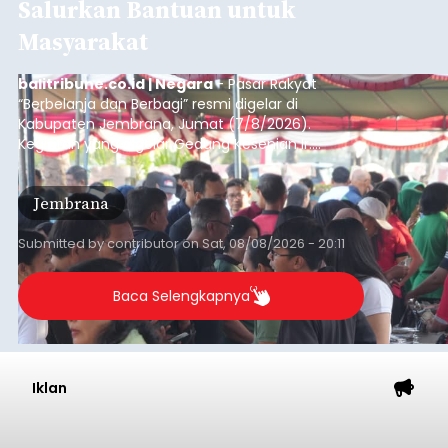
Salurkan Bantuan untuk
Masyarakat
balitribune.co.id | Negara
- Pasar Rakyat
“Berbelanja dan Berbagi” resmi digelar di
Kabupaten Jembrana, Jumat (7/8/2026).
Kegiatan yang digelar Gedung Kesenian Ir.
Soekarno ini memadukan pemberdayaan
ekonomi masyarakat dengan aksi sosial tersebut
Jembrana
mendapat antusiasme tinggi dan mencatat nilai
transaksi mencapai Rp672.733.200.
Submitted by
contributor
on
Sat, 08/08/2026 - 20:11
Baca Selengkapnya
Iklan