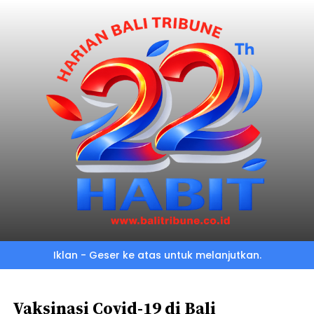
Skip
to
main
content
Iklan - Geser ke atas untuk melanjutkan.
Vaksinasi Covid-19 di Bali