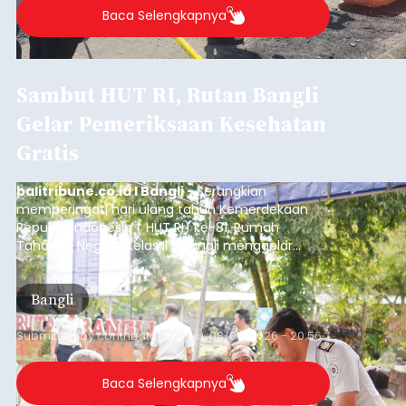
Baca Selengkapnya
Sambut HUT RI, Rutan Bangli
Gelar Pemeriksaan Kesehatan
Gratis
balitribune.co.id I Bangli -
Serangkian
memperingati hari ulang tahun Kemerdekaan
Republik Indonesia ( HUT RI) ke-81, Rumah
Tahanan Negara Kelas II B Bangli menggelar
kegiatan pemeriksaan kesehatan gratis, Rabu
(6/8/2026).
Bangli
Submitted by
contributor
on
Thu, 08/06/2026 - 20:56
Baca Selengkapnya