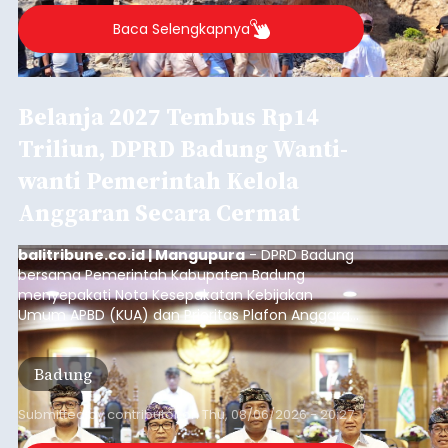
Baca Selengkapnya
Belanja 2027 Tembus Rp14
Triliun, DPRD Badung Wanti-
wanti Pemerintah Kelola
Anggaran Secara Cermat
balitribune.co.id | Mangupura
- DPRD Badung
bersama Pemerintah Kabupaten Badung
menyepakati Nota Kesepakatan Kebijakan
Umum APBD (KUA) dan Prioritas Plafon Anggaran
Sementara (PPAS) Tahun Anggaran 2027 dalam
rapat paripurna yang digelar di Gedung DPRD
Badung
Badung, Kamis (6/8/2026).
Submitted by
contributor
on
Thu, 08/06/2026 - 20:27