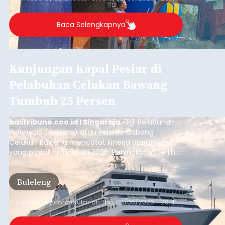
Buleleng.
Baca Selengkapnya
Kunjungan Kapal Pesiar di
Pelabuhan Celukan Bawang
Tumbuh 25 Persen
balitribune.coo.id I Singaraja -
PT Pelabuhan
Indonesia (Persero) atau Pelindo Cabang
Celukan Bawang mencatat kinerja operasional
yang positif hingga Juli 2026. Peningkatan terlihat
dari arus kapal yang mencapai 1,48 juta Gross
Tonnage (GT), atau tumbuh 12,4 persen
Buleleng
dibandingkan periode yang sama tahun lalu
yang tercatat sebesar 1,32 juta GT.
Submitted by
contributor
on
Thu, 08/06/2026 - 20:41