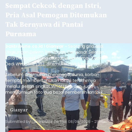
Sempat Cekcok dengan Istri,
Pria Asal Pemogan Ditemukan
Tak Bernyawa di Pantai
Purnama
balitribune.co.id I Gianyar -
Seorang pria asal
Lingkungan Dalem, Pemogan, Denpasar Selatan,
Kota Denpasar, yang diketahui bernama I Kadek
Dedi Wiranata (35), ditemukan tidak bernyawa di
pesisir Pantai Purnama, Sukawati.
Sebelum ditemukan meninggal dunia, korban
sempat memberitahukan lokasi terakhirnya
melalui pesan singkat WhatsApp dan juga
mengirimkan foto dua botol pembersih lantai ke
istrinya.
Gianyar
Submitted by
contributor
on
Thu, 08/06/2026 - 21:06