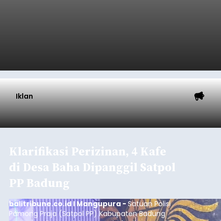
Iklan
Klarifikasi Perizinan, 4 Kafe
di Desa Baha Dipanggil Satpol
PP Badung
balitribune.co.id I Mangupura -
Satuan Polisi
Pamong Praja (Satpol PP) Kabupaten Badung