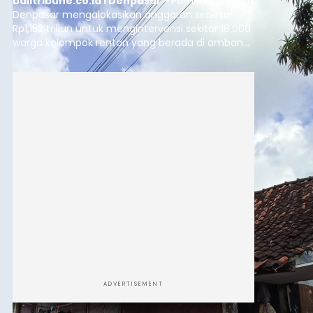
balitribune.co.id I Denpasar -
Pemerintah Kota
Denpasar mengalokasikan anggaran sebesar
Rp1,152 triliun untuk mengintervensi sekitar 18.000
warga kelompok rentan yang berada di ambang
garis kemiskinan. Langkah strategis ini diambil
guna menjaga masyarakat yang berada pada
kelompok desil 5 dan 6 tersebut agar tidak
merosot ke kategori miskin.
ADVERTISEMENT