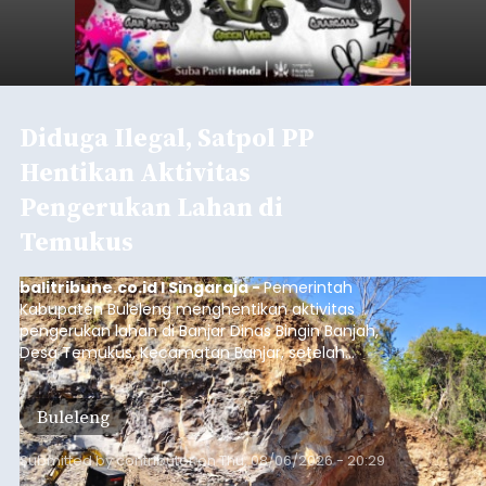
Diduga Ilegal, Satpol PP
Hentikan Aktivitas
Pengerukan Lahan di
Temukus
balitribune.co.id I Singaraja -
Pemerintah
Kabupaten Buleleng menghentikan aktivitas
pengerukan lahan di Banjar Dinas Bingin Banjah,
Desa Temukus, Kecamatan Banjar, setelah
ditemukan indikasi kegiatan pengambilan
material yang tidak sesuai dengan peruntukan
Buleleng
kawasan.
Submitted by
contributor
on
Thu, 08/06/2026 - 20:29