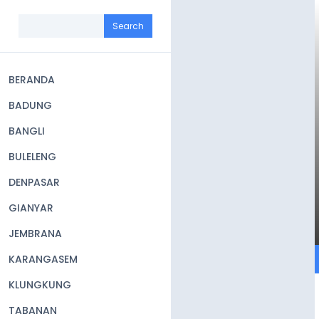
Skip
to
Search
main
content
BERANDA
Main
BADUNG
navigation
BANGLI
BULELENG
DENPASAR
GIANYAR
JEMBRANA
KARANGASEM
KLUNGKUNG
TABANAN