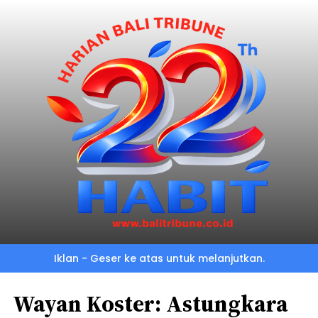
Iklan - Geser ke atas untuk melanjutkan.
Wayan Koster: Astungkara