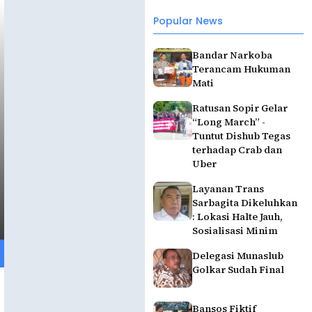
Popular News
Bandar Narkoba
Terancam Hukuman
Mati
Ratusan Sopir Gelar
“Long March” -
Tuntut Dishub Tegas
terhadap Crab dan
Uber
Layanan Trans
Sarbagita Dikeluhkan
: Lokasi Halte Jauh,
Sosialisasi Minim
Delegasi Munaslub
Golkar Sudah Final
Bansos Fiktif