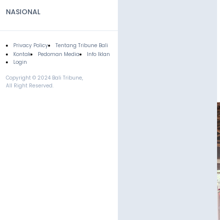
NASIONAL
Privacy Policy
Tentang Tribune Bali
Footer
Kontak
Pedoman Media
Info Iklan
Login
Copyright © 2024 Bali Tribune,
All Right Reserved.