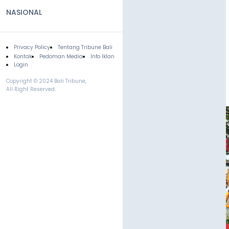
NASIONAL
Privacy Policy
Tentang Tribune Bali
Footer
Kontak
Pedoman Media
Info Iklan
Login
Copyright © 2024 Bali Tribune,
All Right Reserved.