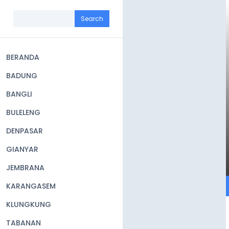
Skip
to
Search
main
content
BERANDA
Main
BADUNG
navigation
BANGLI
BULELENG
DENPASAR
GIANYAR
JEMBRANA
KARANGASEM
KLUNGKUNG
TABANAN