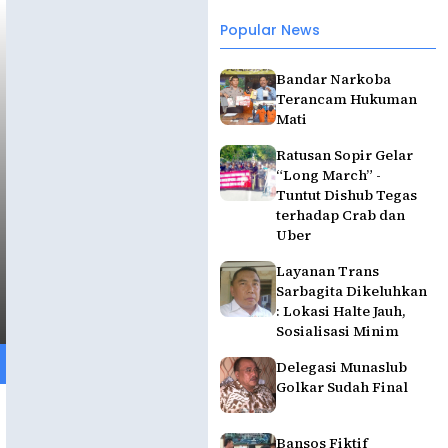
Popular News
Bandar Narkoba
Terancam Hukuman
Mati
Ratusan Sopir Gelar
“Long March” -
Tuntut Dishub Tegas
terhadap Crab dan
Uber
Layanan Trans
Sarbagita Dikeluhkan
: Lokasi Halte Jauh,
Sosialisasi Minim
Delegasi Munaslub
Golkar Sudah Final
Bansos Fiktif