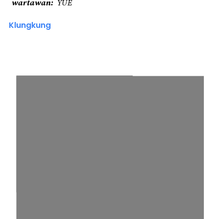
wartawan
YUE
Klungkung