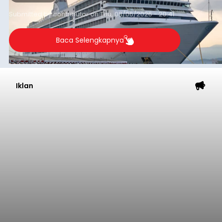
yang tercatat sebesar 1,32 juta GT.
Submitted by
contributor
on
Thu, 08/06/2026 - 20:41
Baca Selengkapnya
Iklan