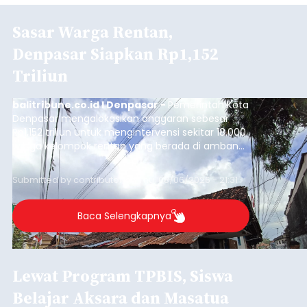
Sasar Warga Rentan,
Denpasar Siapkan Rp1,152
Triliun
balitribune.co.id I Denpasar -
Pemerintah Kota
Denpasar mengalokasikan anggaran sebesar
Rp1,152 triliun untuk mengintervensi sekitar 18.000
warga kelompok rentan yang berada di ambang
garis kemiskinan. Langkah strategis ini diambil
guna menjaga masyarakat yang berada pada
Submitted by
contributor
on
Thu, 08/06/2026 - 21:31
kelompok desil 5 dan 6 tersebut agar tidak
merosot ke kategori miskin.
Baca Selengkapnya
Lewat Program TPBIS, Siswa
Belajar Aksara dan Masatua