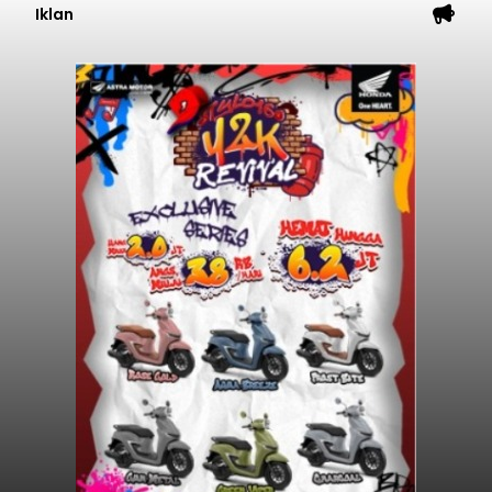
Iklan