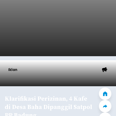
Iklan
Klarifikasi Perizinan, 4 Kafe
di Desa Baha Dipanggil Satpol
PP Badung