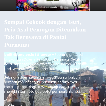
Sempat Cekcok dengan Istri,
Pria Asal Pemogan Ditemukan
Tak Bernyawa di Pantai
Purnama
balitribune.co.id I Gianyar -
Seorang pria asal
Lingkungan Dalem, Pemogan, Denpasar Selatan,
Kota Denpasar, yang diketahui bernama I Kadek
Dedi Wiranata (35), ditemukan tidak bernyawa di
pesisir Pantai Purnama, Sukawati.
Sebelum ditemukan meninggal dunia, korban
sempat memberitahukan lokasi terakhirnya
melalui pesan singkat WhatsApp dan juga
mengirimkan foto dua botol pembersih lantai ke
istrinya.
Gianyar