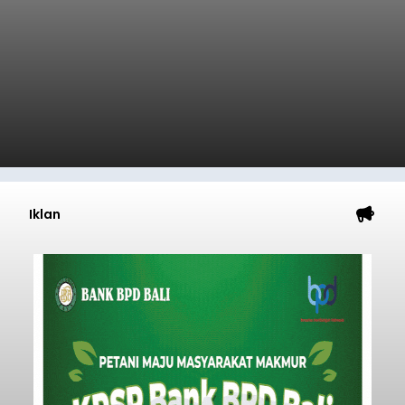
Iklan