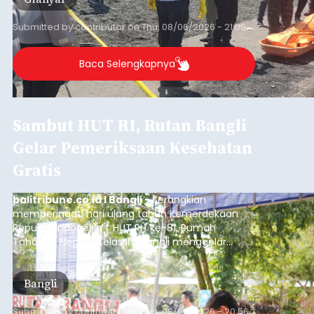
Submitted by
contributor
on
Thu, 08/06/2026 - 21:06
Baca Selengkapnya
Sambut HUT RI, Rutan Bangli
Gelar Pemeriksaan Kesehatan
Gratis
balitribune.co.id I Bangli -
Serangkian
memperingati hari ulang tahun Kemerdekaan
Republik Indonesia ( HUT RI) ke-81, Rumah
Tahanan Negara Kelas II B Bangli menggelar
kegiatan pemeriksaan kesehatan gratis, Rabu
(6/8/2026).
Bangli
Submitted by
contributor
on
Thu, 08/06/2026 - 20:56