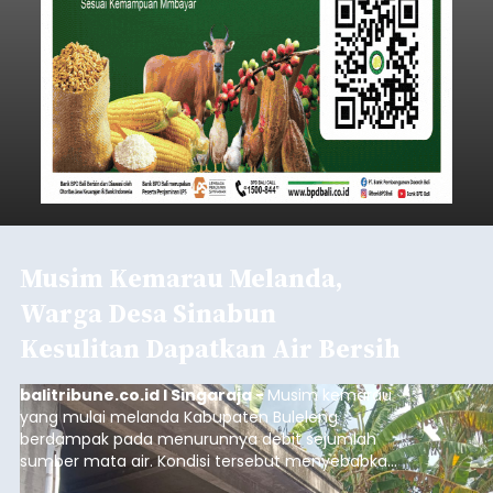
Musim Kemarau Melanda,
Warga Desa Sinabun
Kesulitan Dapatkan Air Bersih
balitribune.co.id I Singaraja -
Musim kemarau
yang mulai melanda Kabupaten Buleleng
berdampak pada menurunnya debit sejumlah
sumber mata air. Kondisi tersebut menyebabkan
warga di beberapa desa mulai mengalami