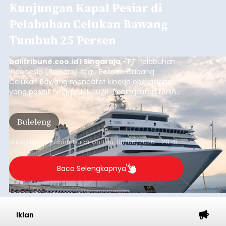
Kunjungan Kapal Pesiar di
Pelabuhan Celukan Bawang
Tumbuh 25 Persen
balitribune.coo.id I Singaraja -
PT Pelabuhan
Indonesia (Persero) atau Pelindo Cabang
Celukan Bawang mencatat kinerja operasional
yang positif hingga Juli 2026. Peningkatan terlihat
dari arus kapal yang mencapai 1,48 juta Gross
Tonnage (GT), atau tumbuh 12,4 persen
Buleleng
dibandingkan periode yang sama tahun lalu
yang tercatat sebesar 1,32 juta GT.
Submitted by
contributor
on
Thu, 08/06/2026 - 20:41
Baca Selengkapnya
Iklan