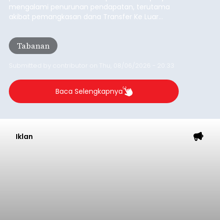
mengalami penurunan pendapatan, terutama
akibat pemangkasan dana Transfer Ke Luar
Daerah (TKD) dari pemerintah pusat.
Tabanan
Submitted by
contributor
on
Thu, 08/06/2026 - 20:33
Baca Selengkapnya
Iklan