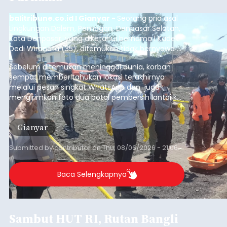
balitribune.co.id I Gianyar -
Seorang pria asal
Lingkungan Dalem, Pemogan, Denpasar Selatan,
Kota Denpasar, yang diketahui bernama I Kadek
Dedi Wiranata (35), ditemukan tidak bernyawa di
pesisir Pantai Purnama, Sukawati.
Sebelum ditemukan meninggal dunia, korban
sempat memberitahukan lokasi terakhirnya
melalui pesan singkat WhatsApp dan juga
mengirimkan foto dua botol pembersih lantai ke
istrinya.
Gianyar
Submitted by
contributor
on
Thu, 08/06/2026 - 21:06
Baca Selengkapnya
Sambut HUT RI, Rutan Bangli