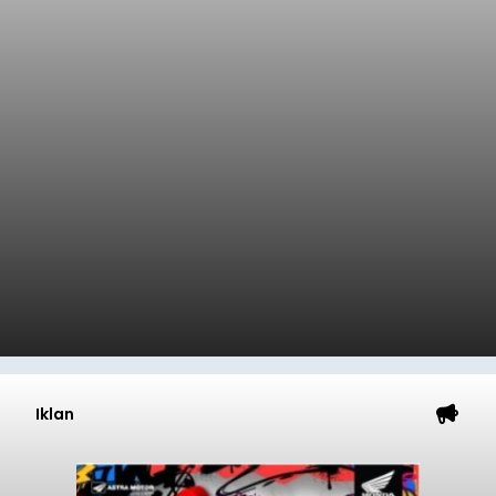
Iklan