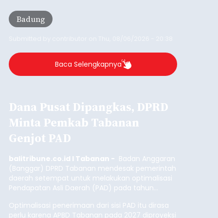
Badung
Submitted by
contributor
on
Thu, 08/06/2026 - 20:38
Baca Selengkapnya
Dana Pusat Dipangkas, DPRD
Minta Pemkab Tabanan
Genjot PAD
balitribune.co.id I Tabanan -
Badan Anggaran
(Banggar) DPRD Tabanan mendesak pemerintah
daerah setempat untuk melakukan optimalisasi
Pendapatan Asli Daerah (PAD) pada tahun
anggaran 2027.
Optimalisasi penerimaan dari sisi PAD itu dirasa
perlu karena APBD Tabanan pada 2027 diproyeksi