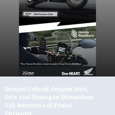
Sempat Cekcok dengan Istri,
Pria Asal Pemogan Ditemukan
Tak Bernyawa di Pantai
Purnama