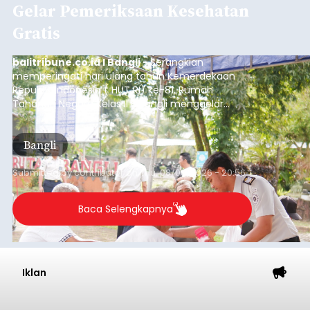
Gelar Pemeriksaan Kesehatan
Gratis
balitribune.co.id I Bangli -
Serangkian
memperingati hari ulang tahun Kemerdekaan
Republik Indonesia ( HUT RI) ke-81, Rumah
Tahanan Negara Kelas II B Bangli menggelar
kegiatan pemeriksaan kesehatan gratis, Rabu
(6/8/2026).
Bangli
Submitted by
contributor
on
Thu, 08/06/2026 - 20:56
Baca Selengkapnya
Iklan