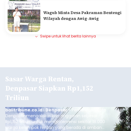
Wagub Minta Desa Pakraman Bentengi
Wilayah dengan Awig-Awig
Swipe untuk lihat berita lainnya
Sasar Warga Rentan,
Denpasar Siapkan Rp1,152
Triliun
balitribune.co.id I Denpasar -
Pemerintah Kota
Denpasar mengalokasikan anggaran sebesar
Rp1,152 triliun untuk mengintervensi sekitar 18.000
warga kelompok rentan yang berada di ambang