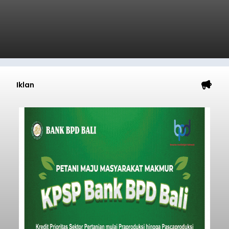
Iklan