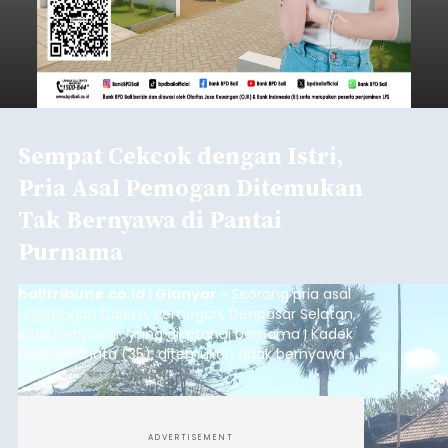
Sempat Cekcok dengan Istri,
Pria Asal Pemogan Ditemukan
Tak Bernyawa di Pantai
Purnama
balitribune.co.id I Gianyar -
Seorang pria asal
Lingkungan Dalem, Pemogan, Denpasar Selatan,
Kota Denpasar, yang diketahui bernama I Kadek
Dedi Wiranata (35), ditemukan tidak bernyawa di
pesisir Pantai Purnama, Sukawati.
ADVERTISEMENT