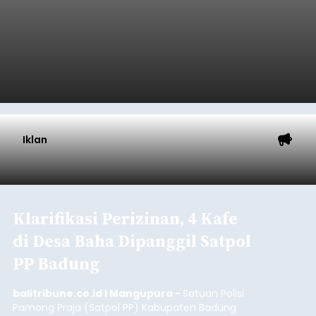
Iklan
Klarifikasi Perizinan, 4 Kafe
di Desa Baha Dipanggil Satpol
PP Badung
balitribune.co.id I Mangupura -
Satuan Polisi
Pamong Praja (Satpol PP) Kabupaten Badung