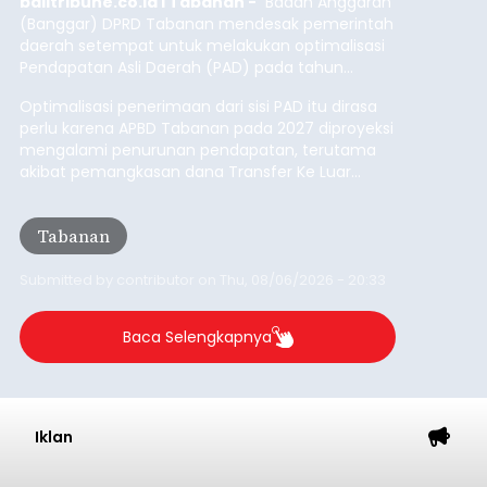
balitribune.co.id I Tabanan -
Badan Anggaran
(Banggar) DPRD Tabanan mendesak pemerintah
daerah setempat untuk melakukan optimalisasi
Pendapatan Asli Daerah (PAD) pada tahun
anggaran 2027.
Optimalisasi penerimaan dari sisi PAD itu dirasa
perlu karena APBD Tabanan pada 2027 diproyeksi
mengalami penurunan pendapatan, terutama
akibat pemangkasan dana Transfer Ke Luar
Daerah (TKD) dari pemerintah pusat.
Tabanan
Submitted by
contributor
on
Thu, 08/06/2026 - 20:33
Baca Selengkapnya
Iklan