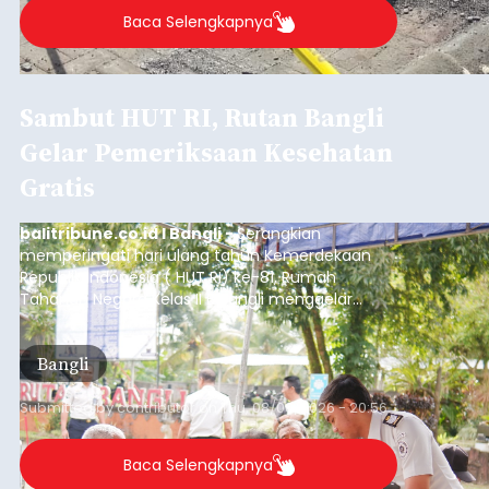
Baca Selengkapnya
Sambut HUT RI, Rutan Bangli
Gelar Pemeriksaan Kesehatan
Gratis
balitribune.co.id I Bangli -
Serangkian
memperingati hari ulang tahun Kemerdekaan
Republik Indonesia ( HUT RI) ke-81, Rumah
Tahanan Negara Kelas II B Bangli menggelar
kegiatan pemeriksaan kesehatan gratis, Rabu
(6/8/2026).
Bangli
Submitted by
contributor
on
Thu, 08/06/2026 - 20:56
Baca Selengkapnya