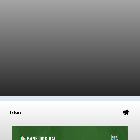
Iklan