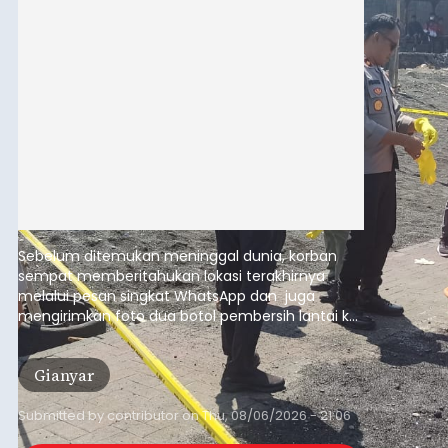
Sebelum ditemukan meninggal dunia, korban
sempat memberitahukan lokasi terakhirnya
melalui pesan singkat WhatsApp dan juga
mengirimkan foto dua botol pembersih lantai ke
istrinya.
Gianyar
Submitted by
contributor
on
Thu, 08/06/2026 - 21:06