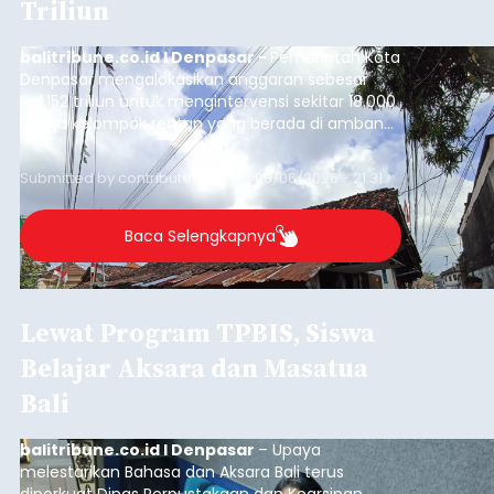
Triliun
balitribune.co.id I Denpasar -
Pemerintah Kota
Denpasar mengalokasikan anggaran sebesar
Rp1,152 triliun untuk mengintervensi sekitar 18.000
warga kelompok rentan yang berada di ambang
garis kemiskinan. Langkah strategis ini diambil
guna menjaga masyarakat yang berada pada
Submitted by
contributor
on
Thu, 08/06/2026 - 21:31
kelompok desil 5 dan 6 tersebut agar tidak
merosot ke kategori miskin.
Baca Selengkapnya
Lewat Program TPBIS, Siswa
Belajar Aksara dan Masatua
Bali
balitribune.co.id I Denpasar
– Upaya
melestarikan Bahasa dan Aksara Bali terus