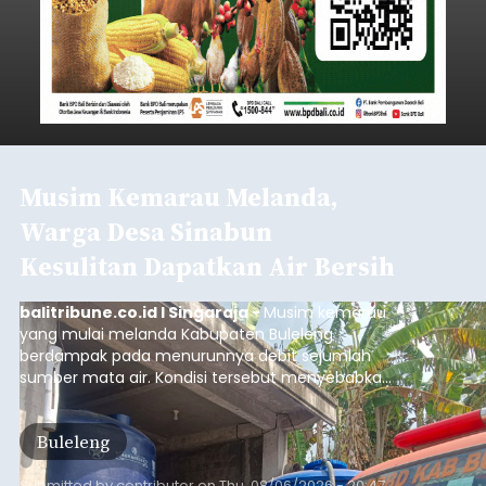
Musim Kemarau Melanda,
Warga Desa Sinabun
Kesulitan Dapatkan Air Bersih
balitribune.co.id I Singaraja -
Musim kemarau
yang mulai melanda Kabupaten Buleleng
berdampak pada menurunnya debit sejumlah
sumber mata air. Kondisi tersebut menyebabkan
warga di beberapa desa mulai mengalami
kesulitan mendapatkan air bersih, terutama
Buleleng
untuk memenuhi kebutuhan mandi, cuci, dan
kakus (MCK). Seperti yang dialami warga Desa
Submitted by
contributor
on
Thu, 08/06/2026 - 20:47