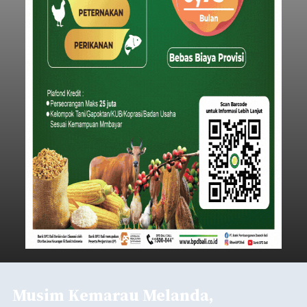
Iklan