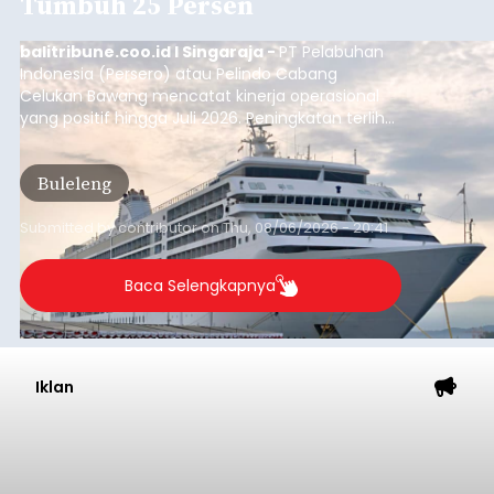
Baca Selengkapnya
Dana Pusat Dipangkas, DPRD
Minta Pemkab Tabanan
Genjot PAD
balitribune.co.id I Tabanan -
Badan Anggaran
(Banggar) DPRD Tabanan mendesak pemerintah
daerah setempat untuk melakukan optimalisasi
Pendapatan Asli Daerah (PAD) pada tahun
anggaran 2027.
Optimalisasi penerimaan dari sisi PAD itu dirasa
perlu karena APBD Tabanan pada 2027 diproyeksi
mengalami penurunan pendapatan, terutama
akibat pemangkasan dana Transfer Ke Luar
Daerah (TKD) dari pemerintah pusat.
Tabanan