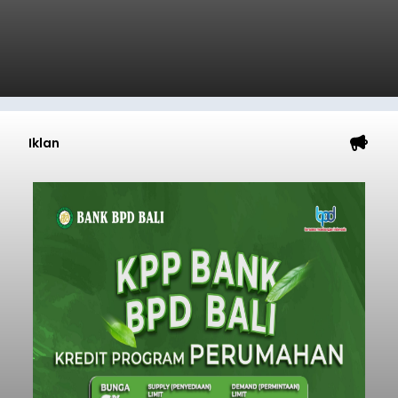
Iklan
Sempat Cekcok dengan Istri,
Pria Asal Pemogan Ditemukan
Tak Bernyawa di Pantai
Purnama
balitribune.co.id I Gianyar -
Seorang pria asal
Lingkungan Dalem, Pemogan, Denpasar Selatan,
Kota Denpasar, yang diketahui bernama I Kadek