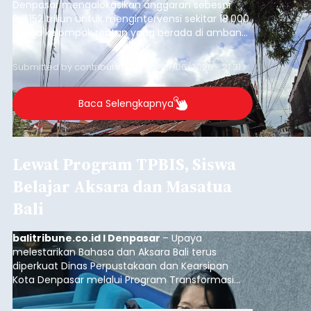
Denpasar mengalokasikan anggaran sebesar
Rp1,152 triliun untuk mengintervensi sekitar 18.000
warga kelompok rentan yang berada di ambang
garis kemiskinan. Langkah strategis ini diambil
guna menjaga masyarakat yang berada pada
Submitted by
contributor
on
Thu, 08/06/2026 - 21:31
kelompok desil 5 dan 6 tersebut agar tidak
merosot ke kategori miskin.
Baca Selengkapnya
Lewat Program TPBIS, Siswa
Belajar Aksara dan Masatua
Bali
balitribune.co.id I Denpasar
– Upaya
melestarikan Bahasa dan Aksara Bali terus
diperkuat Dinas Perpustakaan dan Kearsipan
Kota Denpasar melalui Program Transformasi
Perpustakaan Berbasis Inklusi Sosial (TPBIS).
Tahun ini, sebanyak 63 siswa kelas IV dan V SD