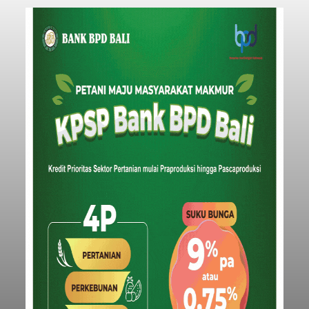
Indonesia (Persero) atau Pelindo Cabang
Celukan Bawang mencatat kinerja operasional
yang positif hingga Juli 2026. Peningkatan terlihat
dari arus kapal yang mencapai 1,48 juta Gross
Tonnage (GT), atau tumbuh 12,4 persen
Buleleng
dibandingkan periode yang sama tahun lalu
yang tercatat sebesar 1,32 juta GT.
Submitted by
contributor
on
Thu, 08/06/2026 - 20:41
Baca Selengkapnya
Iklan