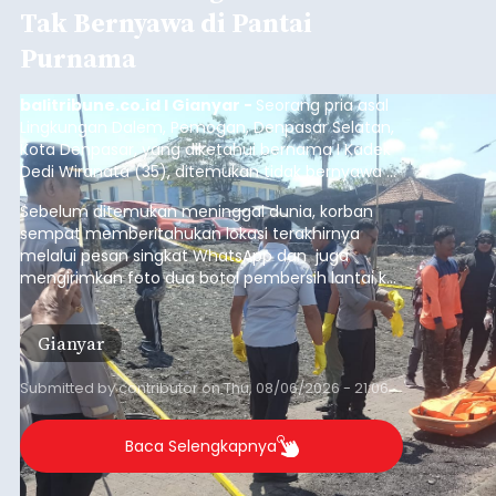
memperingati hari ulang tahun Kemerdekaan
Republik Indonesia ( HUT RI) ke-81, Rumah
Tahanan Negara Kelas II B Bangli menggelar
kegiatan pemeriksaan kesehatan gratis, Rabu
(6/8/2026).
ADVERTISEMENT
Bangli