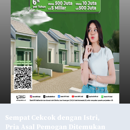
Dedi Wiranata (35), ditemukan tidak bernyawa di
pesisir Pantai Purnama, Sukawati.
Sebelum ditemukan meninggal dunia, korban
sempat memberitahukan lokasi terakhirnya
melalui pesan singkat WhatsApp dan juga
mengirimkan foto dua botol pembersih lantai ke
istrinya.
Gianyar
Submitted by
contributor
on
Thu, 08/06/2026 - 21:06
Baca Selengkapnya
Sambut HUT RI, Rutan Bangli
Gelar Pemeriksaan Kesehatan
Gratis
balitribune.co.id I Bangli -
Serangkian