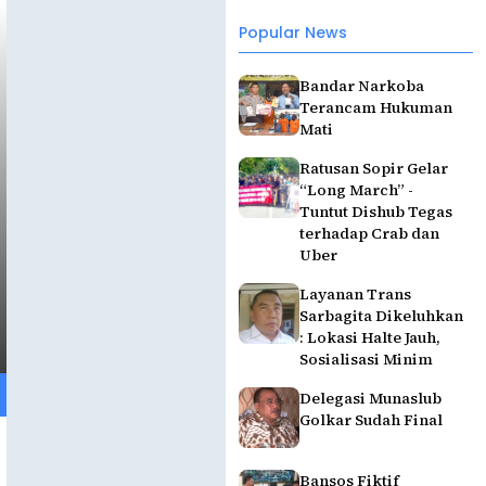
Popular News
Bandar Narkoba
Terancam Hukuman
Mati
Ratusan Sopir Gelar
“Long March” -
Tuntut Dishub Tegas
terhadap Crab dan
Uber
Layanan Trans
Sarbagita Dikeluhkan
: Lokasi Halte Jauh,
Sosialisasi Minim
Delegasi Munaslub
Golkar Sudah Final
Bansos Fiktif