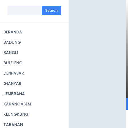
Skip
to
Search
main
content
BERANDA
Main
BADUNG
navigation
BANGLI
BULELENG
DENPASAR
GIANYAR
JEMBRANA
KARANGASEM
KLUNGKUNG
TABANAN