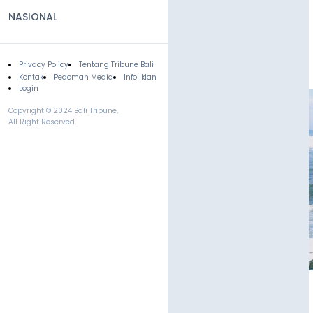
NASIONAL
Privacy Policy
Tentang Tribune Bali
Footer
Kontak
Pedoman Media
Info Iklan
Login
Copyright © 2024 Bali Tribune,
All Right Reserved.