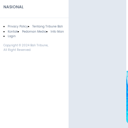
NASIONAL
Privacy Policy
Tentang Tribune Bali
Footer
Kontak
Pedoman Media
Info Iklan
Login
Copyright © 2024 Bali Tribune,
All Right Reserved.