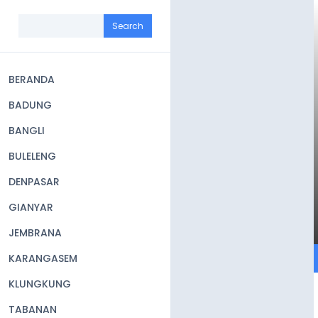
Skip
to
Search
main
content
BERANDA
Main
BADUNG
navigation
BANGLI
BULELENG
DENPASAR
GIANYAR
JEMBRANA
KARANGASEM
KLUNGKUNG
TABANAN