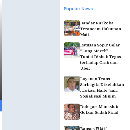
Popular News
Bandar Narkoba
Terancam Hukuman
Mati
Ratusan Sopir Gelar
“Long March” -
Tuntut Dishub Tegas
terhadap Crab dan
Uber
Layanan Trans
Sarbagita Dikeluhkan
: Lokasi Halte Jauh,
Sosialisasi Minim
Delegasi Munaslub
Golkar Sudah Final
Bansos Fiktif