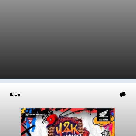
Iklan