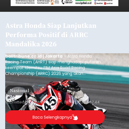
Astra Honda Siap Lanjutkan
Performa Positif di ARRC
Mandalika 2026
balitribune.co.id | Jakarta
– Astra Honda
Racing Team (AHRT) siap menghadapi putaran
keempat Idemitsu FIM Asia Road Racing
Championship (ARRC) 2026 yang akan
berlangsung di Pertamina Mandalika
International Circuit, Lombok, Nusa Tenggara
Nasional
Barat, pada 7–9 Agustus 2026.
Submitted by
contributor
on
Fri, 08/07/2026 - 07:44
Baca Selengkapnya