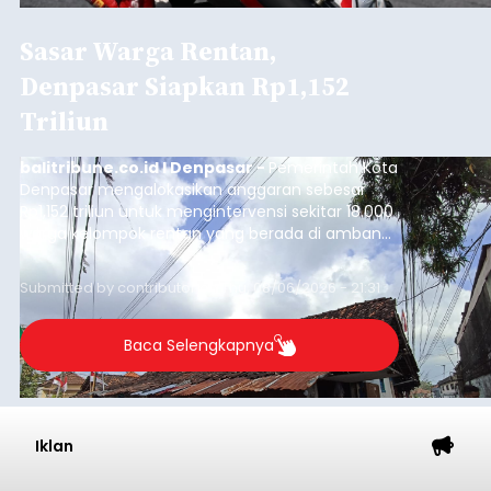
Sasar Warga Rentan,
Denpasar Siapkan Rp1,152
Triliun
balitribune.co.id I Denpasar -
Pemerintah Kota
Denpasar mengalokasikan anggaran sebesar
Rp1,152 triliun untuk mengintervensi sekitar 18.000
warga kelompok rentan yang berada di ambang
garis kemiskinan. Langkah strategis ini diambil
guna menjaga masyarakat yang berada pada
Submitted by
contributor
on
Thu, 08/06/2026 - 21:31
kelompok desil 5 dan 6 tersebut agar tidak
merosot ke kategori miskin.
Baca Selengkapnya
Iklan