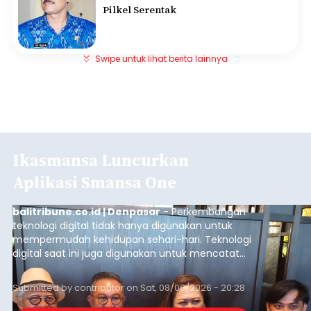
Pilkel Serentak
Swipe untuk lihat berita lainnya
Ikasmansa Luncurkan
Aplikasi Smansa One
balitribune.co.id | Denpasar
- Perkembangan
teknologi digital tidak hanya digunakan untuk
mempermudah kehidupan sehari-hari. Teknologi
digital saat ini juga digunakan untuk mencatat
dan mengelola data base alumni dari suatu
sekolah, salah satunya adalah alumni SMA 1
Submitted by
contributor
on
Sat, 08/08/2026 - 20:28
Denpasar.