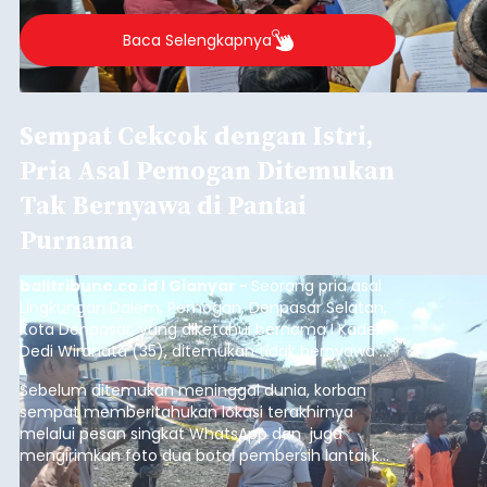
berlangsung selama Agustus hingga September
2026.
Baca Selengkapnya
Sempat Cekcok dengan Istri,
Pria Asal Pemogan Ditemukan
Tak Bernyawa di Pantai
Purnama
balitribune.co.id I Gianyar -
Seorang pria asal
Lingkungan Dalem, Pemogan, Denpasar Selatan,
Kota Denpasar, yang diketahui bernama I Kadek
Dedi Wiranata (35), ditemukan tidak bernyawa di
pesisir Pantai Purnama, Sukawati.
Sebelum ditemukan meninggal dunia, korban
sempat memberitahukan lokasi terakhirnya
melalui pesan singkat WhatsApp dan juga
mengirimkan foto dua botol pembersih lantai ke
istrinya.