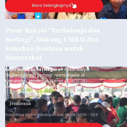
Baca Selengkapnya
Pasar Rakyat “Berbelanja dan
Berbagi”, Dukung UMKM dan
Salurkan Bantuan untuk
Masyarakat
balitribune.co.id | Negara
- Pasar Rakyat
“Berbelanja dan Berbagi” resmi digelar di
Kabupaten Jembrana, Jumat (7/8/2026).
Kegiatan yang digelar Gedung Kesenian Ir.
Soekarno ini memadukan pemberdayaan
ekonomi masyarakat dengan aksi sosial tersebut
Jembrana
mendapat antusiasme tinggi dan mencatat nilai
transaksi mencapai Rp672.733.200.
Submitted by
contributor
on
Sat, 08/08/2026 - 20:11