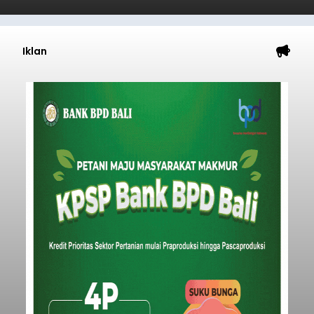
Iklan