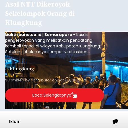
Asal NTT Dikeroyok
Sekelompok Orang di
Klungkung
balitribune.co.id | Semarapura -
Kasus
pengeroyokan yang melibatkan pendatang
kembali terjadi di wilayah Kabupaten Klungkung.
Setelah sebelumnya sempat viral insiden
keributan di barat Pasar Galiran, peristiwa serupa
kini menimpa seorang pemuda asal Kabupaten
Klungkung
Sumba Barat Daya (SBD), Nusa Tenggara Timur
(NTT).
Submitted by
contributor
on
Sat, 08/08/2026 - 13:07
Baca Selengkapnya
Iklan