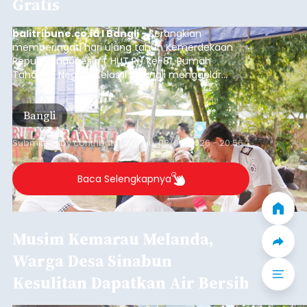
Gratis
balitribune.co.id I Bangli -
Serangkian
memperingati hari ulang tahun Kemerdekaan
Republik Indonesia ( HUT RI) ke-81, Rumah
Tahanan Negara Kelas II B Bangli menggelar
kegiatan pemeriksaan kesehatan gratis, Rabu
(6/8/2026).
Bangli
Submitted by
contributor
on
Thu, 08/06/2026 - 20:56
Baca Selengkapnya
Musim Kemarau Melanda,
Warga Desa Sinabun
Kesulitan Dapatkan Air Bersih