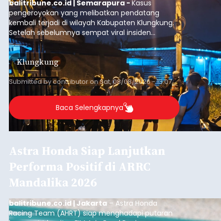
balitribune.co.id | Semarapura -
Kasus
pengeroyokan yang melibatkan pendatang
kembali terjadi di wilayah Kabupaten Klungkung.
Setelah sebelumnya sempat viral insiden
keributan di barat Pasar Galiran, peristiwa serupa
kini menimpa seorang pemuda asal Kabupaten
Klungkung
Sumba Barat Daya (SBD), Nusa Tenggara Timur
(NTT).
Submitted by
contributor
on
Sat, 08/08/2026 - 13:07
Baca Selengkapnya
Astra Honda Siap Lanjutkan
Performa Positif di ARRC
Mandalika 2026
balitribune.co.id | Jakarta
– Astra Honda
Racing Team (AHRT) siap menghadapi putaran