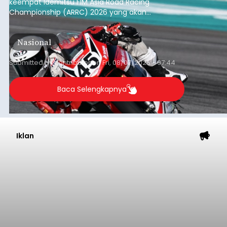
keempat Idemitsu FIM Asia Road Racing
Championship (ARRC) 2026 yang akan
berlangsung di Pertamina Mandalika
International Circuit, Lombok, Nusa Tenggara
Nasional
Barat, pada 7–9 Agustus 2026.
Submitted by
contributor
on
Fri, 08/07/2026 - 07:44
Baca Selengkapnya
Iklan