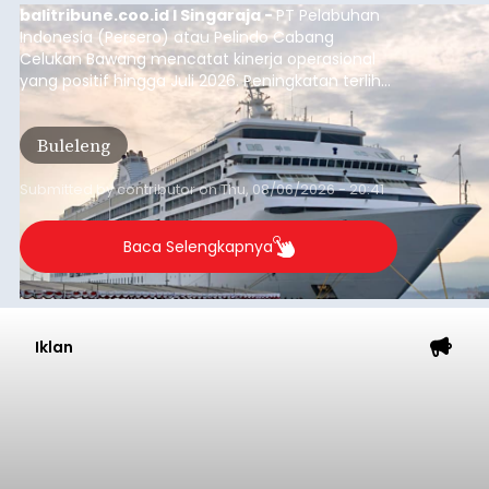
balitribune.coo.id I Singaraja -
PT Pelabuhan
Indonesia (Persero) atau Pelindo Cabang
Celukan Bawang mencatat kinerja operasional
yang positif hingga Juli 2026. Peningkatan terlihat
dari arus kapal yang mencapai 1,48 juta Gross
Tonnage (GT), atau tumbuh 12,4 persen
Buleleng
dibandingkan periode yang sama tahun lalu
yang tercatat sebesar 1,32 juta GT.
Submitted by
contributor
on
Thu, 08/06/2026 - 20:41
Baca Selengkapnya
Iklan