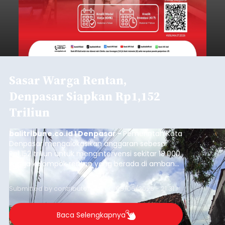
Sasar Warga Rentan,
Denpasar Siapkan Rp1,152
Triliun
balitribune.co.id I Denpasar -
Pemerintah Kota
Denpasar mengalokasikan anggaran sebesar
Rp1,152 triliun untuk mengintervensi sekitar 18.000
warga kelompok rentan yang berada di ambang
garis kemiskinan. Langkah strategis ini diambil
guna menjaga masyarakat yang berada pada
Submitted by
contributor
on
Thu, 08/06/2026 - 21:31
kelompok desil 5 dan 6 tersebut agar tidak
merosot ke kategori miskin.
Baca Selengkapnya