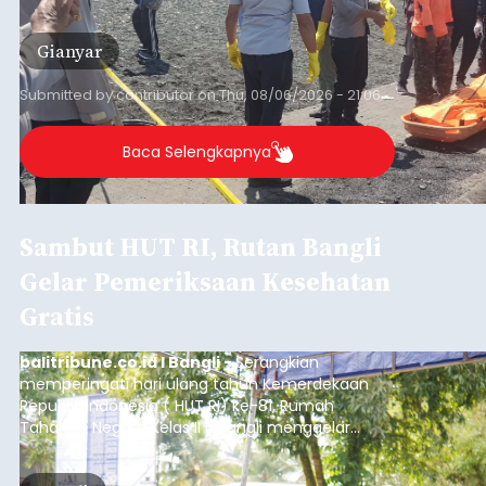
istrinya.
Gianyar
Submitted by
contributor
on
Thu, 08/06/2026 - 21:06
Baca Selengkapnya
Sambut HUT RI, Rutan Bangli
Gelar Pemeriksaan Kesehatan
Gratis
balitribune.co.id I Bangli -
Serangkian
memperingati hari ulang tahun Kemerdekaan
Republik Indonesia ( HUT RI) ke-81, Rumah
Tahanan Negara Kelas II B Bangli menggelar
kegiatan pemeriksaan kesehatan gratis, Rabu
(6/8/2026).