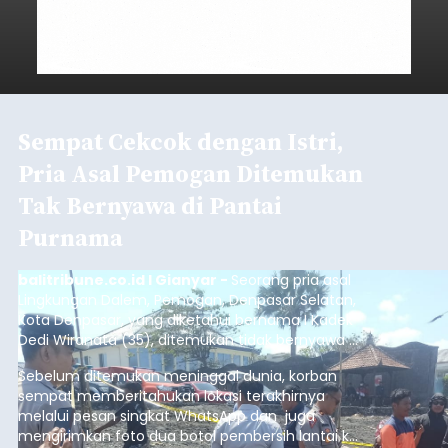
Sempat Cekcok dengan Istri,
Pria Asal Pemogan Ditemukan
Tak Bernyawa di Pantai
Purnama
balitribune.co.id I Gianyar -
Seorang pria asal
Lingkungan Dalem, Pemogan, Denpasar Selatan,
Kota Denpasar, yang diketahui bernama I Kadek
Dedi Wiranata (35), ditemukan tidak bernyawa di
pesisir Pantai Purnama, Sukawati.
Sebelum ditemukan meninggal dunia, korban
sempat memberitahukan lokasi terakhirnya
melalui pesan singkat WhatsApp dan juga
mengirimkan foto dua botol pembersih lantai ke