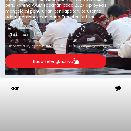
perlu karena APBD Tabanan pada 2027 diproyeksi
mengalami penurunan pendapatan, terutama
akibat pemangkasan dana Transfer Ke Luar
Daerah (TKD) dari pemerintah pusat.
Tabanan
Submitted by
contributor
on
Thu, 08/06/2026 - 20:33
Baca Selengkapnya
Iklan