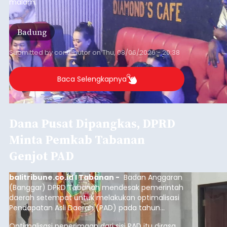
malam.
Badung
Submitted by
contributor
on
Thu, 08/06/2026 - 20:38
Baca Selengkapnya
Dana Pusat Dipangkas, DPRD
Minta Pemkab Tabanan
Genjot PAD
balitribune.co.id I Tabanan -
Badan Anggaran
(Banggar) DPRD Tabanan mendesak pemerintah
daerah setempat untuk melakukan optimalisasi
Pendapatan Asli Daerah (PAD) pada tahun
anggaran 2027.
Optimalisasi penerimaan dari sisi PAD itu dirasa