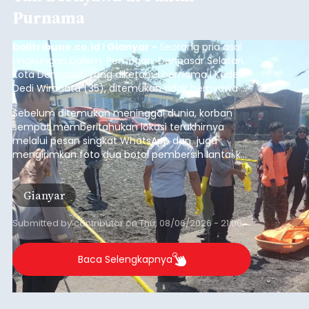
Purnama
balitribune.co.id I Gianyar -
Seorang pria asal
Lingkungan Dalem, Pemogan, Denpasar Selatan,
Kota Denpasar, yang diketahui bernama I Kadek
Dedi Wiranata (35), ditemukan tidak bernyawa di
pesisir Pantai Purnama, Sukawati.
Sebelum ditemukan meninggal dunia, korban
sempat memberitahukan lokasi terakhirnya
melalui pesan singkat WhatsApp dan juga
mengirimkan foto dua botol pembersih lantai ke
istrinya.
Gianyar
Submitted by
contributor
on
Thu, 08/06/2026 - 21:06
Baca Selengkapnya