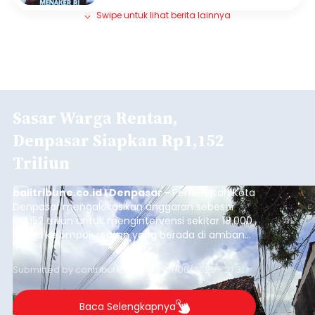
Swipe untuk lihat berita lainnya
Sasar Warga Rentan,
Denpasar Siapkan Rp1,152
Triliun
balitribune.co.id I Denpasar -
Pemerintah Kota
Denpasar mengalokasikan anggaran sebesar
Rp1,152 triliun untuk mengintervensi sekitar 18.000
warga kelompok rentan yang berada di ambang
garis kemiskinan. Langkah strategis ini diambil
guna menjaga masyarakat yang berada pada
Submitted by
contributor
on
Thu, 08/06/2026 - 21:31
kelompok desil 5 dan 6 tersebut agar tidak
merosot ke kategori miskin.
Baca Selengkapnya