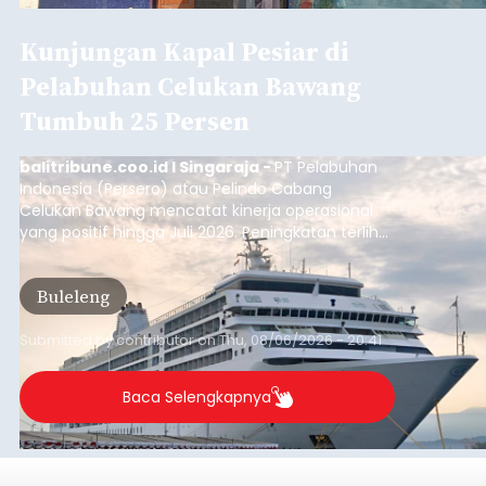
Kunjungan Kapal Pesiar di
Pelabuhan Celukan Bawang
Tumbuh 25 Persen
balitribune.coo.id I Singaraja -
PT Pelabuhan
Indonesia (Persero) atau Pelindo Cabang
Celukan Bawang mencatat kinerja operasional
yang positif hingga Juli 2026. Peningkatan terlihat
dari arus kapal yang mencapai 1,48 juta Gross
Tonnage (GT), atau tumbuh 12,4 persen
Buleleng
dibandingkan periode yang sama tahun lalu
yang tercatat sebesar 1,32 juta GT.
Submitted by
contributor
on
Thu, 08/06/2026 - 20:41
Baca Selengkapnya