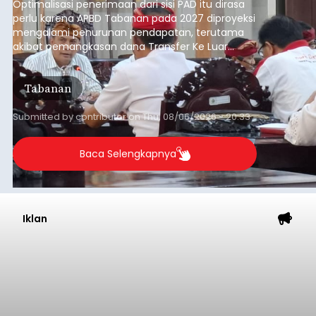
Optimalisasi penerimaan dari sisi PAD itu dirasa
perlu karena APBD Tabanan pada 2027 diproyeksi
mengalami penurunan pendapatan, terutama
akibat pemangkasan dana Transfer Ke Luar
Daerah (TKD) dari pemerintah pusat.
Tabanan
Submitted by
contributor
on
Thu, 08/06/2026 - 20:33
Baca Selengkapnya
Iklan