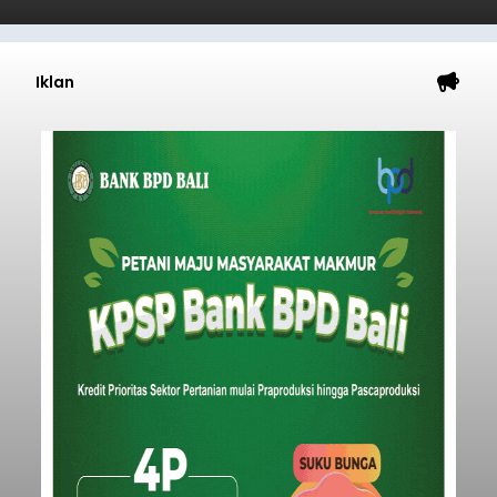
Iklan