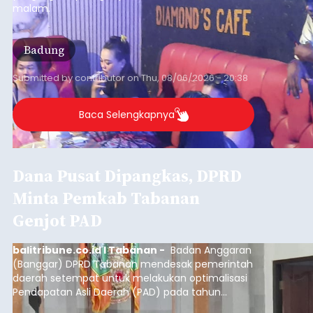
malam.
Badung
Submitted by
contributor
on
Thu, 08/06/2026 - 20:38
Baca Selengkapnya
Dana Pusat Dipangkas, DPRD
Minta Pemkab Tabanan
Genjot PAD
balitribune.co.id I Tabanan -
Badan Anggaran
(Banggar) DPRD Tabanan mendesak pemerintah
daerah setempat untuk melakukan optimalisasi
Pendapatan Asli Daerah (PAD) pada tahun
anggaran 2027.