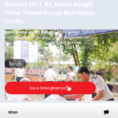
Sambut HUT RI, Rutan Bangli
Gelar Pemeriksaan Kesehatan
Gratis
balitribune.co.id I Bangli -
Serangkian
memperingati hari ulang tahun Kemerdekaan
Republik Indonesia ( HUT RI) ke-81, Rumah
Tahanan Negara Kelas II B Bangli menggelar
kegiatan pemeriksaan kesehatan gratis, Rabu
(6/8/2026).
Bangli
Submitted by
contributor
on
Thu, 08/06/2026 - 20:56
Baca Selengkapnya
Iklan