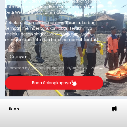
Lingkungan Dalem, Pemogan, Denpasar Selatan,
Kota Denpasar, yang diketahui bernama I Kadek
Dedi Wiranata (35), ditemukan tidak bernyawa di
pesisir Pantai Purnama, Sukawati.
Sebelum ditemukan meninggal dunia, korban
sempat memberitahukan lokasi terakhirnya
melalui pesan singkat WhatsApp dan juga
mengirimkan foto dua botol pembersih lantai ke
istrinya.
Gianyar
Submitted by
contributor
on
Thu, 08/06/2026 - 21:06
Baca Selengkapnya
Iklan