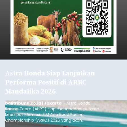
Astra Honda Siap Lanjutkan
Performa Positif di ARRC
Mandalika 2026
balitribune.co.id | Jakarta
– Astra Honda
Racing Team (AHRT) siap menghadapi putaran
keempat Idemitsu FIM Asia Road Racing
Championship (ARRC) 2026 yang akan
berlangsung di Pertamina Mandalika