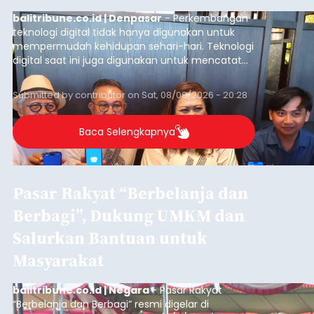
balitribune.co.id | Denpasar
- Perkembangan
teknologi digital tidak hanya digunakan untuk
mempermudah kehidupan sehari-hari. Teknologi
digital saat ini juga digunakan untuk mencatat
dan mengelola data base alumni dari suatu
sekolah, salah satunya adalah alumni SMA 1
Submitted by
contributor
on
Sat, 08/08/2026 - 20:28
Denpasar.
Baca Selengkapnya
Pasar Rakyat “Berbelanja dan
Berbagi”, Dukung UMKM dan
Salurkan Bantuan untuk
Masyarakat
balitribune.co.id | Negara
- Pasar Rakyat
“Berbelanja dan Berbagi” resmi digelar di