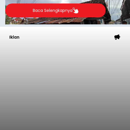
merosot ke kategori miskin.
Baca Selengkapnya
Iklan