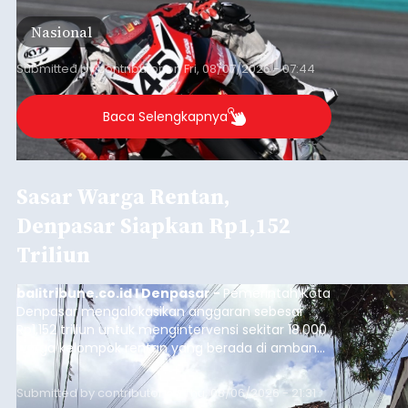
International Circuit, Lombok, Nusa Tenggara
Nasional
Barat, pada 7–9 Agustus 2026.
Submitted by
contributor
on
Fri, 08/07/2026 - 07:44
Baca Selengkapnya
Sasar Warga Rentan,
Denpasar Siapkan Rp1,152
Triliun
balitribune.co.id I Denpasar -
Pemerintah Kota
Denpasar mengalokasikan anggaran sebesar
Rp1,152 triliun untuk mengintervensi sekitar 18.000
warga kelompok rentan yang berada di ambang
garis kemiskinan. Langkah strategis ini diambil
guna menjaga masyarakat yang berada pada
Submitted by
contributor
on
Thu, 08/06/2026 - 21:31
kelompok desil 5 dan 6 tersebut agar tidak