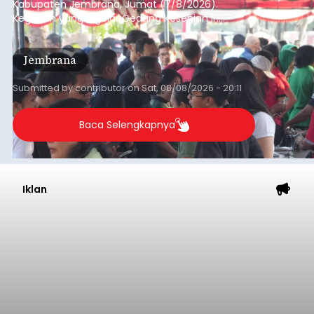
Kabupaten Jembrana, Jumat (7/8/2026).
Kegiatan yang digelar Gedung Kesenian Ir.
Soekarno ini memadukan pemberdayaan
ekonomi masyarakat dengan aksi sosial tersebut
Jembrana
mendapat antusiasme tinggi dan mencatat nilai
transaksi mencapai Rp672.733.200.
Submitted by
contributor
on
Sat, 08/08/2026 - 20:11
Baca Selengkapnya
Iklan