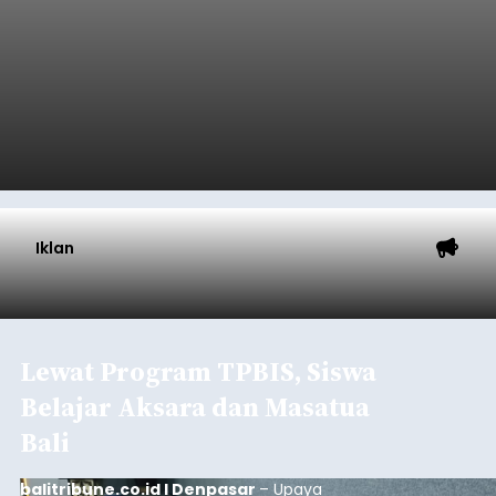
Iklan
Lewat Program TPBIS, Siswa
Belajar Aksara dan Masatua
Bali
balitribune.co.id I Denpasar
– Upaya