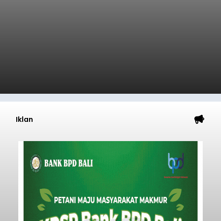
Iklan