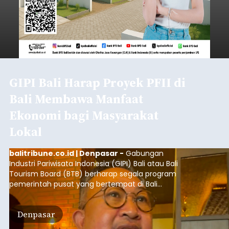
GIPI Bali Harap Proyek PFII di
Bali Membawa Manfaat
Ekonomi bagi Masyarakat
Lokal
balitribune.co.id | Denpasar -
Gabungan
Industri Pariwisata Indonesia (GIPI) Bali atau Bali
Tourism Board (BTB) berharap segala program
pemerintah pusat yang bertempat di Bali
membawa dampak positif bagi masyarakat lokal.
"Program pemerintah ini (Bali sebagai Pusat
Denpasar
Finansial Internasional Indonesia/PFII) harus
berguna buat masyarakat jangan sampai kita