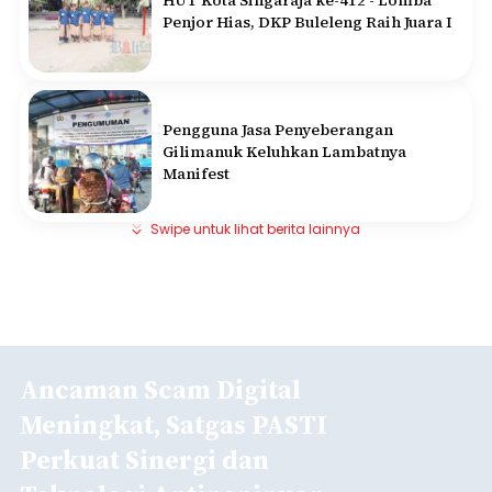
HUT Kota Singaraja ke-412 - Lomba
Penjor Hias, DKP Buleleng Raih Juara I
Pengguna Jasa Penyeberangan
Gilimanuk Keluhkan Lambatnya
Manifest
Swipe untuk lihat berita lainnya
Ancaman Scam Digital
Meningkat, Satgas PASTI
Perkuat Sinergi dan