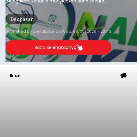
mengalami kendala menyiapkan dana secara
penuh saat jatuh tempo pembayaran iuran.
Kondisi ini terutama dialami oleh peserta
Denpasar
segmen Pekerja Bukan Penerima Upah (PBPU)
yang memiliki penghasilan tidak tetap.
Submitted by
contributor
on
Wed, 08/05/2026 - 20:43
Baca Selengkapnya
Iklan