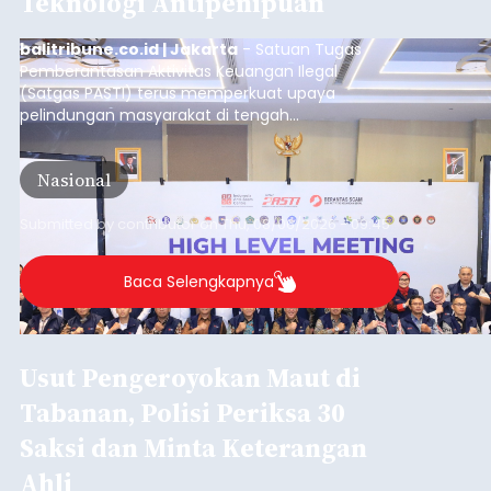
Teknologi Antipenipuan
balitribune.co.id | Jakarta
- Satuan Tugas
Pemberantasan Aktivitas Keuangan Ilegal
(Satgas PASTI) terus memperkuat upaya
pelindungan masyarakat di tengah
meningkatnya ancaman penipuan digital yang
semakin kompleks.
Nasional
Submitted by
contributor
on
Thu, 08/06/2026 - 09:45
Baca Selengkapnya
Usut Pengeroyokan Maut di
Tabanan, Polisi Periksa 30
Saksi dan Minta Keterangan
Ahli