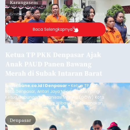
Karangasem
dimana bagian modul penguat signal yang
berada di Tower BTS Seluler itu hilang dicuri.
Submitted by
contributor
on
Wed, 08/05/2026 - 18:03
Baca Selengkapnya
Ketua TP PKK Denpasar Ajak
Anak PAUD Panen Bawang
Merah di Subak Intaran Barat
balitribune.co.id I Denpasar -
Ketua TP PKK
Kota Denpasar, Antari Jaya Negara, didampingi
Ketua Gabungan Organisasi Wanita (GOW) Kota
Denpasar, Ayu Kristi Arya Wibawa melaksanakan
panen bawang merah dan jagung manis
bersama anak-anak Pendidikan Anak Usia Dini
Denpasar
(PAUD) di Subak Intaran Barat, Rabu (5/8/2026).