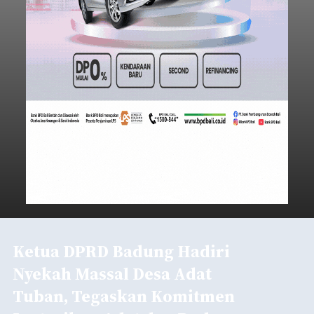
Ketua DPRD Badung Hadiri
Nyekah Massal Desa Adat
Tuban, Tegaskan Komitmen