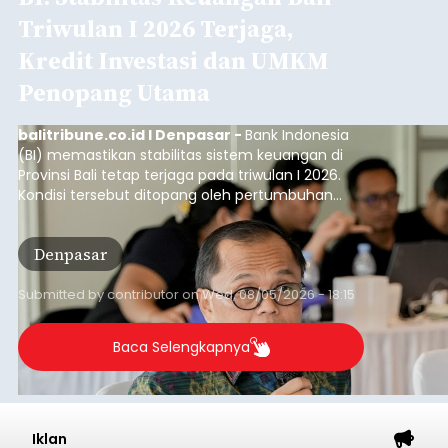
Triwulan I 2026 Terjaga,
Kredit Investasi dan UMKM
Penopang Utama
balitribune.co.id I Denpasar -
Bank Indonesia
(BI) memastikan stabilitas sistem keuangan di
Provinsi Bali tetap terjaga pada triwulan I 2026.
Kondisi tersebut ditopang oleh pertumbuhan
penyaluran kredit yang masih positif, terutama
pada sektor-sektor utama penggerak ekonomi
Denpasar
daerah, dengan risiko kredit yang tetap
terkendali.
Submitted by
contributor
on
Wed, 08/05/2026 - 18:15
Baca Selengkapnya
Iklan