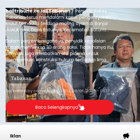
balitribune.co.id | Tabanan
- Penyidik Polres
Tabanan terus mendalami kasus pengeroyokan
maut terhadap terduga maling ayam di Banjar
Juwuk Legi, Desa Batunya, Kecamatan Baturiti
yang terjadi beberapa waktu lalu.
Dalam perkembangannya, penyidik kepolisian
sudah memeriksa 30 orang saksi. Tidak hanya itu,
penyidik juga melibatkan ahli pidana untuk
memperkuat konstruksi hukum terhadap lima
orang tersangka yang saat ini ditahan.
Tabanan
Submitted by
contributor
on
Thu, 08/06/2026 - 06:17
Baca Selengkapnya
Iklan