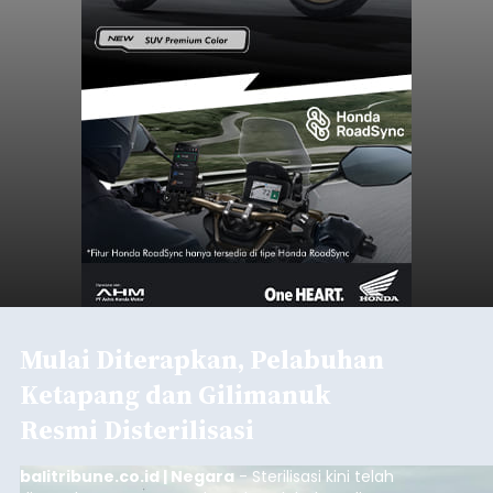
Mulai Diterapkan, Pelabuhan
Ketapang dan Gilimanuk
Resmi Disterilisasi
balitribune.co.id | Negara
- Sterilisasi kini telah