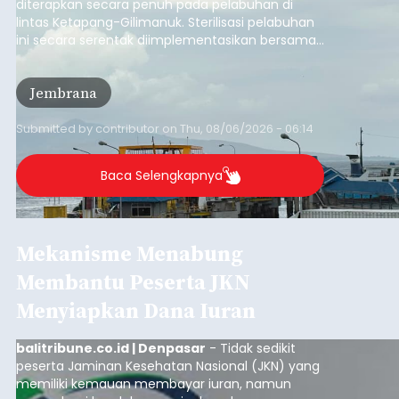
diterapkan secara penuh pada pelabuhan di
lintas Ketapang-Gilimanuk. Sterilisasi pelabuhan
ini secara serentak diimplementasikan bersama
empat pelabuhan utama lainnya, yakni
Pelabuhan Merak, Bakauheni, Kayangan, dan
Jembrana
Lembar pada Rabu (5/8/2026).
Submitted by
contributor
on
Thu, 08/06/2026 - 06:14
Baca Selengkapnya
Mekanisme Menabung
Membantu Peserta JKN
Menyiapkan Dana Iuran
balitribune.co.id | Denpasar
- Tidak sedikit
peserta Jaminan Kesehatan Nasional (JKN) yang
memiliki kemauan membayar iuran, namun