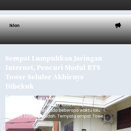
Iklan
Sempat Lumpuhkan Jaringan
Internet, Pencuri Modul BTS
Tower Seluler Akhirnya
Dibekuk
balitribune.co.id I Amlapura -
Lumpuhnya
jaringan internet di wilayah Kota Amlapura
selama berhari-hari pada beberapa waktu lalu
akhirnya terjawab sudah. Ternyata empat Tower
BTS Seluler yang berada di lokasi berbeda di
wilayah Karangasem telah dibobol maling,