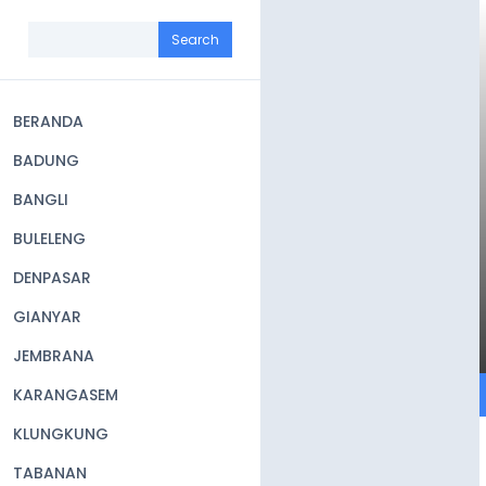
Skip
to
Search
main
content
BERANDA
Main
BADUNG
navigation
BANGLI
BULELENG
DENPASAR
GIANYAR
JEMBRANA
KARANGASEM
KLUNGKUNG
TABANAN