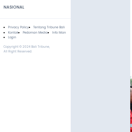
NASIONAL
Privacy Policy
Tentang Tribune Bali
Footer
Kontak
Pedoman Media
Info Iklan
Login
Copyright © 2024 Bali Tribune,
All Right Reserved.