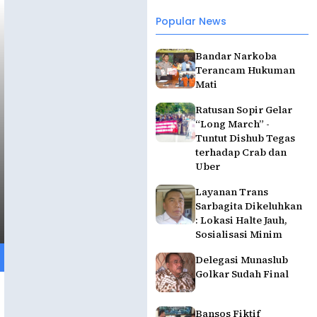
Popular News
Bandar Narkoba
Terancam Hukuman
Mati
Ratusan Sopir Gelar
“Long March” -
Tuntut Dishub Tegas
terhadap Crab dan
Uber
Layanan Trans
Sarbagita Dikeluhkan
: Lokasi Halte Jauh,
Sosialisasi Minim
Delegasi Munaslub
Golkar Sudah Final
Bansos Fiktif