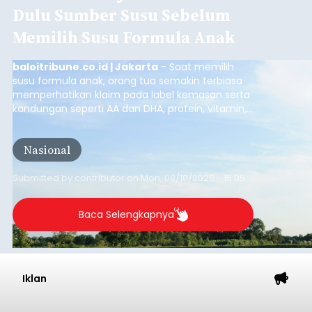
Dulu Sumber Susu Sebelum
Memilih Susu Formula Anak
baloitribune.co.id | Jakarta
- Saat memilih
susu formula anak, orang tua semakin terbiasa
memperhatikan klaim pada label kemasan serta
kandungan seperti AA dan DHA, protein, vitamin,
mineral, hingga gula tambahan. Namun, satu hal
yang belum banyak dicermati adalah dari mana
Nasional
sumber susu yang digunakan.
Submitted by
contributor
on
Mon, 08/10/2026 - 15:05
Baca Selengkapnya
Iklan