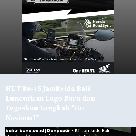
HUT ke-15 Jamkrida Bali
Luncurkan Logo Baru dan
Tegaskan Langkah "Go
Nasional"
balitribune.co.id | Denpasar
- PT Jamkrida Bali