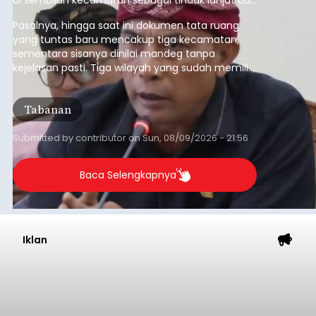
pelaksanaan RTRW.
Pasalnya, hingga saat ini dokumen tata ruang
yang tuntas baru mencakup tiga kecamatan,
sementara sisanya dinilai mandeg tanpa
kejelasan pasti. Tiga wilayah yang sudah memiliki
RDTR tersebut meliputi Kecamatan Kediri,
Tabanan, dan Selemadeg Barat.
Tabanan
Submitted by
contributor
on
Sun, 08/09/2026 - 21:56
Baca Selengkapnya
Iklan