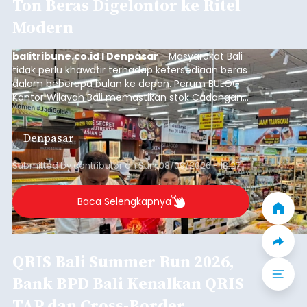
Ton Beras Digelontor ke Ritel
Modern
balitribune.co.id I Denpasar
- Masyarakat Bali
tidak perlu khawatir terhadap ketersediaan beras
dalam beberapa bulan ke depan. Perum BULOG
Kantor Wilayah Bali memastikan stok Cadangan
Beras Pemerintah (CBP) masih dalam kondisi
aman, bahkan diproyeksikan mampu memenuhi
Denpasar
kebutuhan masyarakat hingga sekitar 10 bulan.
Submitted by
contributor
on
Sun, 08/09/2026 - 18:27
Baca Selengkapnya
QRIS Bali Summer Run 2026,
Bank BPD Bali Kenalkan QRIS
TAP dan Cross-Border