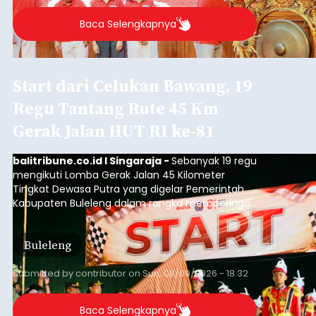
Baca Selengkapnya
Start dari Celukan Bawang, 19
Regu Tantang Rute 45 Km
Gerak Jalan HUT RI ke-81
balitribune.co.id I Singaraja -
Sebanyak 19 regu
mengikuti Lomba Gerak Jalan 45 Kilometer
Tingkat Dewasa Putra yang digelar Pemerintah
Kabupaten Buleleng dalam rangka memperingati
HUT ke-81 Kemerdekaan Republik Indonesia.
Lomba resmi dimulai dari Lapangan Sepak Bola
Buleleng
Desa Celukan Bawang, Sabtu (8/8/2026) malam.
Submitted by
contributor
on
Sun, 08/09/2026 - 18:32
Baca Selengkapnya