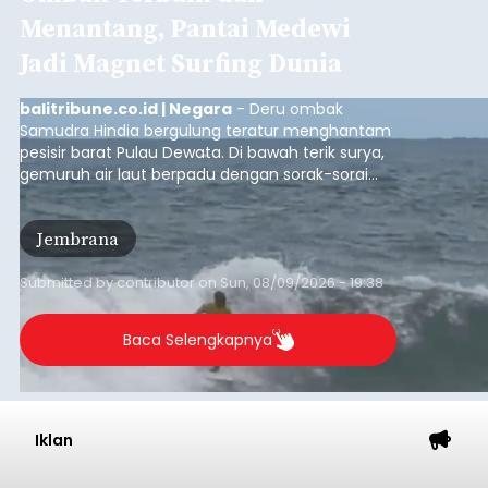
Menantang, Pantai Medewi
Jadi Magnet Surfing Dunia
balitribune.co.id | Negara
- Deru ombak
Samudra Hindia bergulung teratur menghantam
pesisir barat Pulau Dewata. Di bawah terik surya,
gemuruh air laut berpadu dengan sorak-sorai
penonton yang memadati Pantai Medewi,
Kecamatan Pekutatan pada Minggu (9/8/2026).
Jembrana
Ratusan peselancar dari berbagai penjuru
nusantara berkompetisi menaklukan ombak
terbaik dan menantang.
Submitted by
contributor
on
Sun, 08/09/2026 - 19:38
Baca Selengkapnya
Iklan