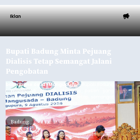
Iklan
Bupati Badung Minta Pejuang
Dialisis Tetap Semangat Jalani
Pengobatan
balitribune.co.id | Mangupura
- Bupati Badung
I Wayan Adi Arnawa meminta pasien yang
menjalani terapi dialisis untuk tetap semangat
dan tidak berputus asa. Pesan itu
disampaikannya saat menghadiri Sarasehan
Pejuang Dialisis yang digelar RSD Mangusada di
Badung
Ruang Kertha Gosana, Puspem Badung, Minggu
(9/8/2026).
Submitted by
contributor
on
Sun, 08/09/2026 - 18:44