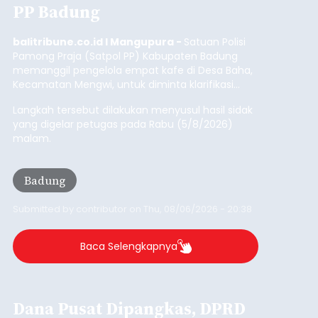
Buleleng.
Baca Selengkapnya
Kunjungan Kapal Pesiar di
Pelabuhan Celukan Bawang
Tumbuh 25 Persen
balitribune.coo.id I Singaraja -
PT Pelabuhan
Indonesia (Persero) atau Pelindo Cabang
Celukan Bawang mencatat kinerja operasional
yang positif hingga Juli 2026. Peningkatan terlihat
dari arus kapal yang mencapai 1,48 juta Gross
Tonnage (GT), atau tumbuh 12,4 persen
Buleleng
dibandingkan periode yang sama tahun lalu
yang tercatat sebesar 1,32 juta GT.
Submitted by
contributor
on
Thu, 08/06/2026 - 20:41
Baca Selengkapnya