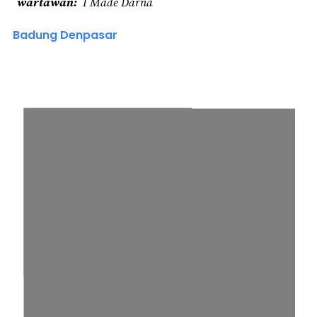
wartawan
I Made Darna
Badung Denpasar