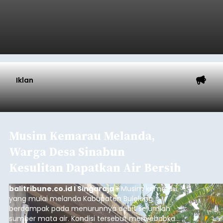
Iklan