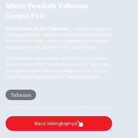
Iklan