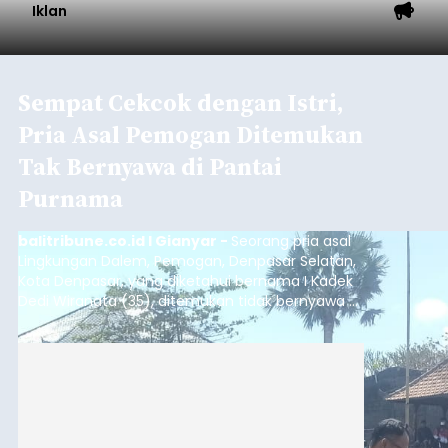
Iklan