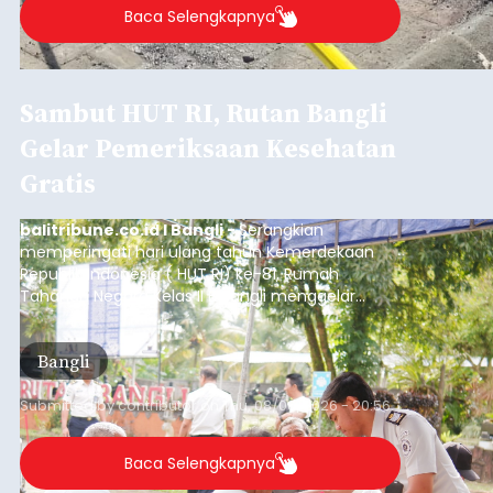
ADVERTISEMENT
Sebelum ditemukan meninggal dunia, korban
sempat memberitahukan lokasi terakhirnya
melalui pesan singkat WhatsApp dan juga
mengirimkan foto dua botol pembersih lantai ke
istrinya.
Gianyar
Submitted by
contributor
on
Thu, 08/06/2026 - 21:06