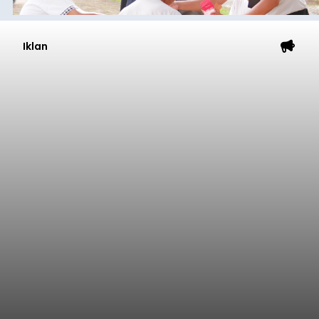
Baca Selengkapnya
Sambut HUT RI, Rutan Bangli
Gelar Pemeriksaan Kesehatan
Gratis
balitribune.co.id I Bangli -
Serangkian
memperingati hari ulang tahun Kemerdekaan
Republik Indonesia ( HUT RI) ke-81, Rumah
Tahanan Negara Kelas II B Bangli menggelar
kegiatan pemeriksaan kesehatan gratis, Rabu
(6/8/2026).
Bangli
Submitted by
contributor
on
Thu, 08/06/2026 - 20:56
Baca Selengkapnya