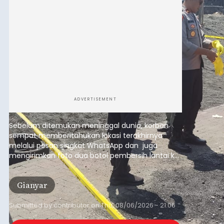
Sempat Cekcok dengan Istri,
Pria Asal Pemogan Ditemukan
Tak Bernyawa di Pantai
Purnama
balitribune.co.id I Gianyar -
Seorang pria asal
Lingkungan Dalem, Pemogan, Denpasar Selatan,
Kota Denpasar, yang diketahui bernama I Kadek
Dedi Wiranata (35), ditemukan tidak bernyawa di
pesisir Pantai Purnama, Sukawati.