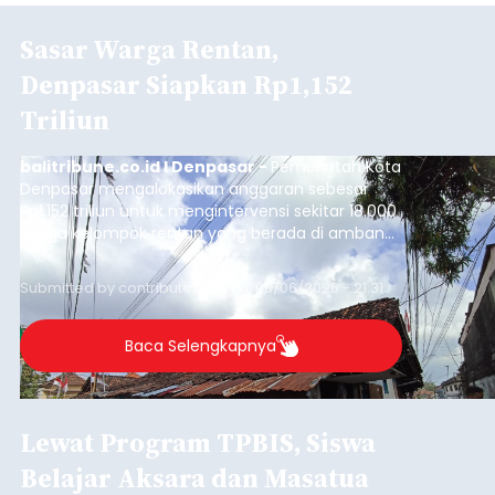
Sasar Warga Rentan,
Denpasar Siapkan Rp1,152
Triliun
balitribune.co.id I Denpasar -
Pemerintah Kota
Denpasar mengalokasikan anggaran sebesar
Rp1,152 triliun untuk mengintervensi sekitar 18.000
warga kelompok rentan yang berada di ambang
garis kemiskinan. Langkah strategis ini diambil
guna menjaga masyarakat yang berada pada
Submitted by
contributor
on
Thu, 08/06/2026 - 21:31
kelompok desil 5 dan 6 tersebut agar tidak
merosot ke kategori miskin.
Baca Selengkapnya
Lewat Program TPBIS, Siswa
Belajar Aksara dan Masatua