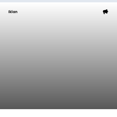
Iklan
Klarifikasi Perizinan, 4 Kafe
di Desa Baha Dipanggil Satpol
PP Badung
balitribune.co.id I Mangupura -
Satuan Polisi
Pamong Praja (Satpol PP) Kabupaten Badung
memanggil pengelola empat kafe di Desa Baha,