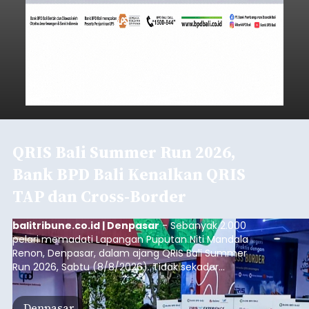
QRIS Bali Summer Run 2026,
Bank BPD Bali Kenalkan QRIS
TAP dan Cross-Border
balitribune.co.id | Denpasar
- Sebanyak 2.000
pelari memadati Lapangan Puputan Niti Mandala
Renon, Denpasar, dalam ajang QRIS Bali Summer
Run 2026, Sabtu (8/8/2026). Tidak sekadar
menjadi arena olahraga dengan kategori 5K dan
10K, kegiatan yang digelar Kantor Perwakilan Bank
Denpasar
Indonesia (BI) Provinsi Bali itu juga menjadi ruang