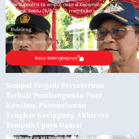
Gede Supriatna ke empat desa di Kecamatan
Gerokgak, Sabtu (8/8/2026), membuka sejumlah
persoalan yang masih dihadapi masyarakat. Dari
jalan desa yang rusak hingga potensi pertanian
Buleleng
yang belum optimal, semuanya menjadi
perhatian pemerintah daerah.
Submitted by
contributor
on
Sun, 08/09/2026 - 18:16
Baca Selengkapnya
Sempat Terjadi Perseteruan
Terkait Pembangunan Pura
Kawitan, Pasemetonan
Tangkas Koriagung Akhirnya
Tempuh Upaya Damai
balitribune.co.id I Semarapura -
Meski sempat