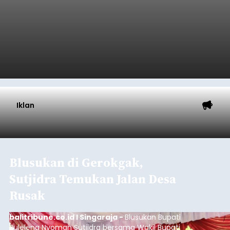
Iklan
Blusukan di Gerokgak,
Sutjidra Temukan Jalan Desa
Rusak
balitribune.co.id I Singaraja -
Blusukan Bupati
Buleleng Nyoman Sutjidra bersama Wakil Bupati