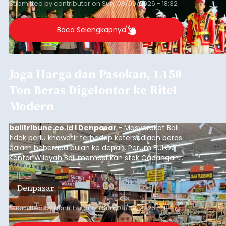
Submitted by
contributor
on
Sun, 08/09/2026 - 18:32
Baca Selengkapnya
Jaga Harga dan Pasokan, 1.150
Ton Beras Digelontor ke Ritel
Modern
balitribune.co.id I Denpasar
- Masyarakat Bali
tidak perlu khawatir terhadap ketersediaan beras
dalam beberapa bulan ke depan. Perum BULOG
Kantor Wilayah Bali memastikan stok Cadangan
Beras Pemerintah (CBP) masih dalam kondisi
aman, bahkan diproyeksikan mampu memenuhi
Denpasar
kebutuhan masyarakat hingga sekitar 10 bulan.
Submitted by
contributor
on
Sun, 08/09/2026 - 18:27