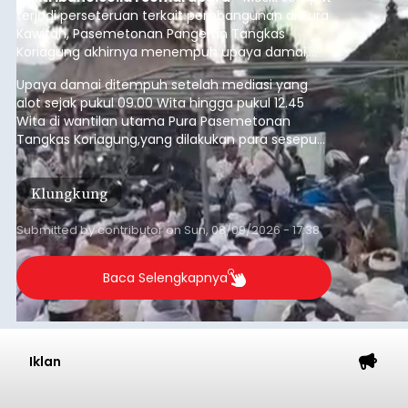
terjadi perseteruan terkait pembangunan di Pura
Kawitan, Pasemetonan Pangeran Tangkas
Koriagung akhirnya menempuh upaya damai,
pada Minggu (9/8/2026).
Upaya damai ditempuh setelah mediasi yang
alot sejak pukul 09.00 Wita hingga pukul 12.45
Wita di wantilan utama Pura Pasemetonan
Tangkas Koriagung,yang dilakukan para sesepuh
kedua belah pihak yang berseberangan.
Klungkung
Submitted by
contributor
on
Sun, 08/09/2026 - 17:38
Baca Selengkapnya
Iklan