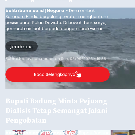
balitribune.co.id | Negara
- Deru ombak
Samudra Hindia bergulung teratur menghantam
pesisir barat Pulau Dewata. Di bawah terik surya,
gemuruh air laut berpadu dengan sorak-sorai
penonton yang memadati Pantai Medewi,
Kecamatan Pekutatan pada Minggu (9/8/2026).
Jembrana
Ratusan peselancar dari berbagai penjuru
nusantara berkompetisi menaklukan ombak
terbaik dan menantang.
Submitted by
contributor
on
Sun, 08/09/2026 - 19:38
Baca Selengkapnya
Bupati Badung Minta Pejuang
Dialisis Tetap Semangat Jalani
Pengobatan
balitribune.co.id | Mangupura
- Bupati Badung