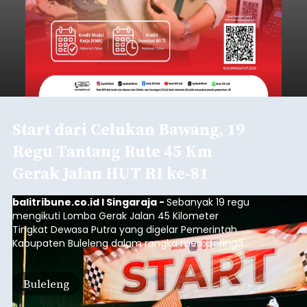
Start dari Celukan Bawang, 19
Regu Tantang Rute 45 Km
Gerak Jalan HUT RI ke-81
balitribune.co.id I Singaraja -
Sebanyak 19 regu
mengikuti Lomba Gerak Jalan 45 Kilometer
Tingkat Dewasa Putra yang digelar Pemerintah
Kabupaten Buleleng dalam rangka memperingati
HUT ke-81 Kemerdekaan Republik Indonesia.
Lomba resmi dimulai dari Lapangan Sepak Bola
Buleleng
Desa Celukan Bawang, Sabtu (8/8/2026) malam.