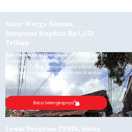
Sasar Warga Rentan,
Denpasar Siapkan Rp1,152
Triliun
balitribune.co.id I Denpasar -
Pemerintah Kota
Denpasar mengalokasikan anggaran sebesar
Rp1,152 triliun untuk mengintervensi sekitar 18.000
warga kelompok rentan yang berada di ambang
garis kemiskinan. Langkah strategis ini diambil
guna menjaga masyarakat yang berada pada
Submitted by
contributor
on
Thu, 08/06/2026 - 21:31
kelompok desil 5 dan 6 tersebut agar tidak
merosot ke kategori miskin.
Baca Selengkapnya
Lewat Program TPBIS, Siswa