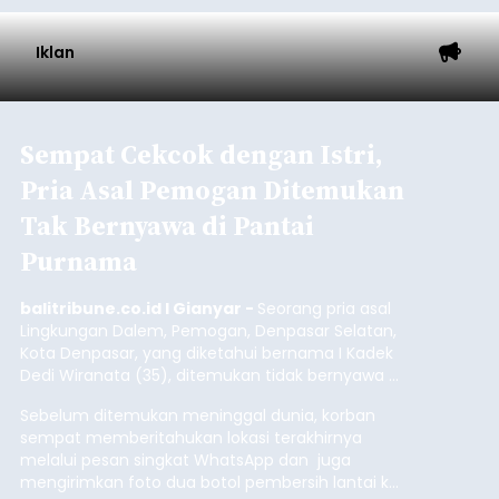
Iklan
Sempat Cekcok dengan Istri,
Pria Asal Pemogan Ditemukan
Tak Bernyawa di Pantai
Purnama
balitribune.co.id I Gianyar -
Seorang pria asal
Lingkungan Dalem, Pemogan, Denpasar Selatan,
Kota Denpasar, yang diketahui bernama I Kadek
Dedi Wiranata (35), ditemukan tidak bernyawa di
pesisir Pantai Purnama, Sukawati.
Sebelum ditemukan meninggal dunia, korban
sempat memberitahukan lokasi terakhirnya
melalui pesan singkat WhatsApp dan juga
mengirimkan foto dua botol pembersih lantai ke