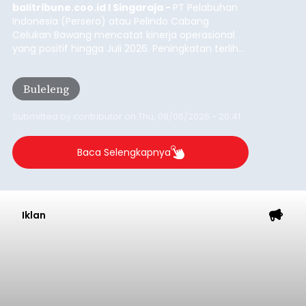
balitribune.coo.id I Singaraja -
PT Pelabuhan
Indonesia (Persero) atau Pelindo Cabang
Celukan Bawang mencatat kinerja operasional
yang positif hingga Juli 2026. Peningkatan terlihat
dari arus kapal yang mencapai 1,48 juta Gross
Tonnage (GT), atau tumbuh 12,4 persen
Buleleng
dibandingkan periode yang sama tahun lalu
yang tercatat sebesar 1,32 juta GT.
Submitted by
contributor
on
Thu, 08/06/2026 - 20:41
Baca Selengkapnya
Iklan