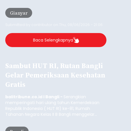
istrinya.
Gianyar
Submitted by
contributor
on
Thu, 08/06/2026 - 21:06
Baca Selengkapnya
Sambut HUT RI, Rutan Bangli
Gelar Pemeriksaan Kesehatan
Gratis
balitribune.co.id I Bangli -
Serangkian
memperingati hari ulang tahun Kemerdekaan
Republik Indonesia ( HUT RI) ke-81, Rumah
Tahanan Negara Kelas II B Bangli menggelar
kegiatan pemeriksaan kesehatan gratis, Rabu
(6/8/2026).