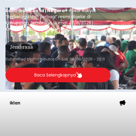
balitribune.co.id | Negara
- Pasar Rakyat
“Berbelanja dan Berbagi” resmi digelar di
Kabupaten Jembrana, Jumat (7/8/2026).
Kegiatan yang digelar Gedung Kesenian Ir.
Soekarno ini memadukan pemberdayaan
ekonomi masyarakat dengan aksi sosial tersebut
Jembrana
mendapat antusiasme tinggi dan mencatat nilai
transaksi mencapai Rp672.733.200.
Submitted by
contributor
on
Sat, 08/08/2026 - 20:11
Baca Selengkapnya
Iklan