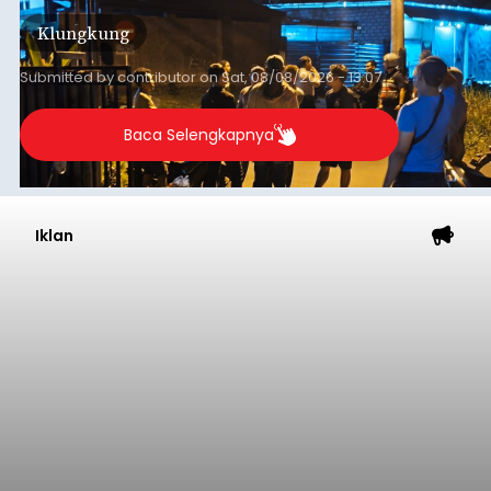
kini menimpa seorang pemuda asal Kabupaten
Klungkung
Sumba Barat Daya (SBD), Nusa Tenggara Timur
(NTT).
Submitted by
contributor
on
Sat, 08/08/2026 - 13:07
Baca Selengkapnya
Iklan