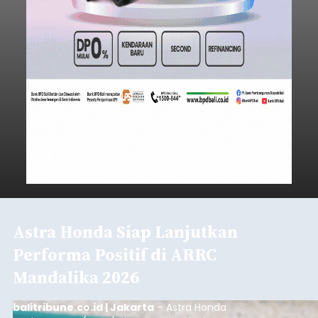
Astra Honda Siap Lanjutkan
Performa Positif di ARRC
Mandalika 2026
balitribune.co.id | Jakarta
– Astra Honda