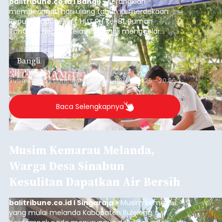
balitribune.co.id I Bangli -
Serangkian
memperingati hari ulang tahun Kemerdekaan
Republik Indonesia ( HUT RI) ke-81, Rumah
Tahanan Negara Kelas II B Bangli menggelar
kegiatan pemeriksaan kesehatan gratis, Rabu
(6/8/2026).
Bangli
Submitted by
contributor
on
Thu, 08/06/2026 - 20:56
Baca Selengkapnya
Musim Kemarau Melanda,
Warga Desa Sinabun
Kesulitan Dapatkan Air Bersih
balitribune.co.id I Singaraja -
Musim kemarau
yang mulai melanda Kabupaten Buleleng