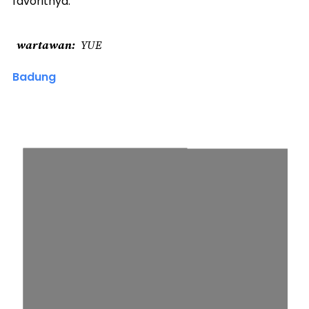
favoritnya.
wartawan
YUE
Badung