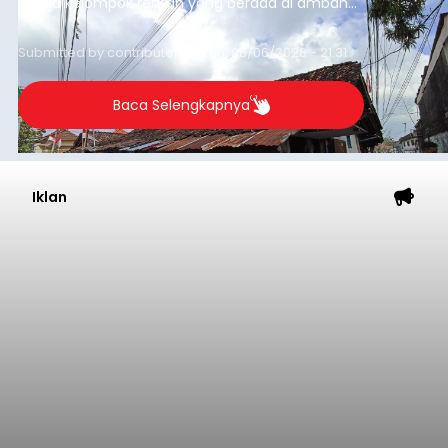
warga kelompok rentan yang berada di ambang
garis kemiskinan. Langkah strategis ini diambil
guna menjaga masyarakat yang berada pada
Submitted by
contributor
on
Thu, 08/06/2026 - 21:31
kelompok desil 5 dan 6 tersebut agar tidak
merosot ke kategori miskin.
Baca Selengkapnya
Iklan