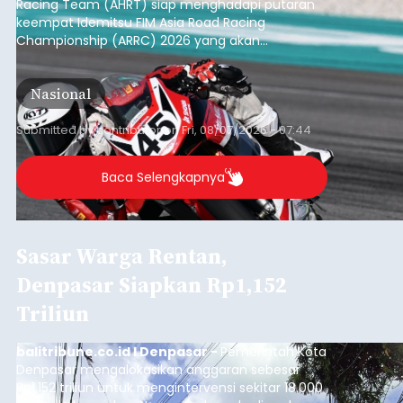
Racing Team (AHRT) siap menghadapi putaran
keempat Idemitsu FIM Asia Road Racing
Championship (ARRC) 2026 yang akan
berlangsung di Pertamina Mandalika
International Circuit, Lombok, Nusa Tenggara
Nasional
Barat, pada 7–9 Agustus 2026.
Submitted by
contributor
on
Fri, 08/07/2026 - 07:44
Baca Selengkapnya
Sasar Warga Rentan,
Denpasar Siapkan Rp1,152
Triliun
balitribune.co.id I Denpasar -
Pemerintah Kota
Denpasar mengalokasikan anggaran sebesar
Rp1,152 triliun untuk mengintervensi sekitar 18.000