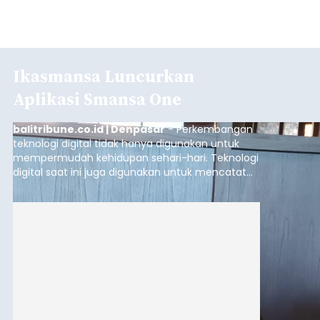
Ikasmansa Luncurkan
Aplikasi Smansa One
balitribune.co.id | Denpasar
- Perkembangan
teknologi digital tidak hanya digunakan untuk
mempermudah kehidupan sehari-hari. Teknologi
digital saat ini juga digunakan untuk mencatat
dan mengelola data base alumni dari suatu
sekolah, salah satunya adalah alumni SMA 1
Denpasar.