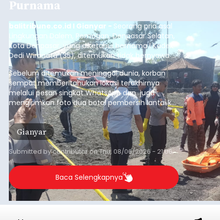
Purnama
balitribune.co.id I Gianyar -
Seorang pria asal
Lingkungan Dalem, Pemogan, Denpasar Selatan,
Kota Denpasar, yang diketahui bernama I Kadek
Dedi Wiranata (35), ditemukan tidak bernyawa di
pesisir Pantai Purnama, Sukawati.
Sebelum ditemukan meninggal dunia, korban
sempat memberitahukan lokasi terakhirnya
melalui pesan singkat WhatsApp dan juga
mengirimkan foto dua botol pembersih lantai ke
istrinya.
Gianyar
Submitted by
contributor
on
Thu, 08/06/2026 - 21:06
Baca Selengkapnya