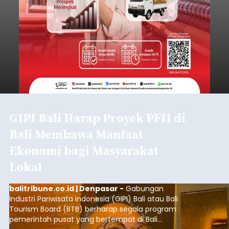
GIPI Bali Harap Proyek PFII di
Bali Membawa Manfaat
Ekonomi bagi Masyarakat
Lokal
balitribune.co.id | Denpasar -
Gabungan
Industri Pariwisata Indonesia (GIPI) Bali atau Bali
Tourism Board (BTB) berharap segala program
pemerintah pusat yang bertempat di Bali