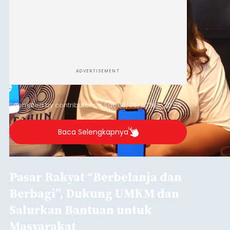
ADVERTISEMENT
Submitted by
contributor
on
Sat, 08/08/2026 - 20:28
Baca Selengkapnya
Pasar Rakyat “Berbelanja dan
Berbagi”, Dukung UMKM dan
Salurkan Bantuan untuk
Masyarakat