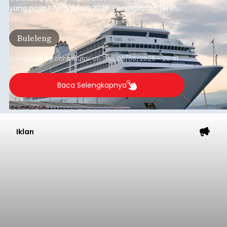
Kunjungan Kapal Pesiar di
Pelabuhan Celukan Bawang
Tumbuh 25 Persen
balitribune.coo.id I Singaraja -
PT Pelabuhan
Indonesia (Persero) atau Pelindo Cabang
Celukan Bawang mencatat kinerja operasional
yang positif hingga Juli 2026. Peningkatan terlihat
dari arus kapal yang mencapai 1,48 juta Gross
Tonnage (GT), atau tumbuh 12,4 persen
Buleleng
dibandingkan periode yang sama tahun lalu
yang tercatat sebesar 1,32 juta GT.
Submitted by
contributor
on
Thu, 08/06/2026 - 20:41
Baca Selengkapnya
Iklan