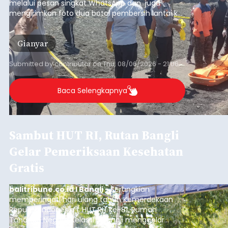
balitribune.co.id I Gianyar -
Seorang pria asal
Lingkungan Dalem, Pemogan, Denpasar Selatan,
Kota Denpasar, yang diketahui bernama I Kadek
Dedi Wiranata (35), ditemukan tidak bernyawa di
pesisir Pantai Purnama, Sukawati.
Sebelum ditemukan meninggal dunia, korban
sempat memberitahukan lokasi terakhirnya
melalui pesan singkat WhatsApp dan juga
mengirimkan foto dua botol pembersih lantai ke
istrinya.
Gianyar
Submitted by
contributor
on
Thu, 08/06/2026 - 21:06
Baca Selengkapnya
Sambut HUT RI, Rutan Bangli