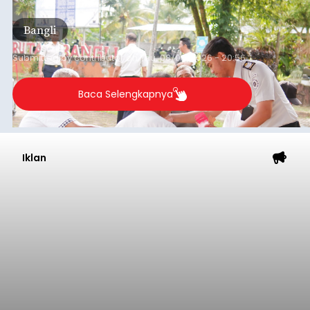
Gelar Pemeriksaan Kesehatan
Gratis
balitribune.co.id I Bangli -
Serangkian
memperingati hari ulang tahun Kemerdekaan
Republik Indonesia ( HUT RI) ke-81, Rumah
Tahanan Negara Kelas II B Bangli menggelar
kegiatan pemeriksaan kesehatan gratis, Rabu
(6/8/2026).
Bangli
Submitted by
contributor
on
Thu, 08/06/2026 - 20:56
Baca Selengkapnya
Iklan