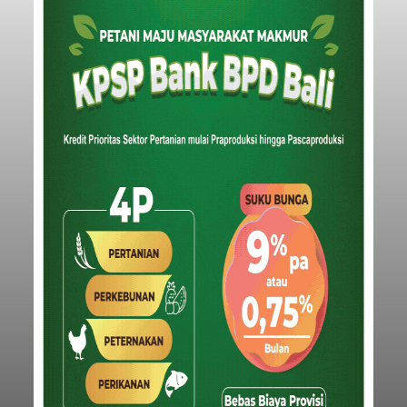
Iklan