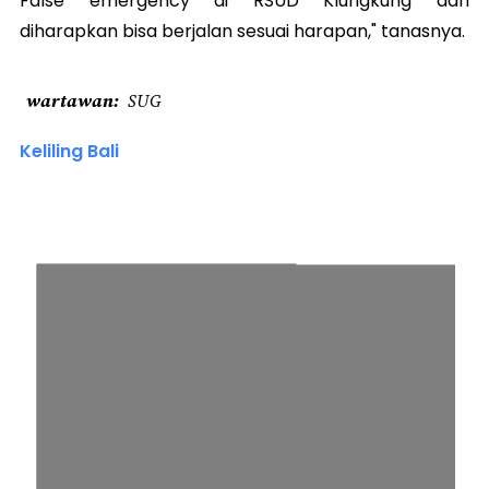
False emergency di RSUD Klungkung dan
diharapkan bisa berjalan sesuai harapan," tanasnya.
wartawan
SUG
Keliling Bali