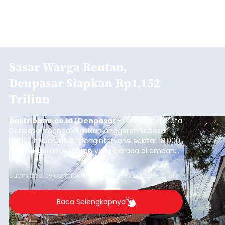
Sasar Warga Rentan,
Denpasar Siapkan Rp1,152
Triliun
balitribune.co.id I Denpasar -
Pemerintah Kota
Denpasar mengalokasikan anggaran sebesar
Rp1,152 triliun untuk mengintervensi sekitar 18.000
warga kelompok rentan yang berada di ambang
garis kemiskinan. Langkah strategis ini diambil
guna menjaga masyarakat yang berada pada
Submitted by
contributor
on
Thu, 08/06/2026 - 21:31
kelompok desil 5 dan 6 tersebut agar tidak
merosot ke kategori miskin.
Baca Selengkapnya