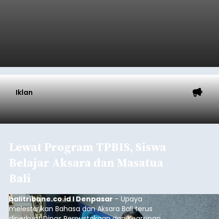
Iklan
Lewat Program TPBIS, Siswa
Belajar Aksara dan Masatua
Bali
balitribune.co.id I Denpasar
– Upaya
melestarikan Bahasa dan Aksara Bali terus
diperkuat Dinas Perpustakaan dan Kearsipan