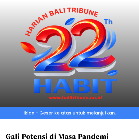
Skip
to
main
content
Iklan - Geser ke atas untuk melanjutkan.
Gali Potensi di Masa Pandemi