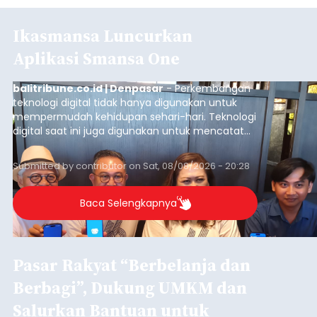
Ikasmansa Luncurkan
Aplikasi Smansa One
balitribune.co.id | Denpasar
- Perkembangan
teknologi digital tidak hanya digunakan untuk
mempermudah kehidupan sehari-hari. Teknologi
digital saat ini juga digunakan untuk mencatat
dan mengelola data base alumni dari suatu
sekolah, salah satunya adalah alumni SMA 1
Submitted by
contributor
on
Sat, 08/08/2026 - 20:28
Denpasar.
Baca Selengkapnya
Pasar Rakyat “Berbelanja dan
Berbagi”, Dukung UMKM dan
Salurkan Bantuan untuk