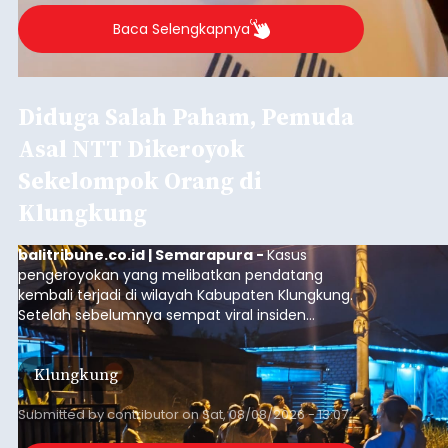
Baca Selengkapnya
Diduga Salah Paham, Pemuda
Asal NTT Dikeroyok
Sekelompok Orang di
Klungkung
balitribune.co.id | Semarapura -
Kasus
pengeroyokan yang melibatkan pendatang
kembali terjadi di wilayah Kabupaten Klungkung.
Setelah sebelumnya sempat viral insiden
keributan di barat Pasar Galiran, peristiwa serupa
kini menimpa seorang pemuda asal Kabupaten
Klungkung
Sumba Barat Daya (SBD), Nusa Tenggara Timur
(NTT).
Submitted by
contributor
on
Sat, 08/08/2026 - 13:07