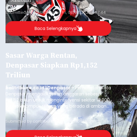
Barat, pada 7–9 Agustus 2026.
Submitted by
contributor
on
Fri, 08/07/2026 - 07:44
Baca Selengkapnya
Sasar Warga Rentan,
Denpasar Siapkan Rp1,152
Triliun
balitribune.co.id I Denpasar -
Pemerintah Kota
Denpasar mengalokasikan anggaran sebesar
Rp1,152 triliun untuk mengintervensi sekitar 18.000
warga kelompok rentan yang berada di ambang
garis kemiskinan. Langkah strategis ini diambil
guna menjaga masyarakat yang berada pada
Submitted by
contributor
on
Thu, 08/06/2026 - 21:31
kelompok desil 5 dan 6 tersebut agar tidak
merosot ke kategori miskin.