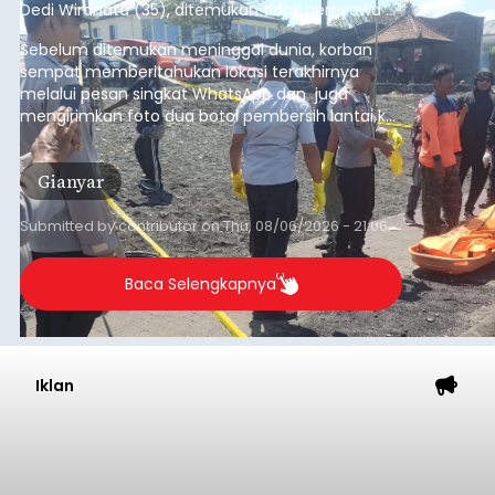
Dedi Wiranata (35), ditemukan tidak bernyawa di
pesisir Pantai Purnama, Sukawati.
Sebelum ditemukan meninggal dunia, korban
sempat memberitahukan lokasi terakhirnya
melalui pesan singkat WhatsApp dan juga
mengirimkan foto dua botol pembersih lantai ke
istrinya.
Gianyar
Submitted by
contributor
on
Thu, 08/06/2026 - 21:06
Baca Selengkapnya
Iklan