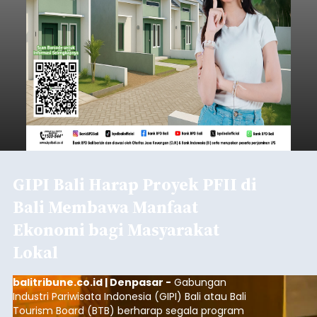
GIPI Bali Harap Proyek PFII di
Bali Membawa Manfaat
Ekonomi bagi Masyarakat
Lokal
balitribune.co.id | Denpasar -
Gabungan
Industri Pariwisata Indonesia (GIPI) Bali atau Bali
Tourism Board (BTB) berharap segala program