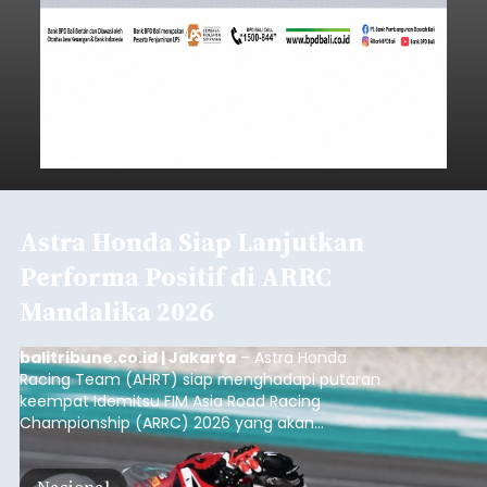
Astra Honda Siap Lanjutkan
Performa Positif di ARRC
Mandalika 2026
balitribune.co.id | Jakarta
– Astra Honda
Racing Team (AHRT) siap menghadapi putaran
keempat Idemitsu FIM Asia Road Racing
Championship (ARRC) 2026 yang akan
berlangsung di Pertamina Mandalika
International Circuit, Lombok, Nusa Tenggara
Nasional