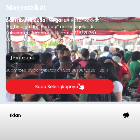
Masyarakat
balitribune.co.id | Negara
- Pasar Rakyat
“Berbelanja dan Berbagi” resmi digelar di
Kabupaten Jembrana, Jumat (7/8/2026).
Kegiatan yang digelar Gedung Kesenian Ir.
Soekarno ini memadukan pemberdayaan
ekonomi masyarakat dengan aksi sosial tersebut
Jembrana
mendapat antusiasme tinggi dan mencatat nilai
transaksi mencapai Rp672.733.200.
Submitted by
contributor
on
Sat, 08/08/2026 - 20:11
Baca Selengkapnya
Iklan