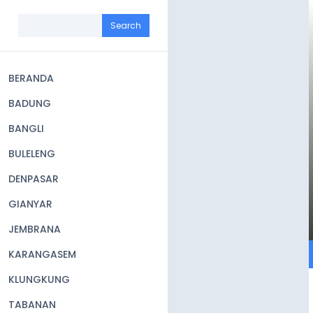
Skip
to
Search
main
content
BERANDA
Main
BADUNG
navigation
BANGLI
BULELENG
DENPASAR
GIANYAR
JEMBRANA
KARANGASEM
KLUNGKUNG
TABANAN