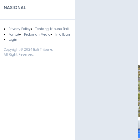
NASIONAL
Privacy Policy
Tentang Tribune Bali
Footer
Kontak
Pedoman Media
Info Iklan
Login
Copyright © 2024 Bali Tribune,
All Right Reserved.