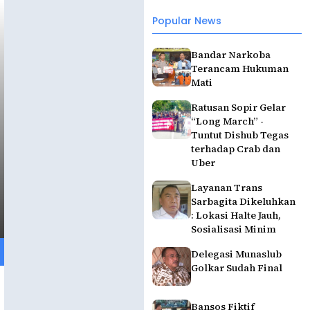
Popular News
Bandar Narkoba
Terancam Hukuman
Mati
Ratusan Sopir Gelar
“Long March” -
Tuntut Dishub Tegas
terhadap Crab dan
Uber
Layanan Trans
Sarbagita Dikeluhkan
: Lokasi Halte Jauh,
Sosialisasi Minim
Delegasi Munaslub
Golkar Sudah Final
Bansos Fiktif