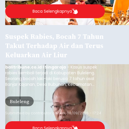
PAD Badung Tembus Rp4,1
Triliun hingga Juli 2026,
Bupati: Hasil Pariwisata
Dikembalikan untuk
Masyarakat
balitribune.co.id | Mangupura
- Pendapatan
Asli Daerah (PAD) Kabupaten Badung terus