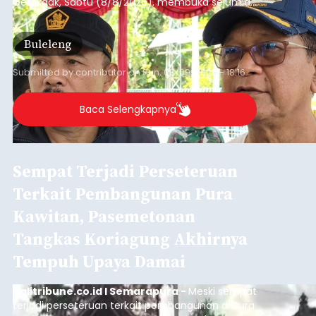
Gerokgak, Sabtu (8/8/2026), membuka sejumlah
persoalan yang masih dihadapi masyarakat. Dari
jalan desa yang rusak hingga potensi pertanian
Buleleng
yang belum optimal, semuanya menjadi
perhatian pemerintah daerah.
Submitted by
contributor
on
Sun, 08/09/2026 - 18:16
Baca Selengkapnya
Sempat Terjadi Perseteruan
Terkait Pembangunan Pura
Kawitan, Pasemetonan
Tangkas Koriagung Akhirnya
Tempuh Upaya Damai
balitribune.co.id I Semarapura -
Meski sempat
terjadi perseteruan terkait pembangunan di Pura