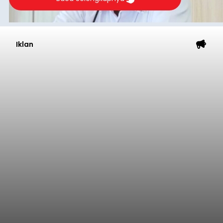
menunjukkan tren positif. Hingga akhir Juli 2026,
realisasi pendapatan daerah telah mencapai
Rp4,1 triliun atau rata-rata sekitar Rp730 miliar
per bulan, meningkat signifikan dibandingkan
Badung
rata-rata penerimaan sebelumnya yang berkisar
Rp350 miliar hingga Rp400 miliar per bulan.
Submitted by
contributor
on
Sun, 08/09/2026 - 17:37
Baca Selengkapnya
Suspek Rabies, Bocah 7 Tahun
Takut Terhadap Air dan Terus
Keluarkan Air Liur
balitribune.co.id I Singaraja
- Kasus suspek
rabies kembali terjadi di Kabupaten Buleleng.
Seorang bocah laki-laki berusia 7 tahun asal
Banjar Kajanan, Desa Bubunan, Kecamatan