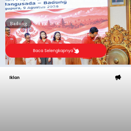
menjalani terapi dialisis untuk tetap semangat
dan tidak berputus asa. Pesan itu
disampaikannya saat menghadiri Sarasehan
Pejuang Dialisis yang digelar RSD Mangusada di
Badung
Ruang Kertha Gosana, Puspem Badung, Minggu
(9/8/2026).
Submitted by
contributor
on
Sun, 08/09/2026 - 18:44
Baca Selengkapnya
Iklan