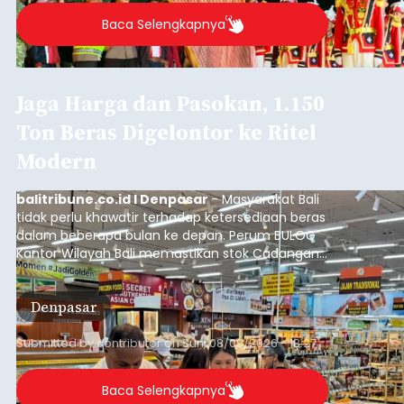
Baca Selengkapnya
Jaga Harga dan Pasokan, 1.150
Ton Beras Digelontor ke Ritel
Modern
balitribune.co.id I Denpasar
- Masyarakat Bali
tidak perlu khawatir terhadap ketersediaan beras
dalam beberapa bulan ke depan. Perum BULOG
Kantor Wilayah Bali memastikan stok Cadangan
Beras Pemerintah (CBP) masih dalam kondisi
aman, bahkan diproyeksikan mampu memenuhi
Denpasar
kebutuhan masyarakat hingga sekitar 10 bulan.
Submitted by
contributor
on
Sun, 08/09/2026 - 18:27
Baca Selengkapnya