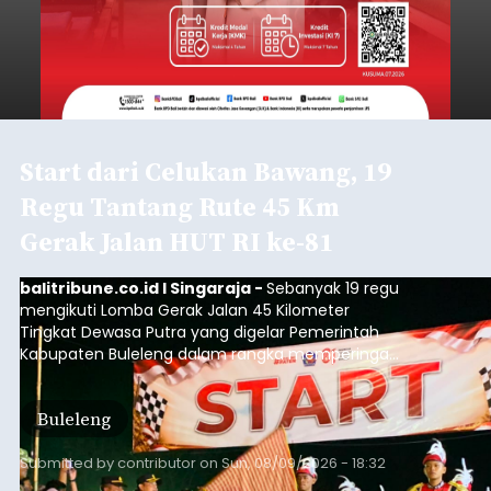
Start dari Celukan Bawang, 19
Regu Tantang Rute 45 Km
Gerak Jalan HUT RI ke-81
balitribune.co.id I Singaraja -
Sebanyak 19 regu
mengikuti Lomba Gerak Jalan 45 Kilometer
Tingkat Dewasa Putra yang digelar Pemerintah
Kabupaten Buleleng dalam rangka memperingati
HUT ke-81 Kemerdekaan Republik Indonesia.
Lomba resmi dimulai dari Lapangan Sepak Bola
Buleleng
Desa Celukan Bawang, Sabtu (8/8/2026) malam.
Submitted by
contributor
on
Sun, 08/09/2026 - 18:32