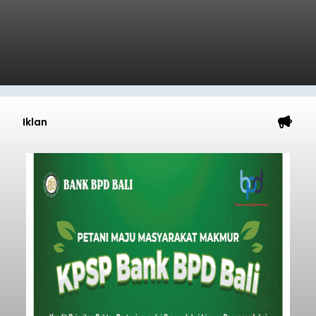
Iklan