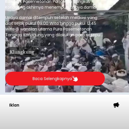
Kawitan, Pasemetonan Pangeran Tangkas
Koriagung akhirnya menempuh upaya damai,
pada Minggu (9/8/2026).
Upaya damai ditempuh setelah mediasi yang
alot sejak pukul 09.00 Wita hingga pukul 12.45
Wita di wantilan utama Pura Pasemetonan
Tangkas Koriagung,yang dilakukan para sesepuh
kedua belah pihak yang berseberangan.
Klungkung
Submitted by
contributor
on
Sun, 08/09/2026 - 17:38
Baca Selengkapnya
Iklan