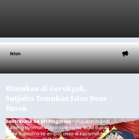
Iklan
Blusukan di Gerokgak,
Sutjidra Temukan Jalan Desa
Rusak
balitribune.co.id I Singaraja -
Blusukan Bupati
Buleleng Nyoman Sutjidra bersama Wakil Bupati
Gede Supriatna ke empat desa di Kecamatan