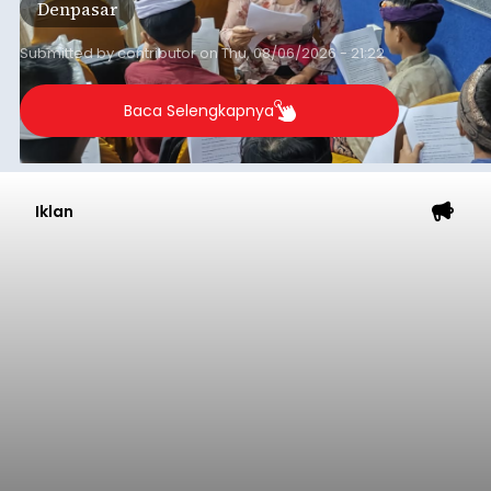
Rp1,152 triliun untuk mengintervensi sekitar 18.000
warga kelompok rentan yang berada di ambang
garis kemiskinan. Langkah strategis ini diambil
guna menjaga masyarakat yang berada pada
Submitted by
contributor
on
Thu, 08/06/2026 - 21:31
kelompok desil 5 dan 6 tersebut agar tidak
merosot ke kategori miskin.
Baca Selengkapnya
Lewat Program TPBIS, Siswa
Belajar Aksara dan Masatua
Bali
balitribune.co.id I Denpasar
– Upaya
melestarikan Bahasa dan Aksara Bali terus
diperkuat Dinas Perpustakaan dan Kearsipan
Kota Denpasar melalui Program Transformasi
Perpustakaan Berbasis Inklusi Sosial (TPBIS).
Tahun ini, sebanyak 63 siswa kelas IV dan V SD
Denpasar
Negeri 17 Dangin Puri mendapat pelatihan