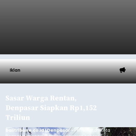
Iklan