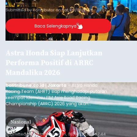
(NTT).
Submitted by
contributor
on
Sat, 08/08/2026 - 13:07
Baca Selengkapnya
Astra Honda Siap Lanjutkan
Performa Positif di ARRC
Mandalika 2026
balitribune.co.id | Jakarta
– Astra Honda
Racing Team (AHRT) siap menghadapi putaran
keempat Idemitsu FIM Asia Road Racing
Championship (ARRC) 2026 yang akan
berlangsung di Pertamina Mandalika
International Circuit, Lombok, Nusa Tenggara
Nasional
Barat, pada 7–9 Agustus 2026.
Submitted by
contributor
on
Fri, 08/07/2026 - 07:44