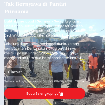
Iklan