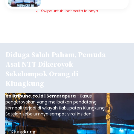
Swipe untuk lihat berita lainnya
Diduga Salah Paham, Pemuda
Asal NTT Dikeroyok
Sekelompok Orang di
Klungkung
balitribune.co.id | Semarapura -
Kasus
pengeroyokan yang melibatkan pendatang
kembali terjadi di wilayah Kabupaten Klungkung.
Setelah sebelumnya sempat viral insiden
keributan di barat Pasar Galiran, peristiwa serupa
kini menimpa seorang pemuda asal Kabupaten
Klungkung
Sumba Barat Daya (SBD), Nusa Tenggara Timur