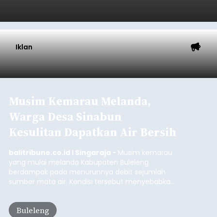
Lingkungan Dalem, Pemogan, Denpasar Selatan,
Kota Denpasar, yang diketahui bernama I Kadek
Dedi Wiranata (35), ditemukan tidak bernyawa di
pesisir Pantai Purnama, Sukawati.
Sebelum ditemukan meninggal dunia, korban
sempat memberitahukan lokasi terakhirnya
melalui pesan singkat WhatsApp dan juga
mengirimkan foto dua botol pembersih lantai ke
istrinya.
Gianyar
Submitted by
contributor
on
Thu, 08/06/2026 - 21:06
Baca Selengkapnya
Sambut HUT RI, Rutan Bangli
Gelar Pemeriksaan Kesehatan
Gratis