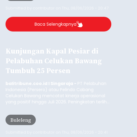
balitribune.co.id I Bangli -
Serangkian
memperingati hari ulang tahun Kemerdekaan
Republik Indonesia ( HUT RI) ke-81, Rumah
Tahanan Negara Kelas II B Bangli menggelar
kegiatan pemeriksaan kesehatan gratis, Rabu
(6/8/2026).
Bangli
Submitted by
contributor
on
Thu, 08/06/2026 - 20:56
Baca Selengkapnya
Iklan