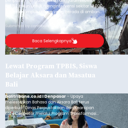
Sasar Warga Rentan,
Denpasar Siapkan Rp1,152
Triliun
balitribune.co.id I Denpasar -
Pemerintah Kota
Denpasar mengalokasikan anggaran sebesar