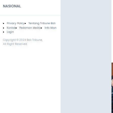
NASIONAL
Privacy Policy
Tentang Tribune Bali
Footer
Kontak
Pedoman Media
Info Iklan
Login
Copyright © 2024 Bali Tribune,
All Right Reserved.