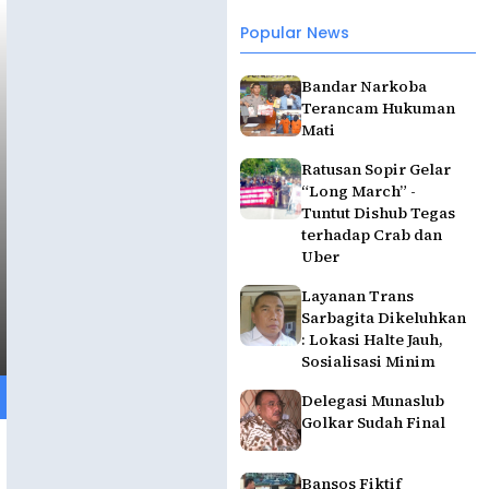
Popular News
Bandar Narkoba
Terancam Hukuman
Mati
Ratusan Sopir Gelar
“Long March” -
Tuntut Dishub Tegas
terhadap Crab dan
Uber
Layanan Trans
Sarbagita Dikeluhkan
: Lokasi Halte Jauh,
Sosialisasi Minim
Delegasi Munaslub
Golkar Sudah Final
Bansos Fiktif