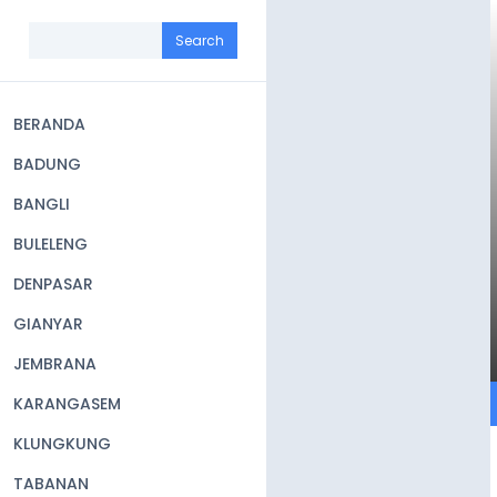
Skip
to
Search
main
content
BERANDA
Main
BADUNG
navigation
BANGLI
BULELENG
DENPASAR
GIANYAR
JEMBRANA
KARANGASEM
KLUNGKUNG
TABANAN