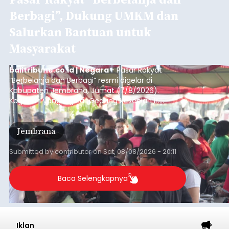
Berbagi”, Dukung UMKM dan
Salurkan Bantuan untuk
Masyarakat
balitribune.co.id | Negara
- Pasar Rakyat
“Berbelanja dan Berbagi” resmi digelar di
Kabupaten Jembrana, Jumat (7/8/2026).
Kegiatan yang digelar Gedung Kesenian Ir.
Soekarno ini memadukan pemberdayaan
ekonomi masyarakat dengan aksi sosial tersebut
Jembrana
mendapat antusiasme tinggi dan mencatat nilai
transaksi mencapai Rp672.733.200.
Submitted by
contributor
on
Sat, 08/08/2026 - 20:11
Baca Selengkapnya
Iklan