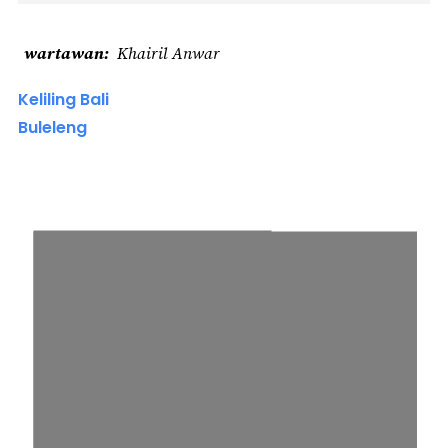
wartawan
Khairil Anwar
Keliling Bali
Buleleng