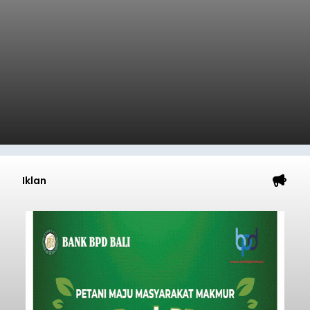
balitribune.co.id | Semarapura -
Kasus
pengeroyokan yang melibatkan pendatang
kembali terjadi di wilayah Kabupaten Klungkung.
Setelah sebelumnya sempat viral insiden
keributan di barat Pasar Galiran, peristiwa serupa
kini menimpa seorang pemuda asal Kabupaten
Klungkung
Sumba Barat Daya (SBD), Nusa Tenggara Timur
(NTT).
Submitted by
contributor
on
Sat, 08/08/2026 - 13:07
Baca Selengkapnya
Iklan