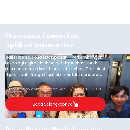
Ikasmansa Luncurkan
Aplikasi Smansa One
balitribune.co.id | Denpasar
- Perkembangan
teknologi digital tidak hanya digunakan untuk
mempermudah kehidupan sehari-hari. Teknologi
digital saat ini juga digunakan untuk mencatat
dan mengelola data base alumni dari suatu
sekolah, salah satunya adalah alumni SMA 1
Submitted by
contributor
on
Sat, 08/08/2026 - 20:28
Denpasar.
Baca Selengkapnya
Pasar Rakyat “Berbelanja dan