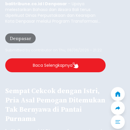
Iklan