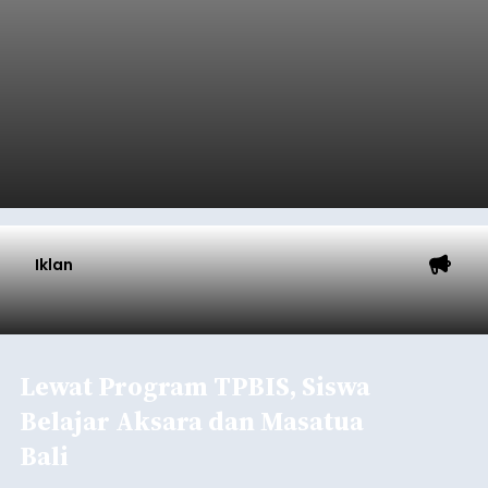
Triliun
balitribune.co.id I Denpasar -
Pemerintah Kota
Denpasar mengalokasikan anggaran sebesar
Rp1,152 triliun untuk mengintervensi sekitar 18.000
warga kelompok rentan yang berada di ambang
garis kemiskinan. Langkah strategis ini diambil
guna menjaga masyarakat yang berada pada
Submitted by
contributor
on
Thu, 08/06/2026 - 21:31
kelompok desil 5 dan 6 tersebut agar tidak
merosot ke kategori miskin.
Baca Selengkapnya
Iklan