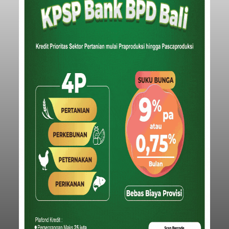
Iklan