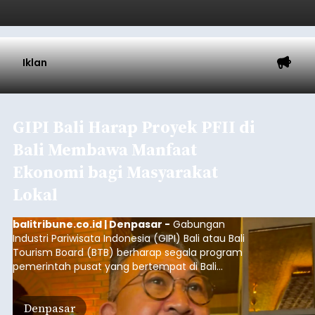
Iklan