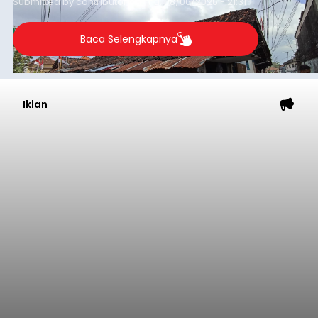
Performa Positif di ARRC
Mandalika 2026
balitribune.co.id | Jakarta
– Astra Honda
Racing Team (AHRT) siap menghadapi putaran
keempat Idemitsu FIM Asia Road Racing
Championship (ARRC) 2026 yang akan
berlangsung di Pertamina Mandalika
International Circuit, Lombok, Nusa Tenggara
Nasional
Barat, pada 7–9 Agustus 2026.
Submitted by
contributor
on
Fri, 08/07/2026 - 07:44
Baca Selengkapnya
Sasar Warga Rentan,
Denpasar Siapkan Rp1,152