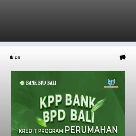
Iklan