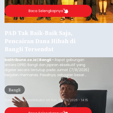
Baca Selengkapnya
PAD Tak Baik-Baik Saja,
Pencairan Dana Hibah di
Bangli Tersendat
balitribune.co.id | Bangli -
Rapat gabungan
antara DPRD Bangli dan jajaran eksekutif yang
digelar secara tertutup pada Jumat (7/8/2026)
berjalan memanas. Pasalnya, sebagian besar
dana hibah yang bersumber dari pokok-pokok
pikiran (pokok-pokok pikiran/pokir) dewan hasil
Bangli
penjaringan aspirasi masyarakat saat reses tak
kunjung cair.
Submitted by
contributor
on
Sun, 08/09/2026 - 14:15