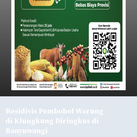
Residivis Pembobol Warung
di Klungkung Diringkus di
Banyuwangi