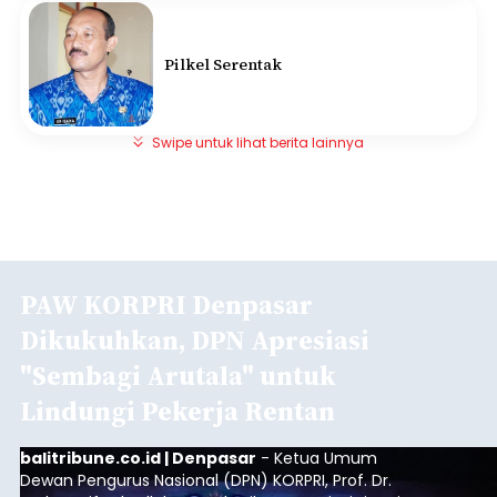
Pilkel Serentak
Swipe untuk lihat berita lainnya
PAW KORPRI Denpasar
Dikukuhkan, DPN Apresiasi
"Sembagi Arutala" untuk
Lindungi Pekerja Rentan
balitribune.co.id | Denpasar
- Ketua Umum
Dewan Pengurus Nasional (DPN) KORPRI, Prof. Dr.