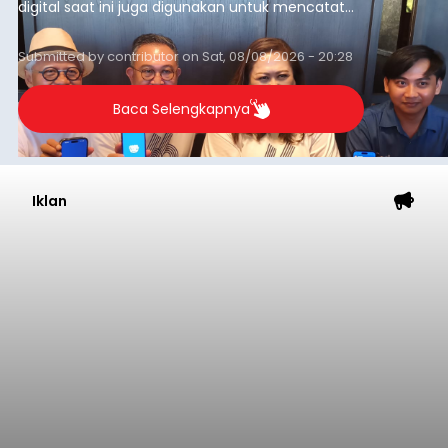
digital saat ini juga digunakan untuk mencatat
dan mengelola data base alumni dari suatu
sekolah, salah satunya adalah alumni SMA 1
Submitted by
contributor
on
Sat, 08/08/2026 - 20:28
Denpasar.
Baca Selengkapnya
Iklan