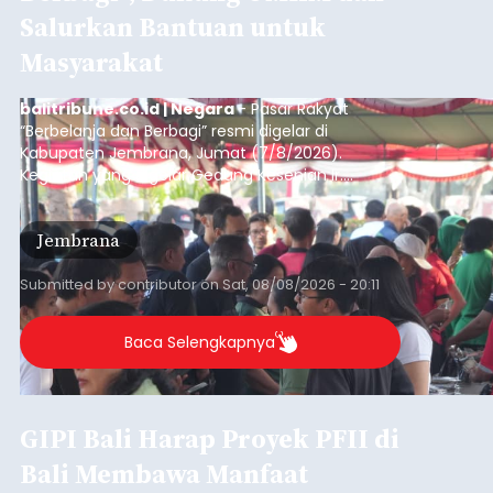
Salurkan Bantuan untuk
Masyarakat
balitribune.co.id | Negara
- Pasar Rakyat
“Berbelanja dan Berbagi” resmi digelar di
Kabupaten Jembrana, Jumat (7/8/2026).
Kegiatan yang digelar Gedung Kesenian Ir.
Soekarno ini memadukan pemberdayaan
ekonomi masyarakat dengan aksi sosial tersebut
Jembrana
mendapat antusiasme tinggi dan mencatat nilai
transaksi mencapai Rp672.733.200.
Submitted by
contributor
on
Sat, 08/08/2026 - 20:11
Baca Selengkapnya
GIPI Bali Harap Proyek PFII di
Bali Membawa Manfaat