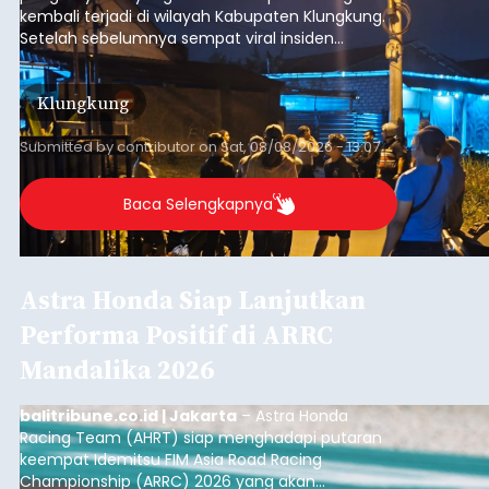
kembali terjadi di wilayah Kabupaten Klungkung.
Setelah sebelumnya sempat viral insiden
keributan di barat Pasar Galiran, peristiwa serupa
kini menimpa seorang pemuda asal Kabupaten
Klungkung
Sumba Barat Daya (SBD), Nusa Tenggara Timur
(NTT).
Submitted by
contributor
on
Sat, 08/08/2026 - 13:07
Baca Selengkapnya
Astra Honda Siap Lanjutkan
Performa Positif di ARRC
Mandalika 2026
balitribune.co.id | Jakarta
– Astra Honda
Racing Team (AHRT) siap menghadapi putaran
keempat Idemitsu FIM Asia Road Racing
Championship (ARRC) 2026 yang akan