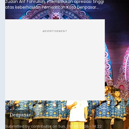
Zudan Arif Fahrulloh, memberikan apresiasi tinggi
atas keberhasilan Pemerintah Kota Denpasar
dan KORPRI Kota Denpasar dalam
mengimplementasikan program gotong royong
kepedulian sosial bertajuk "Sembagi Arutala".
ADVERTISEMENT
Denpasar
Submitted by
contributor
on
Sun, 08/09/2026 - 14:22