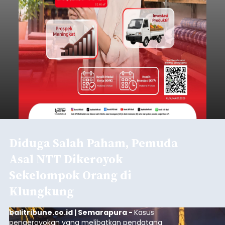
Diduga Salah Paham, Pemuda
Asal NTT Dikeroyok
Sekelompok Orang di
Klungkung
balitribune.co.id | Semarapura -
Kasus
pengeroyokan yang melibatkan pendatang