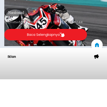
berlangsung di Pertamina Mandalika
International Circuit, Lombok, Nusa Tenggara
Nasional
Barat, pada 7–9 Agustus 2026.
Submitted by
contributor
on
Fri, 08/07/2026 - 07:44
Baca Selengkapnya
Iklan