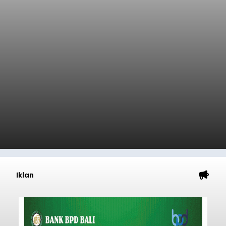
Iklan