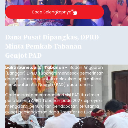
Baca Selengkapnya
Dana Pusat Dipangkas, DPRD
Minta Pemkab Tabanan
Genjot PAD
balitribune.co.id I Tabanan -
Badan Anggaran
(Banggar) DPRD Tabanan mendesak pemerintah
daerah setempat untuk melakukan optimalisasi
Pendapatan Asli Daerah (PAD) pada tahun
anggaran 2027.
Optimalisasi penerimaan dari sisi PAD itu dirasa
perlu karena APBD Tabanan pada 2027 diproyeksi
mengalami penurunan pendapatan, terutama
akibat pemangkasan dana Transfer Ke Luar
Daerah (TKD) dari pemerintah pusat.