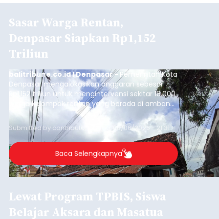
Sasar Warga Rentan,
Denpasar Siapkan Rp1,152
Triliun
balitribune.co.id I Denpasar -
Pemerintah Kota
Denpasar mengalokasikan anggaran sebesar
Rp1,152 triliun untuk mengintervensi sekitar 18.000
warga kelompok rentan yang berada di ambang
garis kemiskinan. Langkah strategis ini diambil
guna menjaga masyarakat yang berada pada
Submitted by
contributor
on
Thu, 08/06/2026 - 21:31
kelompok desil 5 dan 6 tersebut agar tidak
merosot ke kategori miskin.
Baca Selengkapnya
Lewat Program TPBIS, Siswa
Belajar Aksara dan Masatua