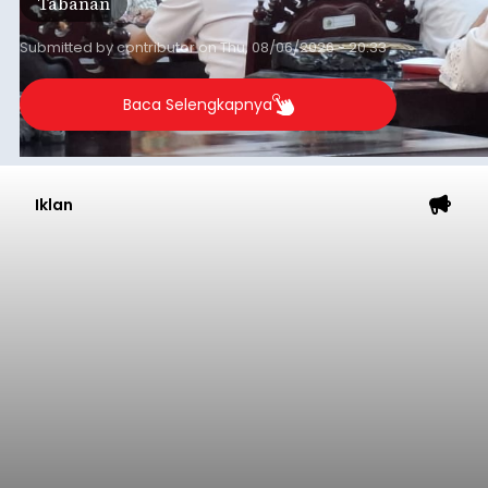
Tabanan
Submitted by
contributor
on
Thu, 08/06/2026 - 20:33
Baca Selengkapnya
Iklan