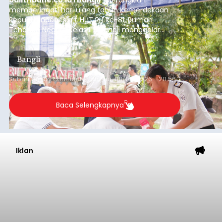
balitribune.co.id I Bangli -
Serangkian
memperingati hari ulang tahun Kemerdekaan
Republik Indonesia ( HUT RI) ke-81, Rumah
Tahanan Negara Kelas II B Bangli menggelar
kegiatan pemeriksaan kesehatan gratis, Rabu
(6/8/2026).
Bangli
Submitted by
contributor
on
Thu, 08/06/2026 - 20:56
Baca Selengkapnya
Iklan