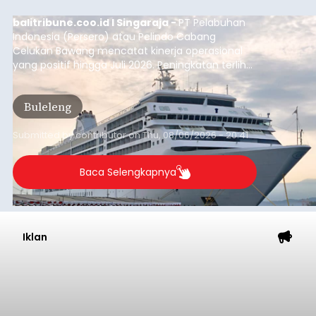
balitribune.coo.id I Singaraja -
PT Pelabuhan
Indonesia (Persero) atau Pelindo Cabang
Celukan Bawang mencatat kinerja operasional
yang positif hingga Juli 2026. Peningkatan terlihat
dari arus kapal yang mencapai 1,48 juta Gross
Tonnage (GT), atau tumbuh 12,4 persen
Buleleng
dibandingkan periode yang sama tahun lalu
yang tercatat sebesar 1,32 juta GT.
Submitted by
contributor
on
Thu, 08/06/2026 - 20:41
Baca Selengkapnya
Iklan