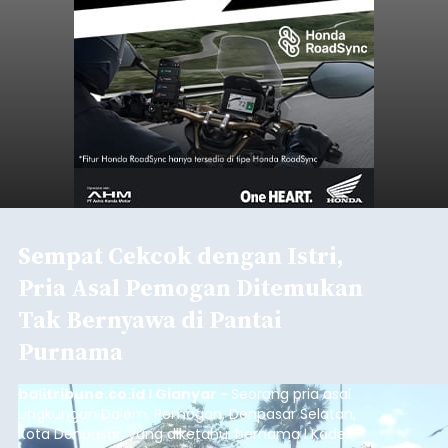
Sempat Cekcok dengan Istri,
Pria Asal Pemogan Ditemukan
Tak Bernyawa di Pantai
Purnama
balitribune.co.id I Gianyar -
Seorang pria asal
Lingkungan Dalem, Pemogan, Denpasar Selatan,
Kota Denpasar, yang diketahui bernama I Kadek