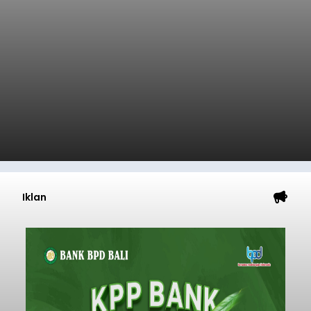
Iklan