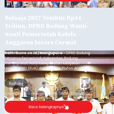
Belanja 2027 Tembus Rp14
Triliun, DPRD Badung Wanti-
wanti Pemerintah Kelola
Anggaran Secara Cermat
balitribune.co.id | Mangupura
- DPRD Badung
bersama Pemerintah Kabupaten Badung
menyepakati Nota Kesepakatan Kebijakan
Umum APBD (KUA) dan Prioritas Plafon Anggaran
Sementara (PPAS) Tahun Anggaran 2027 dalam
rapat paripurna yang digelar di Gedung DPRD
Badung
Badung, Kamis (6/8/2026).
Submitted by
contributor
on
Thu, 08/06/2026 - 20:27
Baca Selengkapnya