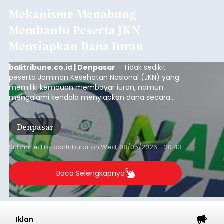
Mekanisme Menabung
Membantu Peserta JKN
Menyiapkan Dana Iuran
balitribune.co.id | Denpasar
- Tidak sedikit
peserta Jaminan Kesehatan Nasional (JKN) yang
memiliki kemauan membayar iuran, namun
mengalami kendala menyiapkan dana secara
penuh saat jatuh tempo pembayaran iuran.
Kondisi ini terutama dialami oleh peserta
Denpasar
segmen Pekerja Bukan Penerima Upah (PBPU)
yang memiliki penghasilan tidak tetap.
Submitted by
contributor
on
Wed, 08/05/2026 - 20:43
Baca Selengkapnya
Iklan