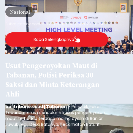
meningkatnya ancaman penipuan digital yang
semakin kompleks.
Nasional
Submitted by
contributor
on
Thu, 08/06/2026 - 09:45
Baca Selengkapnya
Usut Pengeroyokan Maut di
Tabanan, Polisi Periksa 30
Saksi dan Minta Keterangan
Ahli
balitribune.co.id | Tabanan
- Penyidik Polres
Tabanan terus mendalami kasus pengeroyokan
maut terhadap terduga maling ayam di Banjar
Juwuk Legi, Desa Batunya, Kecamatan Baturiti
yang terjadi beberapa waktu lalu.