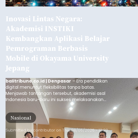
Inovasi Lintas Negara:
Akademisi INSTIKI
Kembangkan Aplikasi Belajar
Pemrograman Berbasis
Mobile di Okayama University
Jepang
balitribune.co.id | Denpasar
– Era pendidikan
digital menuntut fleksibilitas tanpa batas.
Menjawab tantangan tersebut, akademisi asal
Indonesia baru-baru ini sukses melaksanakan
program Pengabdian Kepada Masyarakat (PKM)
skala internasional di Distributed Systems
Nasional
Laboratory, Okayama University, Jepang.
Submitted by
contributor
on
Thu, 08/06/2026 - 12:20