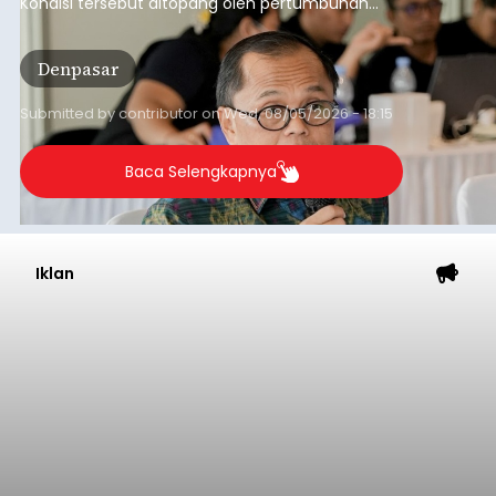
Kondisi tersebut ditopang oleh pertumbuhan
penyaluran kredit yang masih positif, terutama
pada sektor-sektor utama penggerak ekonomi
Denpasar
daerah, dengan risiko kredit yang tetap
terkendali.
Submitted by
contributor
on
Wed, 08/05/2026 - 18:15
Baca Selengkapnya
Iklan