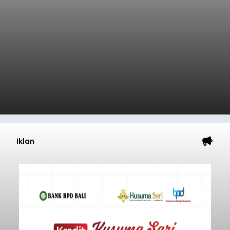
Iklan