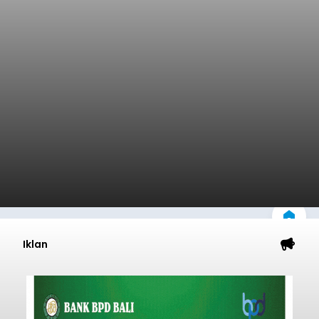
Iklan