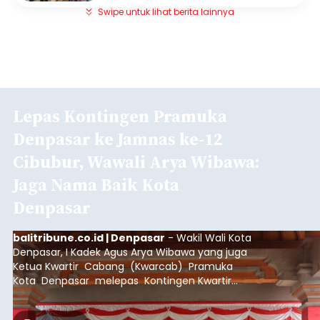
Swipe untuk lihat berita lainnya
Lepas Kontingen Pramuka
Denpasar ke Jamnas ke-12
Cibubur, Wawali Arya Wibawa:
Jaga Nama Baik Kota
Denpasar
balitribune.co.id | Denpasar
- Wakil Wali Kota
Denpasar, I Kadek Agus Arya Wibawa yang juga
Ketua Kwartir Cabang (Kwarcab) Pramuka
Kota Denpasar melepas Kontingen Kwartir
Cabang Gerakan Pramuka Denpasar yang akan
mengikuti Jambore Nasional Pramuka ke-12