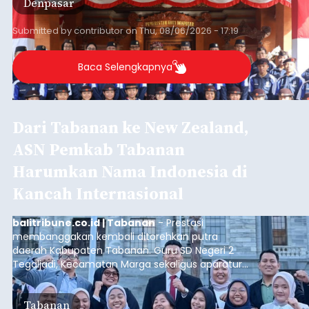
Denpasar
Tahun 2026 di Bumi Perkemahan Cibubur,
Jakarta Timur.
Submitted by
contributor
on
Thu, 08/06/2026 - 17:19
Baca Selengkapnya
Dari Tabanan ke New Zealand,
ASN Pemkab Tabanan
Harumkan Nama Indonesia di
Kancah Internasional
balitribune.co.id | Tabanan
- Prestasi
membanggakan kembali ditorehkan putra
daerah Kabupaten Tabanan. Guru SD Negeri 2
Tegaljadi, Kecamatan Marga sekaligus aparatur
sipil negara (ASN) Pemerintah Kabupaten
Tabanan, I Ketut Darjika Astu (31), berhasil lolos
Tabanan
dalam program beasiswa bergengsi New Zealand