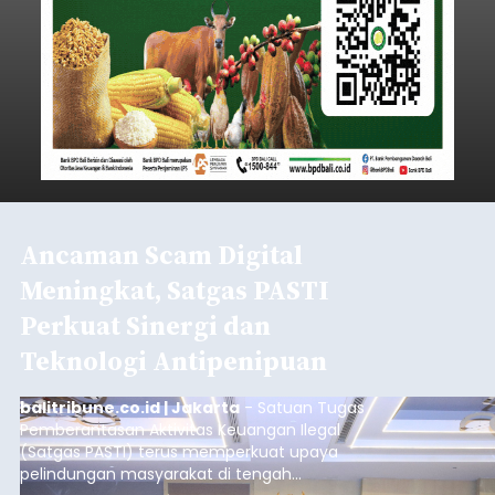
Ancaman Scam Digital
Meningkat, Satgas PASTI
Perkuat Sinergi dan
Teknologi Antipenipuan
balitribune.co.id | Jakarta
- Satuan Tugas
Pemberantasan Aktivitas Keuangan Ilegal
(Satgas PASTI) terus memperkuat upaya
pelindungan masyarakat di tengah