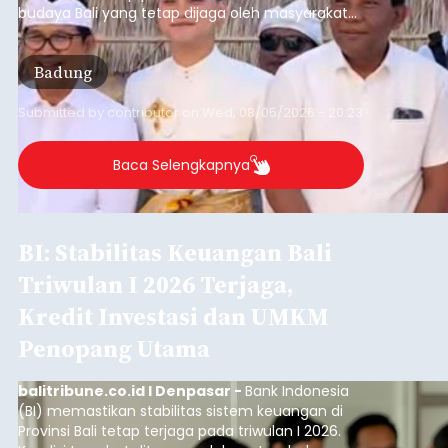
budaya Bali yang tetap dijaga oleh masyarakat
desa adat.
Badung
Submitted by
contributor
on
Wed, 08/05/2026 - 20:23
Baca Selengkapnya
BI: Stabilitas Keuangan Bali
Triwulan I 2026 Terjaga,
Kredit Investasi dan UMKM
Penopang Utama
balitribune.co.id I Denpasar -
Bank Indonesia
(BI) memastikan stabilitas sistem keuangan di
Provinsi Bali tetap terjaga pada triwulan I 2026.