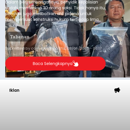
Dalam perkembangannya, penyidik kepolisian
sudah memeriksa 30 orang saksi. Tidak hanya itu,
penyidik juga melibatkan ahli pidana untuk
memperkuat konstruksi hukum terhadap lima
orang tersangka yang saat ini ditahan.
Tabanan
Submitted by
contributor
on
Thu, 08/06/2026 - 06:17
Baca Selengkapnya
Iklan