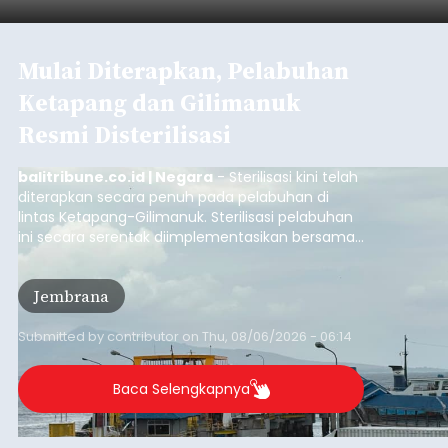
Mulai Diterapkan, Pelabuhan
Ketapang dan Gilimanuk
Resmi Disterilisasi
balitribune.co.id | Negara
- Sterilisasi kini telah
diterapkan secara penuh pada pelabuhan di
lintas Ketapang-Gilimanuk. Sterilisasi pelabuhan
ini secara serentak diimplementasikan bersama
empat pelabuhan utama lainnya, yakni
Pelabuhan Merak, Bakauheni, Kayangan, dan
Jembrana
Lembar pada Rabu (5/8/2026).
Submitted by
contributor
on
Thu, 08/06/2026 - 06:14
Baca Selengkapnya