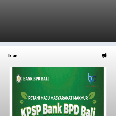
Iklan