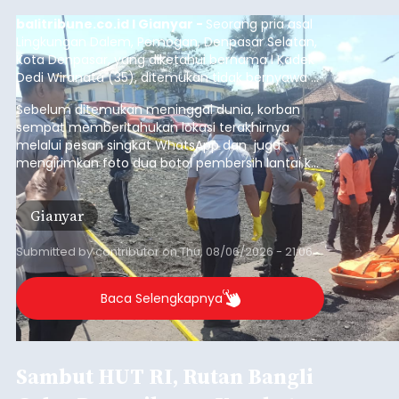
balitribune.co.id I Gianyar -
Seorang pria asal
Lingkungan Dalem, Pemogan, Denpasar Selatan,
Kota Denpasar, yang diketahui bernama I Kadek
Dedi Wiranata (35), ditemukan tidak bernyawa di
pesisir Pantai Purnama, Sukawati.
Sebelum ditemukan meninggal dunia, korban
sempat memberitahukan lokasi terakhirnya
melalui pesan singkat WhatsApp dan juga
mengirimkan foto dua botol pembersih lantai ke
istrinya.
Gianyar
Submitted by
contributor
on
Thu, 08/06/2026 - 21:06
Baca Selengkapnya
Sambut HUT RI, Rutan Bangli