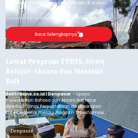
warga kelompok rentan yang berada di ambang
garis kemiskinan. Langkah strategis ini diambil
guna menjaga masyarakat yang berada pada
Submitted by
contributor
on
Thu, 08/06/2026 - 21:31
kelompok desil 5 dan 6 tersebut agar tidak
merosot ke kategori miskin.
Baca Selengkapnya
Lewat Program TPBIS, Siswa
Belajar Aksara dan Masatua
Bali
balitribune.co.id I Denpasar
– Upaya
melestarikan Bahasa dan Aksara Bali terus
diperkuat Dinas Perpustakaan dan Kearsipan
Kota Denpasar melalui Program Transformasi
Perpustakaan Berbasis Inklusi Sosial (TPBIS).
Tahun ini, sebanyak 63 siswa kelas IV dan V SD
Denpasar
Negeri 17 Dangin Puri mendapat pelatihan
menulis Aksara Bali serta Masatua atau