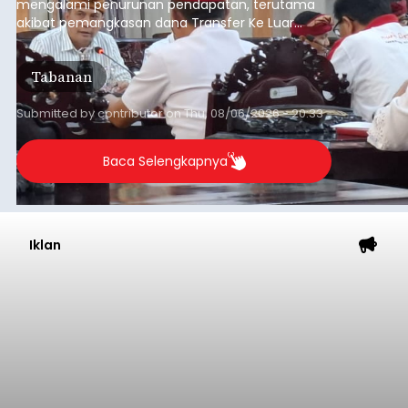
mengalami penurunan pendapatan, terutama
akibat pemangkasan dana Transfer Ke Luar
Daerah (TKD) dari pemerintah pusat.
Tabanan
Submitted by
contributor
on
Thu, 08/06/2026 - 20:33
Baca Selengkapnya
Iklan