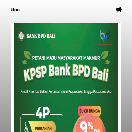
Iklan