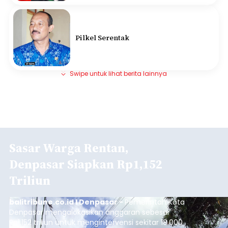
Pilkel Serentak
Swipe untuk lihat berita lainnya
Sasar Warga Rentan,
Denpasar Siapkan Rp1,152
Triliun
balitribune.co.id I Denpasar -
Pemerintah Kota
Denpasar mengalokasikan anggaran sebesar
Rp1,152 triliun untuk mengintervensi sekitar 18.000