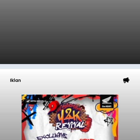
Iklan