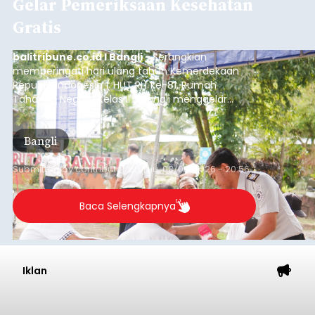
Gelar Pemeriksaan Kesehatan
Gratis
balitribune.co.id I Bangli -
Serangkian
memperingati hari ulang tahun Kemerdekaan
Republik Indonesia ( HUT RI) ke-81, Rumah
Tahanan Negara Kelas II B Bangli menggelar
kegiatan pemeriksaan kesehatan gratis, Rabu
(6/8/2026).
Bangli
Submitted by
contributor
on
Thu, 08/06/2026 - 20:56
Baca Selengkapnya
Iklan