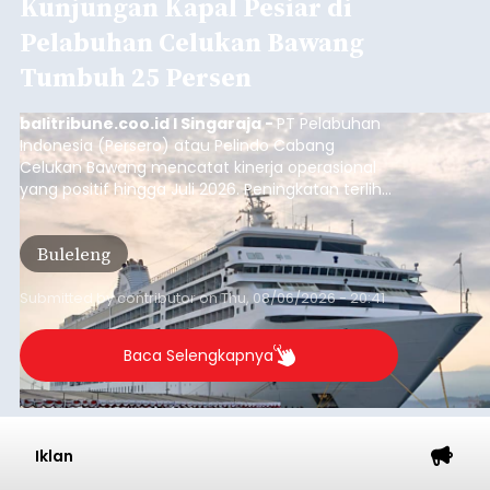
Kunjungan Kapal Pesiar di
Pelabuhan Celukan Bawang
Tumbuh 25 Persen
balitribune.coo.id I Singaraja -
PT Pelabuhan
Indonesia (Persero) atau Pelindo Cabang
Celukan Bawang mencatat kinerja operasional
yang positif hingga Juli 2026. Peningkatan terlihat
dari arus kapal yang mencapai 1,48 juta Gross
Tonnage (GT), atau tumbuh 12,4 persen
Buleleng
dibandingkan periode yang sama tahun lalu
yang tercatat sebesar 1,32 juta GT.
Submitted by
contributor
on
Thu, 08/06/2026 - 20:41
Baca Selengkapnya
Iklan