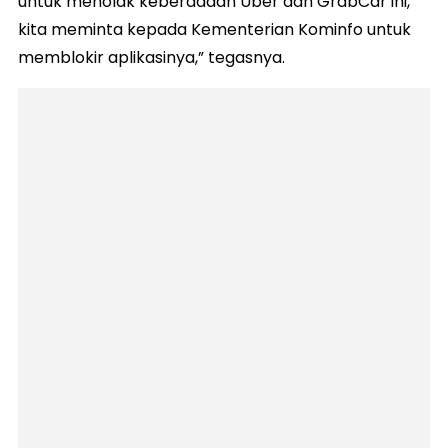
untuk menolak keberadaan Uber dan GrabCar ini,
kita meminta kepada Kementerian Kominfo untuk
memblokir aplikasinya,” tegasnya.