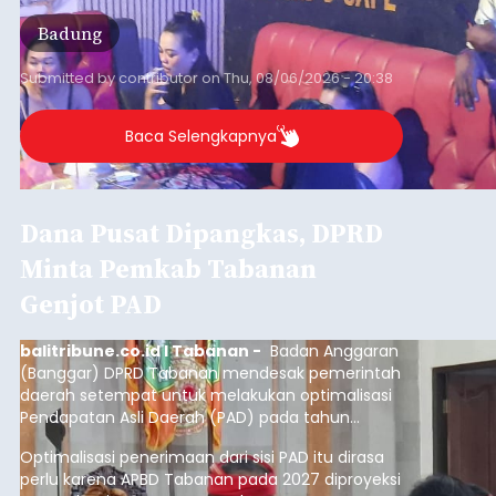
Badung
Submitted by
contributor
on
Thu, 08/06/2026 - 20:38
Baca Selengkapnya
Dana Pusat Dipangkas, DPRD
Minta Pemkab Tabanan
Genjot PAD
balitribune.co.id I Tabanan -
Badan Anggaran
(Banggar) DPRD Tabanan mendesak pemerintah
daerah setempat untuk melakukan optimalisasi
Pendapatan Asli Daerah (PAD) pada tahun
anggaran 2027.
Optimalisasi penerimaan dari sisi PAD itu dirasa
perlu karena APBD Tabanan pada 2027 diproyeksi