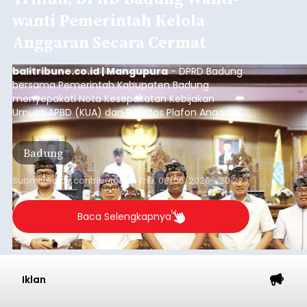
wanti Pemerintah Kelola
Anggaran Secara Cermat
balitribune.co.id | Mangupura
- DPRD Badung
bersama Pemerintah Kabupaten Badung
menyepakati Nota Kesepakatan Kebijakan
Umum APBD (KUA) dan Prioritas Plafon Anggaran
Sementara (PPAS) Tahun Anggaran 2027 dalam
rapat paripurna yang digelar di Gedung DPRD
Badung
Badung, Kamis (6/8/2026).
Submitted by
contributor
on
Thu, 08/06/2026 - 20:27
Baca Selengkapnya
Iklan