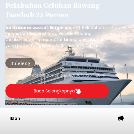
Pelabuhan Celukan Bawang
Tumbuh 25 Persen
balitribune.coo.id I Singaraja -
PT Pelabuhan
Indonesia (Persero) atau Pelindo Cabang
Celukan Bawang mencatat kinerja operasional
yang positif hingga Juli 2026. Peningkatan terlihat
dari arus kapal yang mencapai 1,48 juta Gross
Tonnage (GT), atau tumbuh 12,4 persen
Buleleng
dibandingkan periode yang sama tahun lalu
yang tercatat sebesar 1,32 juta GT.
Submitted by
contributor
on
Thu, 08/06/2026 - 20:41
Baca Selengkapnya
Iklan