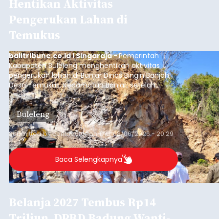
Hentikan Aktivitas
Pengerukan Lahan di
Temukus
balitribune.co.id I Singaraja -
Pemerintah
Kabupaten Buleleng menghentikan aktivitas
pengerukan lahan di Banjar Dinas Bingin Banjah,
Desa Temukus, Kecamatan Banjar, setelah
ditemukan indikasi kegiatan pengambilan
material yang tidak sesuai dengan peruntukan
Buleleng
kawasan.
Submitted by
contributor
on
Thu, 08/06/2026 - 20:29
Baca Selengkapnya
Belanja 2027 Tembus Rp14
Triliun, DPRD Badung Wanti-