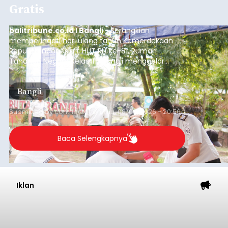
Gratis
balitribune.co.id I Bangli -
Serangkian
memperingati hari ulang tahun Kemerdekaan
Republik Indonesia ( HUT RI) ke-81, Rumah
Tahanan Negara Kelas II B Bangli menggelar
kegiatan pemeriksaan kesehatan gratis, Rabu
(6/8/2026).
Bangli
Submitted by
contributor
on
Thu, 08/06/2026 - 20:56
Baca Selengkapnya
Iklan