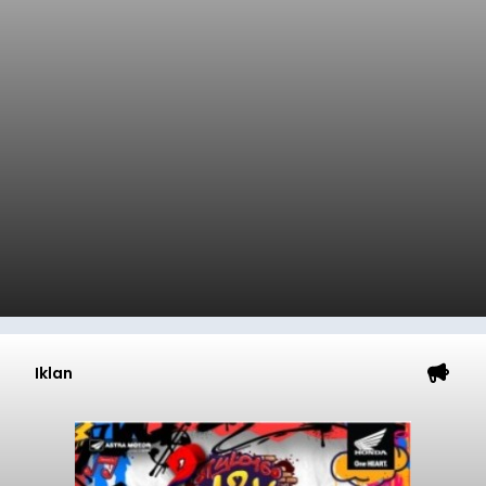
Iklan