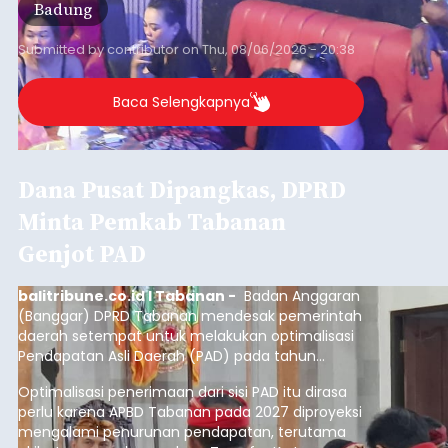
Badung
Submitted by
contributor
on
Thu, 08/06/2026 - 20:38
Baca Selengkapnya
Dana Pusat Dipangkas, DPRD
Minta Pemkab Tabanan
Genjot PAD
balitribune.co.id I Tabanan -
Badan Anggaran
(Banggar) DPRD Tabanan mendesak pemerintah
daerah setempat untuk melakukan optimalisasi
Pendapatan Asli Daerah (PAD) pada tahun
anggaran 2027.
Optimalisasi penerimaan dari sisi PAD itu dirasa
perlu karena APBD Tabanan pada 2027 diproyeksi
mengalami penurunan pendapatan, terutama