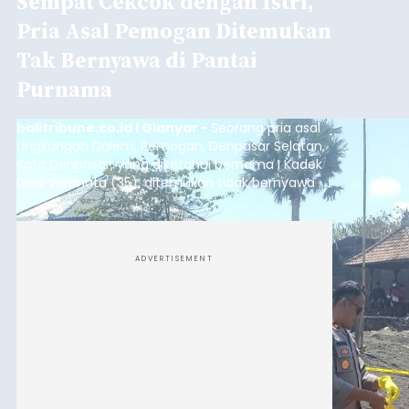
Sempat Cekcok dengan Istri,
Pria Asal Pemogan Ditemukan
Tak Bernyawa di Pantai
Purnama
balitribune.co.id I Gianyar -
Seorang pria asal
Lingkungan Dalem, Pemogan, Denpasar Selatan,
Kota Denpasar, yang diketahui bernama I Kadek
Dedi Wiranata (35), ditemukan tidak bernyawa di
pesisir Pantai Purnama, Sukawati.
ADVERTISEMENT