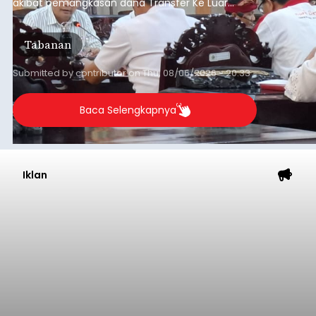
akibat pemangkasan dana Transfer Ke Luar
Daerah (TKD) dari pemerintah pusat.
Tabanan
Submitted by
contributor
on
Thu, 08/06/2026 - 20:33
Baca Selengkapnya
Iklan