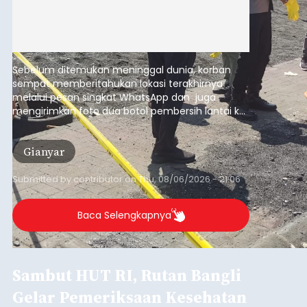
Sebelum ditemukan meninggal dunia, korban
sempat memberitahukan lokasi terakhirnya
melalui pesan singkat WhatsApp dan juga
mengirimkan foto dua botol pembersih lantai ke
istrinya.
Gianyar
Submitted by
contributor
on
Thu, 08/06/2026 - 21:06
Baca Selengkapnya
Sambut HUT RI, Rutan Bangli
Gelar Pemeriksaan Kesehatan