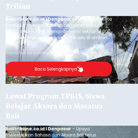
Triliun
balitribune.co.id I Denpasar -
Pemerintah Kota
Denpasar mengalokasikan anggaran sebesar
Rp1,152 triliun untuk mengintervensi sekitar 18.000
warga kelompok rentan yang berada di ambang
garis kemiskinan. Langkah strategis ini diambil
guna menjaga masyarakat yang berada pada
Submitted by
contributor
on
Thu, 08/06/2026 - 21:31
kelompok desil 5 dan 6 tersebut agar tidak
merosot ke kategori miskin.
Baca Selengkapnya
Lewat Program TPBIS, Siswa
Belajar Aksara dan Masatua
Bali
balitribune.co.id I Denpasar
– Upaya
melestarikan Bahasa dan Aksara Bali terus