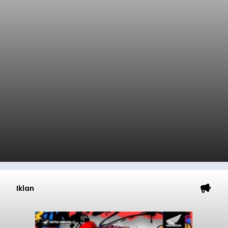
Iklan