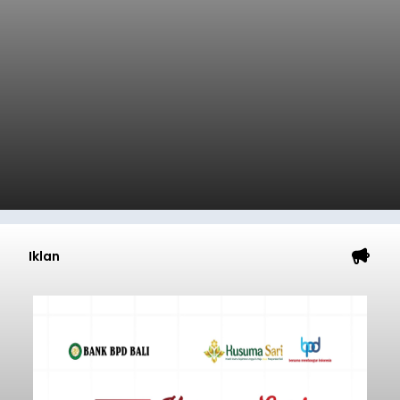
Iklan