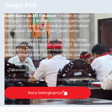
Genjot PAD
balitribune.co.id I Tabanan -
Badan Anggaran
(Banggar) DPRD Tabanan mendesak pemerintah
daerah setempat untuk melakukan optimalisasi
Pendapatan Asli Daerah (PAD) pada tahun
anggaran 2027.
Optimalisasi penerimaan dari sisi PAD itu dirasa
perlu karena APBD Tabanan pada 2027 diproyeksi
mengalami penurunan pendapatan, terutama
akibat pemangkasan dana Transfer Ke Luar
Daerah (TKD) dari pemerintah pusat.
Tabanan
Submitted by
contributor
on
Thu, 08/06/2026 - 20:33
Baca Selengkapnya