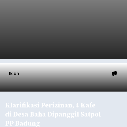
Iklan
Klarifikasi Perizinan, 4 Kafe
di Desa Baha Dipanggil Satpol
PP Badung