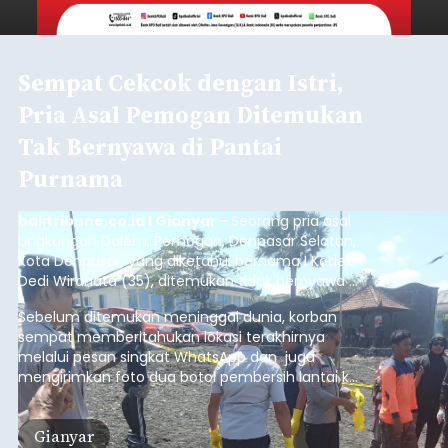
Sempat Cekcok dengan Istri,
Pria Asal Pemogan Ditemukan
Tak Bernyawa di Pantai
Purnama
balitribune.co.id I Gianyar -
Seorang pria asal
Lingkungan Dalem, Pemogan, Denpasar Selatan,
Kota Denpasar, yang diketahui bernama I Kadek
Dedi Wiranata (35), ditemukan tidak bernyawa di
pesisir Pantai Purnama, Sukawati.
Sebelum ditemukan meninggal dunia, korban
sempat memberitahukan lokasi terakhirnya
melalui pesan singkat WhatsApp dan juga
mengirimkan foto dua botol pembersih lantai ke
istrinya.
Gianyar