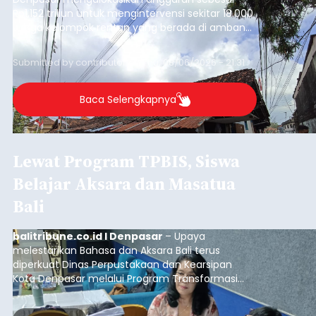
Rp1,152 triliun untuk mengintervensi sekitar 18.000
warga kelompok rentan yang berada di ambang
garis kemiskinan. Langkah strategis ini diambil
guna menjaga masyarakat yang berada pada
Submitted by
contributor
on
Thu, 08/06/2026 - 21:31
kelompok desil 5 dan 6 tersebut agar tidak
merosot ke kategori miskin.
Baca Selengkapnya
Lewat Program TPBIS, Siswa
Belajar Aksara dan Masatua
Bali
balitribune.co.id I Denpasar
– Upaya
melestarikan Bahasa dan Aksara Bali terus
diperkuat Dinas Perpustakaan dan Kearsipan
Kota Denpasar melalui Program Transformasi
Perpustakaan Berbasis Inklusi Sosial (TPBIS).
Tahun ini, sebanyak 63 siswa kelas IV dan V SD