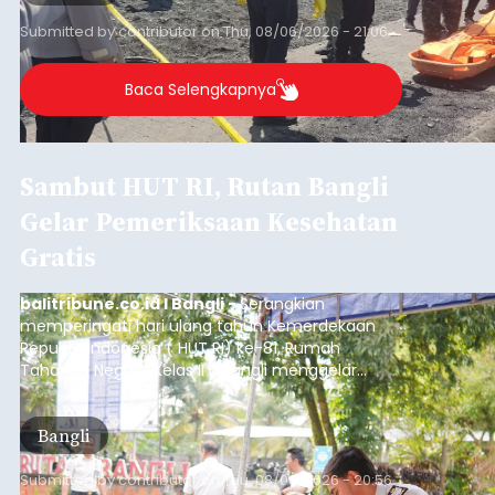
Submitted by
contributor
on
Thu, 08/06/2026 - 21:06
Baca Selengkapnya
Sambut HUT RI, Rutan Bangli
Gelar Pemeriksaan Kesehatan
Gratis
balitribune.co.id I Bangli -
Serangkian
memperingati hari ulang tahun Kemerdekaan
Republik Indonesia ( HUT RI) ke-81, Rumah
Tahanan Negara Kelas II B Bangli menggelar
kegiatan pemeriksaan kesehatan gratis, Rabu
(6/8/2026).
Bangli
Submitted by
contributor
on
Thu, 08/06/2026 - 20:56