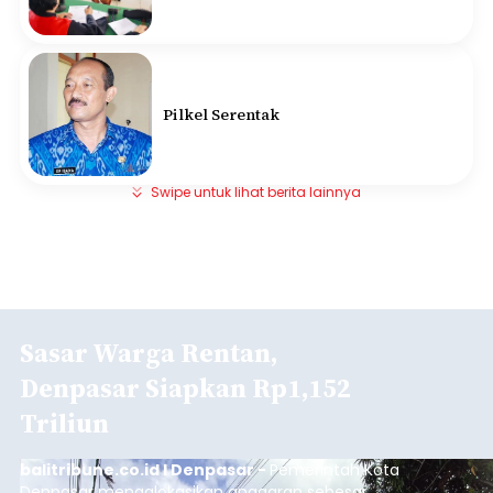
Pilkel Serentak
Swipe untuk lihat berita lainnya
Sasar Warga Rentan,
Denpasar Siapkan Rp1,152
Triliun
balitribune.co.id I Denpasar -
Pemerintah Kota
Denpasar mengalokasikan anggaran sebesar