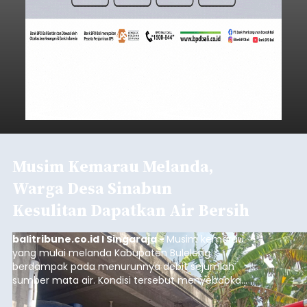
Musim Kemarau Melanda,
Warga Desa Sinabun
Kesulitan Dapatkan Air Bersih
balitribune.co.id I Singaraja -
Musim kemarau
yang mulai melanda Kabupaten Buleleng
berdampak pada menurunnya debit sejumlah
sumber mata air. Kondisi tersebut menyebabkan
warga di beberapa desa mulai mengalami