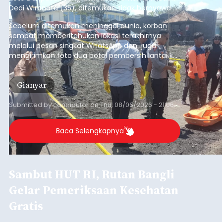
Dedi Wiranata (35), ditemukan tidak bernyawa di
pesisir Pantai Purnama, Sukawati.
Sebelum ditemukan meninggal dunia, korban
sempat memberitahukan lokasi terakhirnya
melalui pesan singkat WhatsApp dan juga
mengirimkan foto dua botol pembersih lantai ke
istrinya.
Gianyar
Submitted by
contributor
on
Thu, 08/06/2026 - 21:06
Baca Selengkapnya
Sambut HUT RI, Rutan Bangli
Gelar Pemeriksaan Kesehatan
Gratis