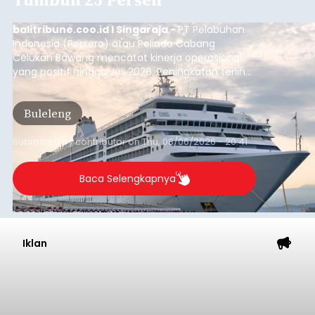
balitribune.coo.id I Singaraja -
PT Pelabuhan
Indonesia (Persero) atau Pelindo Cabang
Celukan Bawang mencatat kinerja operasional
yang positif hingga Juli 2026. Peningkatan terlihat
dari arus kapal yang mencapai 1,48 juta Gross
Tonnage (GT), atau tumbuh 12,4 persen
Buleleng
dibandingkan periode yang sama tahun lalu
yang tercatat sebesar 1,32 juta GT.
Submitted by
contributor
on
Thu, 08/06/2026 - 20:41
Baca Selengkapnya
Iklan