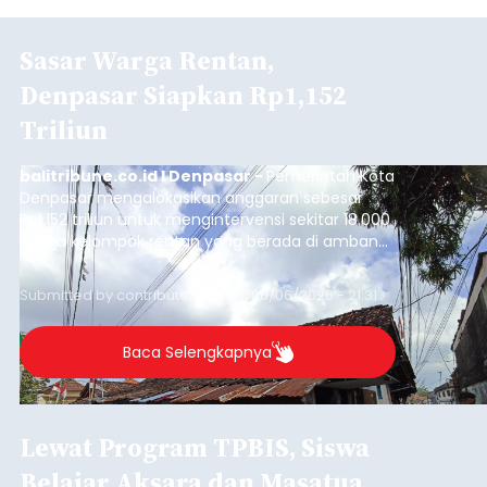
Sasar Warga Rentan,
Denpasar Siapkan Rp1,152
Triliun
balitribune.co.id I Denpasar -
Pemerintah Kota
Denpasar mengalokasikan anggaran sebesar
Rp1,152 triliun untuk mengintervensi sekitar 18.000
warga kelompok rentan yang berada di ambang
garis kemiskinan. Langkah strategis ini diambil
guna menjaga masyarakat yang berada pada
Submitted by
contributor
on
Thu, 08/06/2026 - 21:31
kelompok desil 5 dan 6 tersebut agar tidak
merosot ke kategori miskin.
Baca Selengkapnya
Lewat Program TPBIS, Siswa
Belajar Aksara dan Masatua