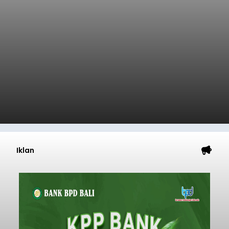
Iklan