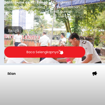
balitribune.co.id I Bangli -
Serangkian
memperingati hari ulang tahun Kemerdekaan
Republik Indonesia ( HUT RI) ke-81, Rumah
Tahanan Negara Kelas II B Bangli menggelar
kegiatan pemeriksaan kesehatan gratis, Rabu
(6/8/2026).
Bangli
Submitted by
contributor
on
Thu, 08/06/2026 - 20:56
Baca Selengkapnya
Iklan