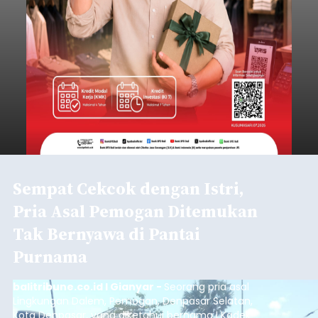
Sempat Cekcok dengan Istri,
Pria Asal Pemogan Ditemukan
Tak Bernyawa di Pantai
Purnama
balitribune.co.id I Gianyar -
Seorang pria asal
Lingkungan Dalem, Pemogan, Denpasar Selatan,
Kota Denpasar, yang diketahui bernama I Kadek