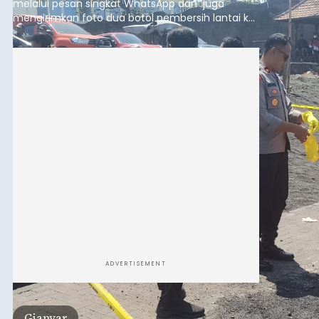
melalui pesan singkat WhatsApp dan juga
mengirimkan foto dua botol pembersih lantai ke
istrinya.
ADVERTISEMENT
Gianyar