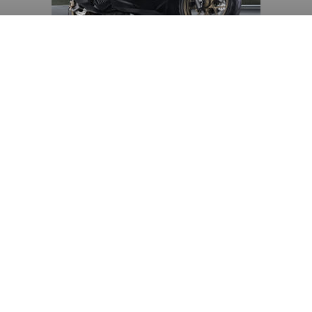
Diduga Ilegal, Satpol PP
Hentikan Aktivitas
Pengerukan Lahan di