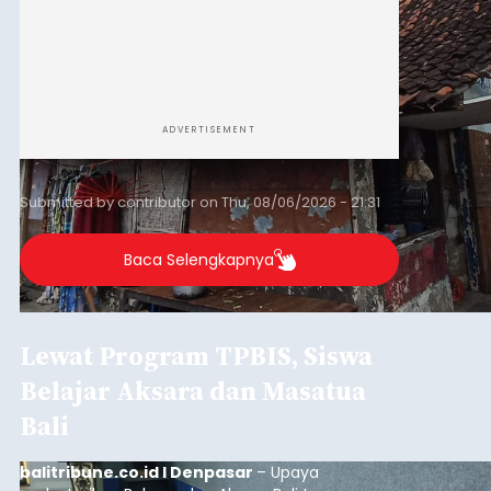
ADVERTISEMENT
Submitted by
contributor
on
Thu, 08/06/2026 - 21:31
Baca Selengkapnya
Lewat Program TPBIS, Siswa
Belajar Aksara dan Masatua
Bali
balitribune.co.id I Denpasar
– Upaya