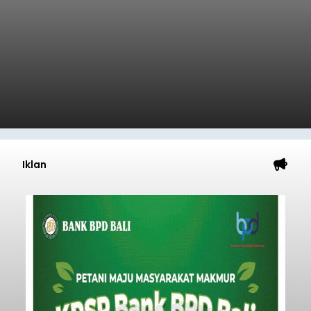
Iklan