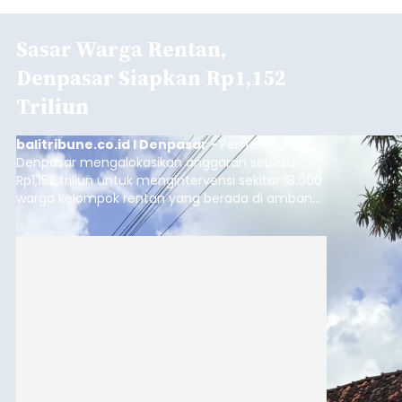
Sasar Warga Rentan,
Denpasar Siapkan Rp1,152
Triliun
balitribune.co.id I Denpasar -
Pemerintah Kota
Denpasar mengalokasikan anggaran sebesar
Rp1,152 triliun untuk mengintervensi sekitar 18.000
warga kelompok rentan yang berada di ambang
garis kemiskinan. Langkah strategis ini diambil
guna menjaga masyarakat yang berada pada
kelompok desil 5 dan 6 tersebut agar tidak
merosot ke kategori miskin.