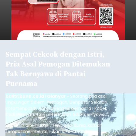
Sempat Cekcok dengan Istri,
Pria Asal Pemogan Ditemukan
Tak Bernyawa di Pantai
Purnama
balitribune.co.id I Gianyar -
Seorang pria asal
Lingkungan Dalem, Pemogan, Denpasar Selatan,
Kota Denpasar, yang diketahui bernama I Kadek
Dedi Wiranata (35), ditemukan tidak bernyawa di
pesisir Pantai Purnama, Sukawati.
Sebelum ditemukan meninggal dunia, korban
sempat memberitahukan lokasi terakhirnya