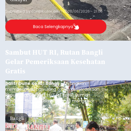
Submitted by
contributor
on
Thu, 08/06/2026 - 21:06
Baca Selengkapnya
Sambut HUT RI, Rutan Bangli
Gelar Pemeriksaan Kesehatan
Gratis
balitribune.co.id I Bangli -
Serangkian
memperingati hari ulang tahun Kemerdekaan
Republik Indonesia ( HUT RI) ke-81, Rumah
Tahanan Negara Kelas II B Bangli menggelar
kegiatan pemeriksaan kesehatan gratis, Rabu
(6/8/2026).
Bangli
Submitted by
contributor
on
Thu, 08/06/2026 - 20:56