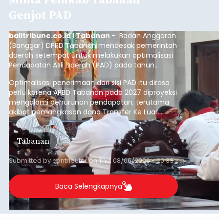
Genjot PAD
balitribune.co.id I Tabanan -
Badan Anggaran
(Banggar) DPRD Tabanan mendesak pemerintah
daerah setempat untuk melakukan optimalisasi
Pendapatan Asli Daerah (PAD) pada tahun
anggaran 2027.
Optimalisasi penerimaan dari sisi PAD itu dirasa
perlu karena APBD Tabanan pada 2027 diproyeksi
mengalami penurunan pendapatan, terutama
akibat pemangkasan dana Transfer Ke Luar
Daerah (TKD) dari pemerintah pusat.
Tabanan
Submitted by
contributor
on
Thu, 08/06/2026 - 20:33
Baca Selengkapnya