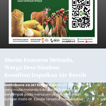
Musim Kemarau Melanda,
Warga Desa Sinabun
Kesulitan Dapatkan Air Bersih
balitribune.co.id I Singaraja -
Musim kemarau
yang mulai melanda Kabupaten Buleleng
berdampak pada menurunnya debit sejumlah
sumber mata air. Kondisi tersebut menyebabkan
warga di beberapa desa mulai mengalami