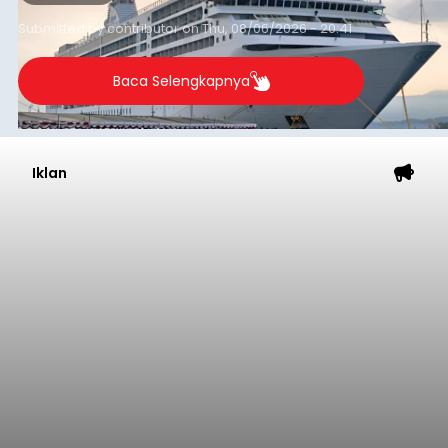
yang tercatat sebesar 1,32 juta GT.
Submitted by
contributor
on
Thu, 08/06/2026 - 20:41
Baca Selengkapnya
Iklan