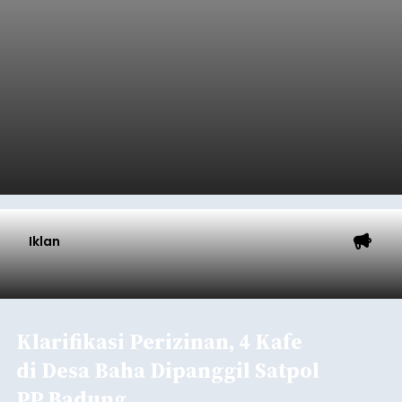
Iklan
Klarifikasi Perizinan, 4 Kafe
di Desa Baha Dipanggil Satpol
PP Badung