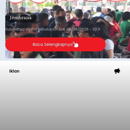
Kegiatan yang digelar Gedung Kesenian Ir.
Soekarno ini memadukan pemberdayaan
ekonomi masyarakat dengan aksi sosial tersebut
Jembrana
mendapat antusiasme tinggi dan mencatat nilai
transaksi mencapai Rp672.733.200.
Submitted by
contributor
on
Sat, 08/08/2026 - 20:11
Baca Selengkapnya
Iklan