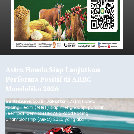
Astra Honda Siap Lanjutkan
Performa Positif di ARRC
Mandalika 2026
balitribune.co.id | Jakarta
– Astra Honda
Racing Team (AHRT) siap menghadapi putaran
keempat Idemitsu FIM Asia Road Racing
Championship (ARRC) 2026 yang akan
berlangsung di Pertamina Mandalika
International Circuit, Lombok, Nusa Tenggara