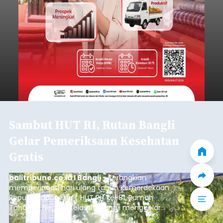
Sambut HUT RI, Rutan Bangli
Gelar Pemeriksaan Kesehatan
Gratis
balitribune.co.id I Bangli -
Serangkian
memperingati hari ulang tahun Kemerdekaan
Republik Indonesia ( HUT RI) ke-81, Rumah
Tahanan Negara Kelas II B Bangli menggelar
kegiatan pemeriksaan kesehatan gratis, Rabu