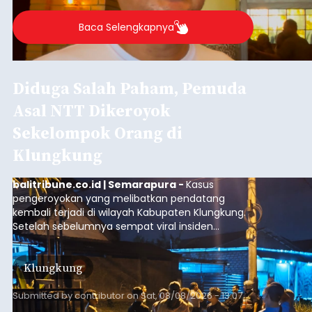
Agung Partha Adnyana di Denpasar, Sabtu (8/8).
Baca Selengkapnya
Diduga Salah Paham, Pemuda
Asal NTT Dikeroyok
Sekelompok Orang di
Klungkung
balitribune.co.id | Semarapura -
Kasus
pengeroyokan yang melibatkan pendatang
kembali terjadi di wilayah Kabupaten Klungkung.
Setelah sebelumnya sempat viral insiden
keributan di barat Pasar Galiran, peristiwa serupa
kini menimpa seorang pemuda asal Kabupaten
Klungkung
Sumba Barat Daya (SBD), Nusa Tenggara Timur
(NTT).
Submitted by
contributor
on
Sat, 08/08/2026 - 13:07