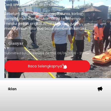
Dedi Wiranata (35), ditemukan tidak bernyawa di
pesisir Pantai Purnama, Sukawati.
Sebelum ditemukan meninggal dunia, korban
sempat memberitahukan lokasi terakhirnya
melalui pesan singkat WhatsApp dan juga
mengirimkan foto dua botol pembersih lantai ke
istrinya.
Gianyar
Submitted by
contributor
on
Thu, 08/06/2026 - 21:06
Baca Selengkapnya
Iklan