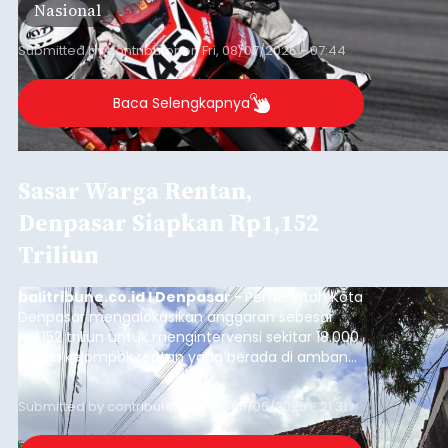
Nasional
Barat, pada 7–9 Agustus 2026.
Submitted by
contributor
on
Fri, 08/07/2026 - 07:44
Baca Selengkapnya
Sasar Warga Rentan,
Denpasar Siapkan Rp1,152
Triliun
balitribune.co.id I Denpasar -
Pemerintah Kota
Denpasar mengalokasikan anggaran sebesar
Rp1,152 triliun untuk mengintervensi sekitar 18.000
warga kelompok rentan yang berada di ambang
garis kemiskinan. Langkah strategis ini diambil
guna menjaga masyarakat yang berada pada
Submitted by
contributor
on
Thu, 08/06/2026 - 21:31
kelompok desil 5 dan 6 tersebut agar tidak
merosot ke kategori miskin.