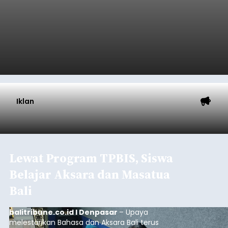
Iklan
Lewat Program TPBIS, Siswa
Belajar Aksara dan Masatua
Bali
balitribune.co.id I Denpasar
– Upaya
melestarikan Bahasa dan Aksara Bali terus