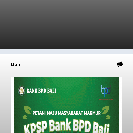
Iklan