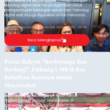
balitribune.co.id | Denpasar
- Perkembangan
teknologi digital tidak hanya digunakan untuk
mempermudah kehidupan sehari-hari. Teknologi
digital saat ini juga digunakan untuk mencatat
dan mengelola data base alumni dari suatu
sekolah, salah satunya adalah alumni SMA 1
Submitted by
contributor
on
Sat, 08/08/2026 - 20:28
Denpasar.
Baca Selengkapnya
Pasar Rakyat “Berbelanja dan
Berbagi”, Dukung UMKM dan
Salurkan Bantuan untuk
Masyarakat
balitribune.co.id | Negara
- Pasar Rakyat
“Berbelanja dan Berbagi” resmi digelar di
Kabupaten Jembrana, Jumat (7/8/2026).