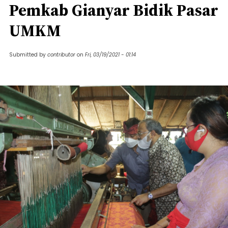
Pemkab Gianyar Bidik Pasar
UMKM
Submitted by
contributor
on
Fri, 03/19/2021 - 01:14