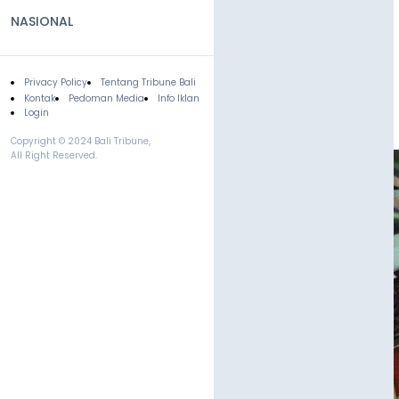
NASIONAL
Privacy Policy
Tentang Tribune Bali
Footer
Kontak
Pedoman Media
Info Iklan
Login
Copyright © 2024 Bali Tribune,
All Right Reserved.