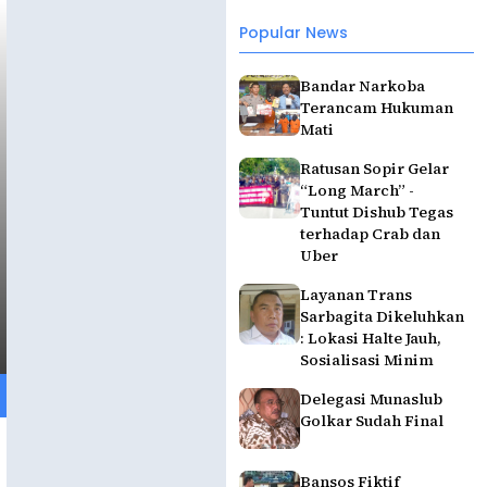
Popular News
Bandar Narkoba
Terancam Hukuman
Mati
Ratusan Sopir Gelar
“Long March” -
Tuntut Dishub Tegas
terhadap Crab dan
Uber
Layanan Trans
Sarbagita Dikeluhkan
: Lokasi Halte Jauh,
Sosialisasi Minim
Delegasi Munaslub
Golkar Sudah Final
Bansos Fiktif