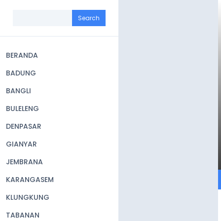
Skip
to
Search
main
content
BERANDA
Main
BADUNG
navigation
BANGLI
BULELENG
DENPASAR
GIANYAR
JEMBRANA
KARANGASEM
KLUNGKUNG
TABANAN