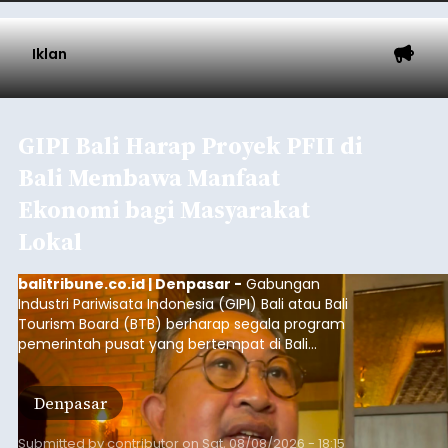
Iklan