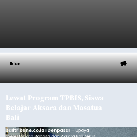
balitribune.co.id I Denpasar -
Pemerintah Kota
Denpasar mengalokasikan anggaran sebesar
Rp1,152 triliun untuk mengintervensi sekitar 18.000
warga kelompok rentan yang berada di ambang
garis kemiskinan. Langkah strategis ini diambil
guna menjaga masyarakat yang berada pada
Submitted by
contributor
on
Thu, 08/06/2026 - 21:31
kelompok desil 5 dan 6 tersebut agar tidak
merosot ke kategori miskin.
Baca Selengkapnya
Iklan