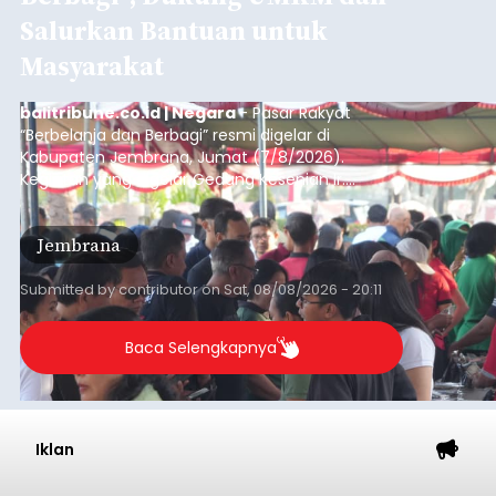
Salurkan Bantuan untuk
Masyarakat
balitribune.co.id | Negara
- Pasar Rakyat
“Berbelanja dan Berbagi” resmi digelar di
Kabupaten Jembrana, Jumat (7/8/2026).
Kegiatan yang digelar Gedung Kesenian Ir.
Soekarno ini memadukan pemberdayaan
ekonomi masyarakat dengan aksi sosial tersebut
Jembrana
mendapat antusiasme tinggi dan mencatat nilai
transaksi mencapai Rp672.733.200.
Submitted by
contributor
on
Sat, 08/08/2026 - 20:11
Baca Selengkapnya
Iklan