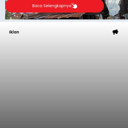
Mandalika 2026
balitribune.co.id | Jakarta
– Astra Honda
Racing Team (AHRT) siap menghadapi putaran
keempat Idemitsu FIM Asia Road Racing
Championship (ARRC) 2026 yang akan
berlangsung di Pertamina Mandalika
International Circuit, Lombok, Nusa Tenggara
Nasional
Barat, pada 7–9 Agustus 2026.
Submitted by
contributor
on
Fri, 08/07/2026 - 07:44
Baca Selengkapnya
Sasar Warga Rentan,
Denpasar Siapkan Rp1,152
Triliun