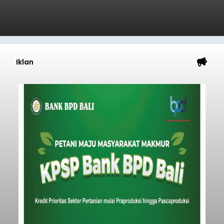
Gratis
balitribune.co.id I Bangli -
Serangkian
memperingati hari ulang tahun Kemerdekaan
Republik Indonesia ( HUT RI) ke-81, Rumah
Tahanan Negara Kelas II B Bangli menggelar
kegiatan pemeriksaan kesehatan gratis, Rabu
(6/8/2026).
Bangli
Submitted by
contributor
on
Thu, 08/06/2026 - 20:56
Baca Selengkapnya
Musim Kemarau Melanda,
Warga Desa Sinabun
Kesulitan Dapatkan Air Bersih