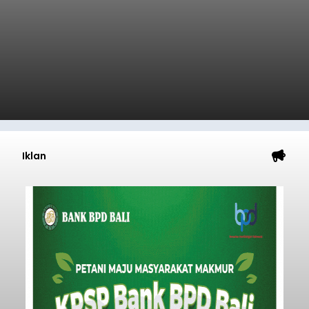
kembali terjadi di wilayah Kabupaten Klungkung.
Setelah sebelumnya sempat viral insiden
keributan di barat Pasar Galiran, peristiwa serupa
kini menimpa seorang pemuda asal Kabupaten
Klungkung
Sumba Barat Daya (SBD), Nusa Tenggara Timur
(NTT).
Submitted by
contributor
on
Sat, 08/08/2026 - 13:07
Baca Selengkapnya
Iklan