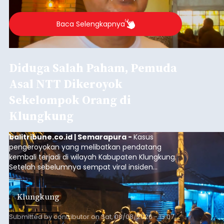
GIPI Bali Harap Proyek PFII di
Bali Membawa Manfaat
Ekonomi bagi Masyarakat
Lokal
balitribune.co.id | Denpasar -
Gabungan