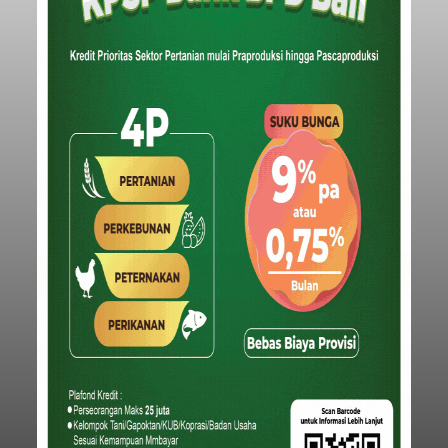
Iklan