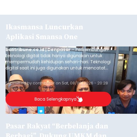
Ikasmansa Luncurkan
Aplikasi Smansa One
balitribune.co.id | Denpasar
- Perkembangan
teknologi digital tidak hanya digunakan untuk
mempermudah kehidupan sehari-hari. Teknologi
digital saat ini juga digunakan untuk mencatat
dan mengelola data base alumni dari suatu
sekolah, salah satunya adalah alumni SMA 1
Submitted by
contributor
on
Sat, 08/08/2026 - 20:28
Denpasar.
Baca Selengkapnya
Pasar Rakyat “Berbelanja dan
Berbagi”, Dukung UMKM dan