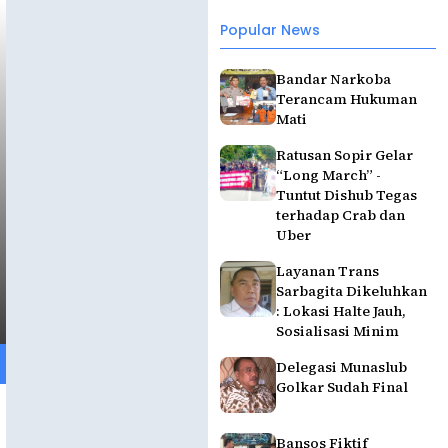
Popular News
Bandar Narkoba
Terancam Hukuman
Mati
Ratusan Sopir Gelar
“Long March” -
Tuntut Dishub Tegas
terhadap Crab dan
Uber
Layanan Trans
Sarbagita Dikeluhkan
: Lokasi Halte Jauh,
Sosialisasi Minim
Delegasi Munaslub
Golkar Sudah Final
Bansos Fiktif