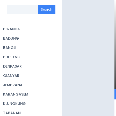
Skip
to
Search
main
content
BERANDA
Main
BADUNG
navigation
BANGLI
BULELENG
DENPASAR
GIANYAR
JEMBRANA
KARANGASEM
KLUNGKUNG
TABANAN