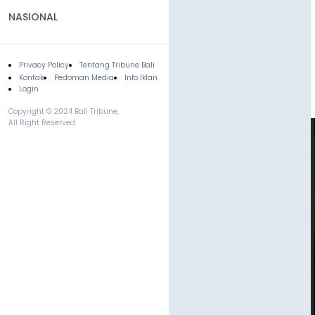
NASIONAL
Privacy Policy
Tentang Tribune Bali
Footer
Kontak
Pedoman Media
Info Iklan
Login
Copyright © 2024 Bali Tribune,
All Right Reserved.