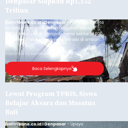
Denpasar Siapkan Rp1,152
Triliun
balitribune.co.id I Denpasar -
Pemerintah Kota
Denpasar mengalokasikan anggaran sebesar
Rp1,152 triliun untuk mengintervensi sekitar 18.000
warga kelompok rentan yang berada di ambang
garis kemiskinan. Langkah strategis ini diambil
guna menjaga masyarakat yang berada pada
Submitted by
contributor
on
Thu, 08/06/2026 - 21:31
kelompok desil 5 dan 6 tersebut agar tidak
merosot ke kategori miskin.
Baca Selengkapnya
Lewat Program TPBIS, Siswa
Belajar Aksara dan Masatua
Bali
balitribune.co.id I Denpasar
– Upaya