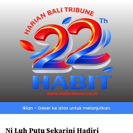
Skip
to
main
content
Iklan - Geser ke atas untuk melanjutkan.
Ni Luh Putu Sekarini Hadiri