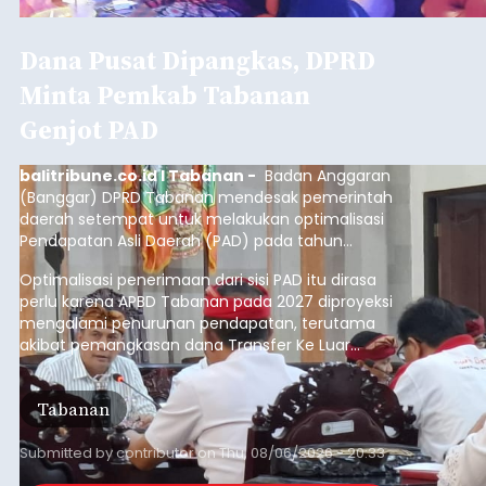
Dana Pusat Dipangkas, DPRD
Minta Pemkab Tabanan
Genjot PAD
balitribune.co.id I Tabanan -
Badan Anggaran
(Banggar) DPRD Tabanan mendesak pemerintah
daerah setempat untuk melakukan optimalisasi
Pendapatan Asli Daerah (PAD) pada tahun
anggaran 2027.
Optimalisasi penerimaan dari sisi PAD itu dirasa
perlu karena APBD Tabanan pada 2027 diproyeksi
mengalami penurunan pendapatan, terutama
akibat pemangkasan dana Transfer Ke Luar
Daerah (TKD) dari pemerintah pusat.
Tabanan
Submitted by
contributor
on
Thu, 08/06/2026 - 20:33