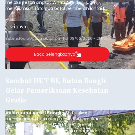
melalui pesan singkat WhatsApp dan juga
mengirimkan foto dua botol pembersih lantai ke
istrinya.
Gianyar
Submitted by
contributor
on
Thu, 08/06/2026 - 21:06
Baca Selengkapnya
Sambut HUT RI, Rutan Bangli
Gelar Pemeriksaan Kesehatan
Gratis
balitribune.co.id I Bangli -
Serangkian
memperingati hari ulang tahun Kemerdekaan
Republik Indonesia ( HUT RI) ke-81, Rumah
Tahanan Negara Kelas II B Bangli menggelar