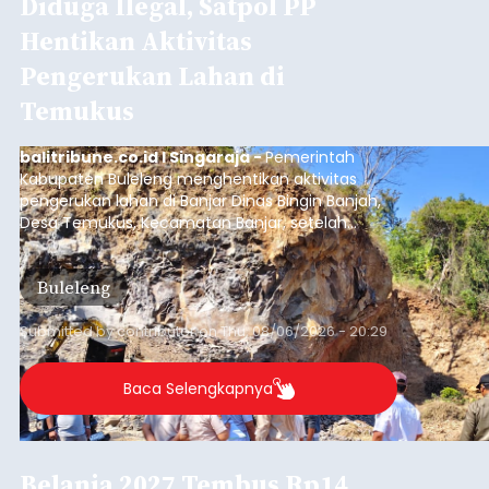
Diduga Ilegal, Satpol PP
Hentikan Aktivitas
Pengerukan Lahan di
Temukus
balitribune.co.id I Singaraja -
Pemerintah
Kabupaten Buleleng menghentikan aktivitas
pengerukan lahan di Banjar Dinas Bingin Banjah,
Desa Temukus, Kecamatan Banjar, setelah
ditemukan indikasi kegiatan pengambilan
material yang tidak sesuai dengan peruntukan
Buleleng
kawasan.
Submitted by
contributor
on
Thu, 08/06/2026 - 20:29
Baca Selengkapnya
Belanja 2027 Tembus Rp14