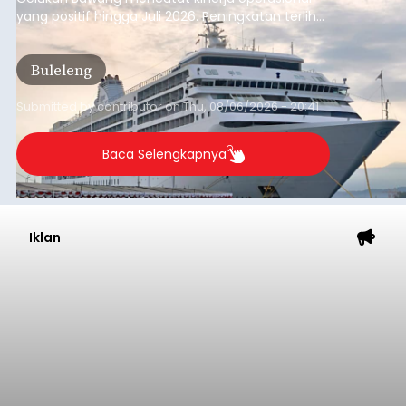
yang positif hingga Juli 2026. Peningkatan terlihat
dari arus kapal yang mencapai 1,48 juta Gross
Tonnage (GT), atau tumbuh 12,4 persen
Buleleng
dibandingkan periode yang sama tahun lalu
yang tercatat sebesar 1,32 juta GT.
Submitted by
contributor
on
Thu, 08/06/2026 - 20:41
Baca Selengkapnya
Iklan