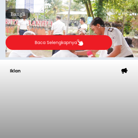
kegiatan pemeriksaan kesehatan gratis, Rabu
(6/8/2026).
Bangli
Submitted by
contributor
on
Thu, 08/06/2026 - 20:56
Baca Selengkapnya
Iklan