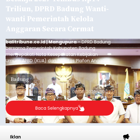
Triliun, DPRD Badung Wanti-
wanti Pemerintah Kelola
Anggaran Secara Cermat
balitribune.co.id | Mangupura
- DPRD Badung
bersama Pemerintah Kabupaten Badung
menyepakati Nota Kesepakatan Kebijakan
Umum APBD (KUA) dan Prioritas Plafon Anggaran
Sementara (PPAS) Tahun Anggaran 2027 dalam
rapat paripurna yang digelar di Gedung DPRD
Badung
Badung, Kamis (6/8/2026).
Submitted by
contributor
on
Thu, 08/06/2026 - 20:27
Baca Selengkapnya
Iklan