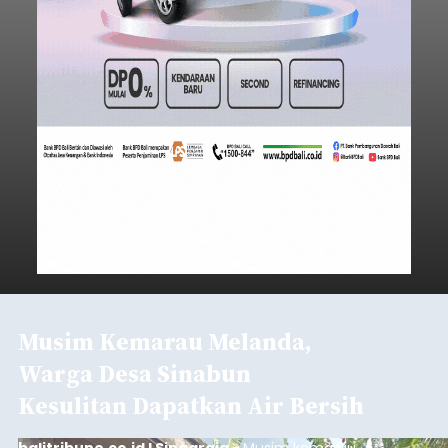
Musim Kemarau Melanda,
Warga Desa Sinabun
Kesulitan Dapatkan Air Bersih