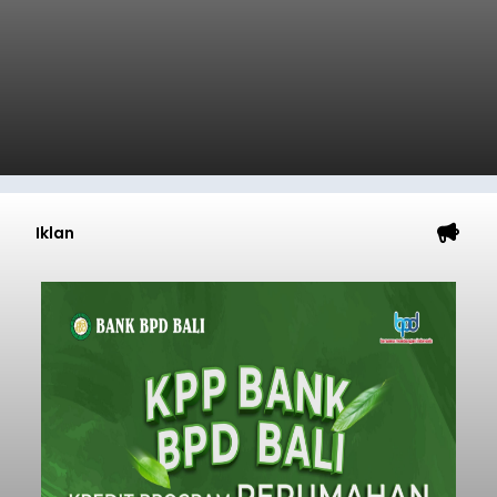
Iklan