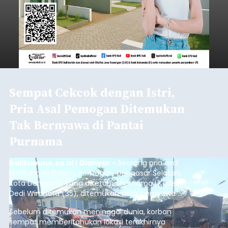
Sempat Cekcok dengan Istri,
Pria Asal Pemogan Ditemukan
Tak Bernyawa di Pantai
Purnama
balitribune.co.id I Gianyar -
Seorang pria asal
Lingkungan Dalem, Pemogan, Denpasar Selatan,
Kota Denpasar, yang diketahui bernama I Kadek
Dedi Wiranata (35), ditemukan tidak bernyawa di
pesisir Pantai Purnama, Sukawati.
Sebelum ditemukan meninggal dunia, korban
sempat memberitahukan lokasi terakhirnya