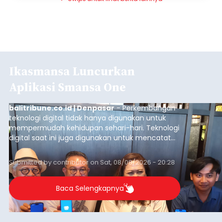
Ikasmansa Luncurkan
Aplikasi Smansa One
balitribune.co.id | Denpasar
- Perkembangan
teknologi digital tidak hanya digunakan untuk
mempermudah kehidupan sehari-hari. Teknologi
digital saat ini juga digunakan untuk mencatat
dan mengelola data base alumni dari suatu
sekolah, salah satunya adalah alumni SMA 1
Submitted by
contributor
on
Sat, 08/08/2026 - 20:28
Denpasar.
Baca Selengkapnya