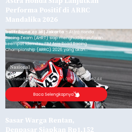
Astra Honda Siap Lanjutkan
Performa Positif di ARRC
Mandalika 2026
balitribune.co.id | Jakarta
– Astra Honda
Racing Team (AHRT) siap menghadapi putaran
keempat Idemitsu FIM Asia Road Racing
Championship (ARRC) 2026 yang akan
berlangsung di Pertamina Mandalika
International Circuit, Lombok, Nusa Tenggara
Nasional
Barat, pada 7–9 Agustus 2026.
Submitted by
contributor
on
Fri, 08/07/2026 - 07:44
Baca Selengkapnya
Sasar Warga Rentan,
Denpasar Siapkan Rp1,152