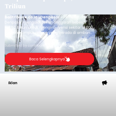
Triliun
balitribune.co.id I Denpasar -
Pemerintah Kota
Denpasar mengalokasikan anggaran sebesar
Rp1,152 triliun untuk mengintervensi sekitar 18.000
warga kelompok rentan yang berada di ambang
garis kemiskinan. Langkah strategis ini diambil
guna menjaga masyarakat yang berada pada
Submitted by
contributor
on
Thu, 08/06/2026 - 21:31
kelompok desil 5 dan 6 tersebut agar tidak
merosot ke kategori miskin.
Baca Selengkapnya
Iklan