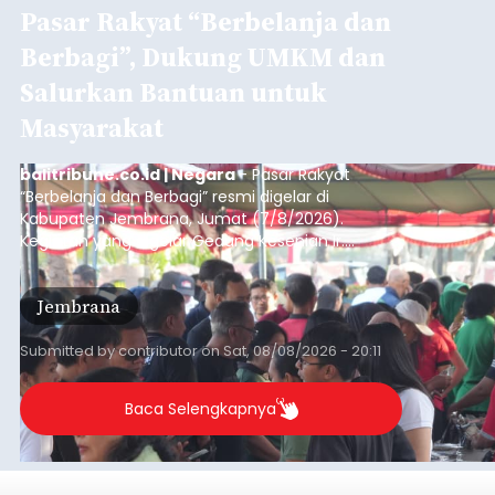
Pasar Rakyat “Berbelanja dan
Berbagi”, Dukung UMKM dan
Salurkan Bantuan untuk
Masyarakat
balitribune.co.id | Negara
- Pasar Rakyat
“Berbelanja dan Berbagi” resmi digelar di
Kabupaten Jembrana, Jumat (7/8/2026).
Kegiatan yang digelar Gedung Kesenian Ir.
Soekarno ini memadukan pemberdayaan
ekonomi masyarakat dengan aksi sosial tersebut
Jembrana
mendapat antusiasme tinggi dan mencatat nilai
transaksi mencapai Rp672.733.200.
Submitted by
contributor
on
Sat, 08/08/2026 - 20:11
Baca Selengkapnya