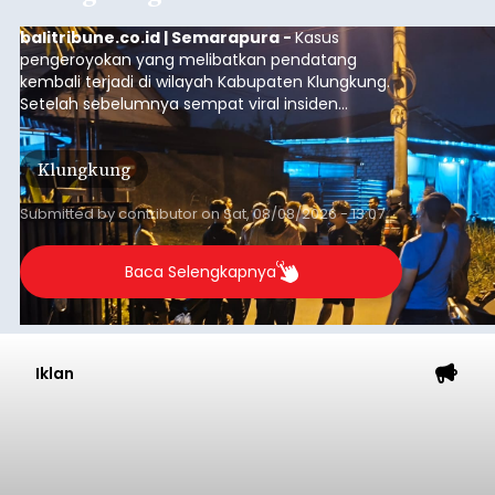
balitribune.co.id | Semarapura -
Kasus
pengeroyokan yang melibatkan pendatang
kembali terjadi di wilayah Kabupaten Klungkung.
Setelah sebelumnya sempat viral insiden
keributan di barat Pasar Galiran, peristiwa serupa
kini menimpa seorang pemuda asal Kabupaten
Klungkung
Sumba Barat Daya (SBD), Nusa Tenggara Timur
(NTT).
Submitted by
contributor
on
Sat, 08/08/2026 - 13:07
Baca Selengkapnya
Iklan