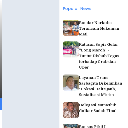
Popular News
Bandar Narkoba
Terancam Hukuman
Mati
Ratusan Sopir Gelar
“Long March” -
Tuntut Dishub Tegas
terhadap Crab dan
Uber
Layanan Trans
Sarbagita Dikeluhkan
: Lokasi Halte Jauh,
Sosialisasi Minim
Delegasi Munaslub
Golkar Sudah Final
Bansos Fiktif