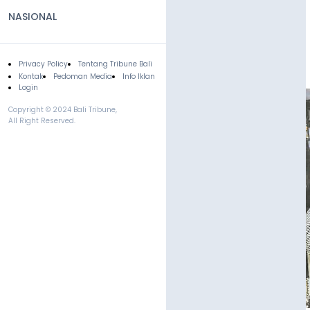
NASIONAL
Privacy Policy
Tentang Tribune Bali
Footer
Kontak
Pedoman Media
Info Iklan
Login
Copyright © 2024 Bali Tribune,
All Right Reserved.