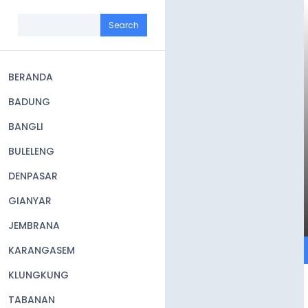
Skip
to
Search
main
content
BERANDA
Main
BADUNG
navigation
BANGLI
BULELENG
DENPASAR
GIANYAR
JEMBRANA
KARANGASEM
KLUNGKUNG
TABANAN